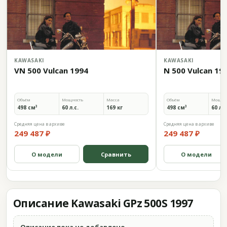
KAWASAKI
KAWASAKI
VN 500 Vulcan 1994
N 500 Vulcan 19
Объём
Мощность
Масса
Объём
Мощно
498 см³
60 л.с.
169 кг
498 см³
60 л.с
Средняя цена в архиве
Средняя цена в архиве
249 487 ₽
249 487 ₽
О модели
Сравнить
О модели
Описание Kawasaki GPz 500S 1997