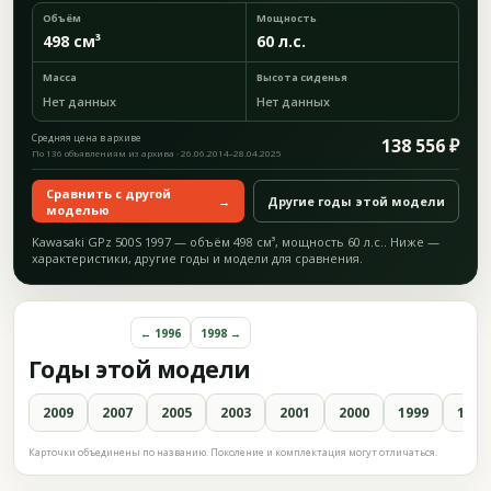
Объём
Мощность
498 см³
60 л.с.
Масса
Высота сиденья
Нет данных
Нет данных
Средняя цена в архиве
138 556 ₽
По 136 объявлениям из архива · 26.06.2014–28.04.2025
Сравнить с другой
→
Другие годы этой модели
моделью
Kawasaki GPz 500S 1997 — объём 498 см³, мощность 60 л.с.. Ниже —
характеристики, другие годы и модели для сравнения.
← 1996
1998 →
Годы этой модели
2009
2007
2005
2003
2001
2000
1999
1998
Карточки объединены по названию. Поколение и комплектация могут отличаться.