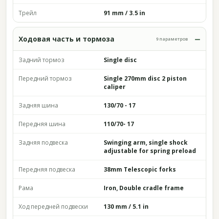
Трейл
91 mm / 3.5 in
Ходовая часть и тормоза
9 параметров
Задний тормоз
Single disc
Передний тормоз
Single 270mm disc 2 piston
caliper
Задняя шина
130/70 - 17
Передняя шина
110/70- 17
Задняя подвеска
Swinging arm, single shock
adjustable for spring preload
Передняя подвеска
38mm Telescopic forks
Рама
Iron, Double cradle frame
Ход передней подвески
130 mm / 5.1 in