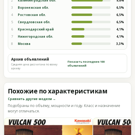
2
Калининградская обл.
9,8%
3
Воронежская обл.
6,5%
4
Ростовская обл.
6,5%
5
Свердловская обл.
6,5%
6
Краснодарский край
4,1%
7
Нижегородская обл.
4,1%
8
Москва
3,3%
Архив объявлений
Показать последние 100
Средняя цена рассчитана по всему
объявлений
архиву
Похожие по характеристикам
Сравнить другие модели →
Подобраны по объёму, мощности и году. Класс и назначение
могут отличаться.