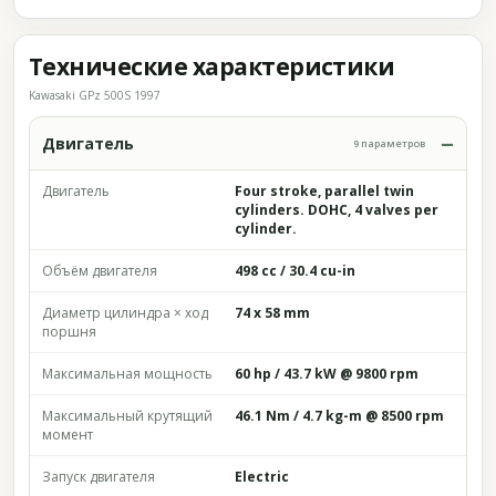
Технические характеристики
Kawasaki GPz 500S 1997
Двигатель
9 параметров
Двигатель
Four stroke, parallel twin
cylinders. DOHC, 4 valves per
cylinder.
Объём двигателя
498 cc / 30.4 cu-in
Диаметр цилиндра × ход
74 x 58 mm
поршня
Максимальная мощность
60 hp / 43.7 kW @ 9800 rpm
Максимальный крутящий
46.1 Nm / 4.7 kg-m @ 8500 rpm
момент
Запуск двигателя
Electric