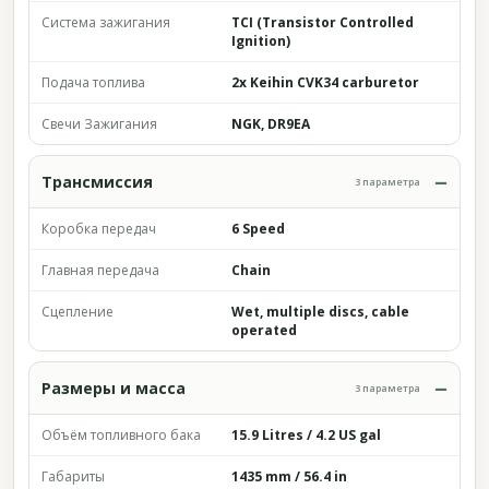
Система зажигания
TCI (Transistor Controlled
Ignition)
Подача топлива
2x Keihin CVK34 carburetor
Свечи Зажигания
NGK, DR9EA
Трансмиссия
3 параметра
Коробка передач
6 Speed
Главная передача
Chain
Сцепление
Wet, multiple discs, cable
operated
Размеры и масса
3 параметра
Объём топливного бака
15.9 Litres / 4.2 US gal
Габариты
1435 mm / 56.4 in