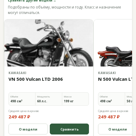
Сравнить другие модели →
Подобраны по объёму, мощности и году. Класс и назначение
могут отличаться.
KAWASAKI
KAWASAKI
VN 500 Vulcan LTD 2006
N 500 Vulcan LT
Объём
Мощность
Масса
Объём
Мощно
498 см³
60 л.с.
199 кг
498 см³
50 л.с
Средняя цена в архиве
Средняя цена в архиве
249 487 ₽
249 487 ₽
О модели
Сравнить
О модели