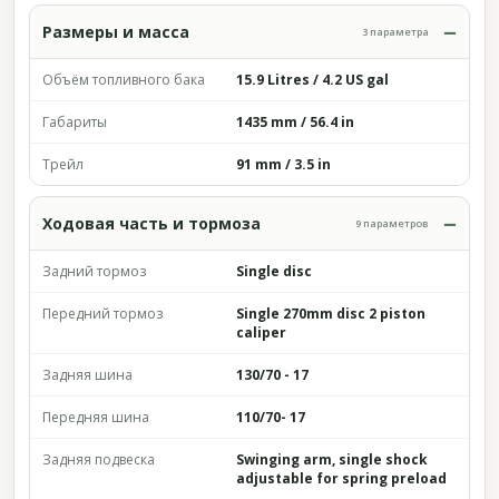
Размеры и масса
3 параметра
Объём топливного бака
15.9 Litres / 4.2 US gal
Габариты
1435 mm / 56.4 in
Трейл
91 mm / 3.5 in
Ходовая часть и тормоза
9 параметров
Задний тормоз
Single disc
Передний тормоз
Single 270mm disc 2 piston
caliper
Задняя шина
130/70 - 17
Передняя шина
110/70- 17
Задняя подвеска
Swinging arm, single shock
adjustable for spring preload