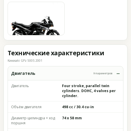
Технические характеристики
Kawasaki GPz 500S 2001
Двигатель
9 параметров
Двигатель
Four stroke, parallel twin
cylinders. DOHC, 4 valves per
cylinder.
Объём двигателя
498 cc / 30.4 cu-in
Диаметр цилиндра × ход
74 x 58 mm
поршня