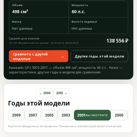
Объём
Мощность
498 см³
60 л.с.
Масса
Высота сиденья
Нет данных
Нет данных
Средняя цена в архиве
138 556 ₽
По 136 объявлениям из архива · 26.06.2014–28.04.2025
Сравнить с другой
→
Другие годы этой модели
моделью
Kawasaki GPz 500S 2001 — объём 498 см³, мощность 60 л.с.. Ниже —
характеристики, другие годы и модели для сравнения.
← 2000
2003 →
Годы этой модели
2009
2007
2005
2003
2001
2000
19
ВЫ СМОТРИТЕ
Карточки объединены по названию. Поколение и комплектация могут отличаться.