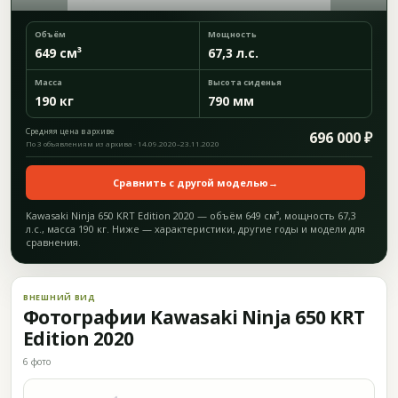
Объём
Мощность
649 см³
67,3 л.с.
Масса
Высота сиденья
190 кг
790 мм
Средняя цена в архиве
696 000 ₽
По 3 объявлениям из архива · 14.09.2020–23.11.2020
Сравнить с другой моделью
→
Kawasaki Ninja 650 KRT Edition 2020 — объём 649 см³, мощность 67,3
л.с., масса 190 кг. Ниже — характеристики, другие годы и модели для
сравнения.
ВНЕШНИЙ ВИД
Фотографии Kawasaki Ninja 650 KRT
Edition 2020
6 фото