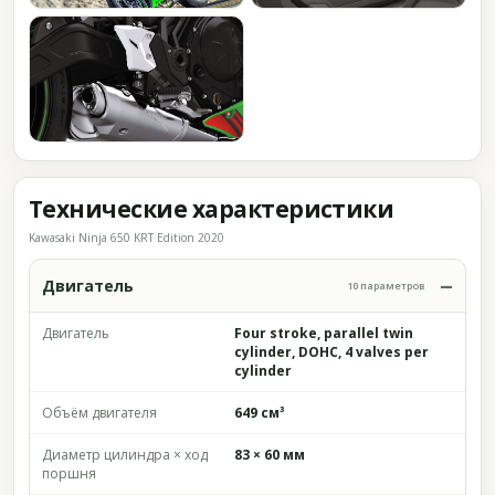
Технические характеристики
Kawasaki Ninja 650 KRT Edition 2020
Двигатель
10 параметров
Двигатель
Four stroke, parallel twin
cylinder, DOHC, 4 valves per
cylinder
Объём двигателя
649 см³
Диаметр цилиндра × ход
83 × 60 мм
поршня