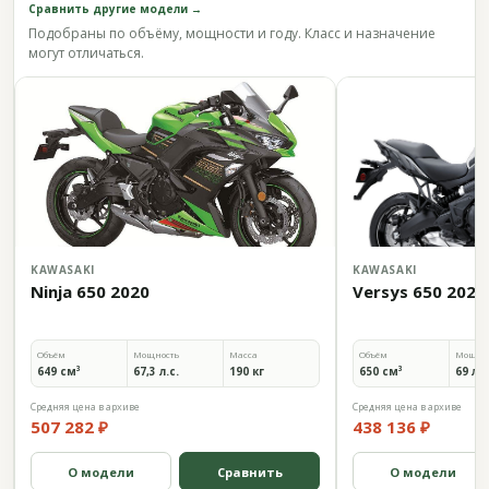
Сравнить другие модели →
Подобраны по объёму, мощности и году. Класс и назначение
могут отличаться.
KAWASAKI
KAWASAKI
Ninja 650 2020
Versys 650 2020
Объём
Мощность
Масса
Объём
Мощно
649 см³
67,3 л.с.
190 кг
650 см³
69 л.с
Средняя цена в архиве
Средняя цена в архиве
507 282 ₽
438 136 ₽
О модели
Сравнить
О модели