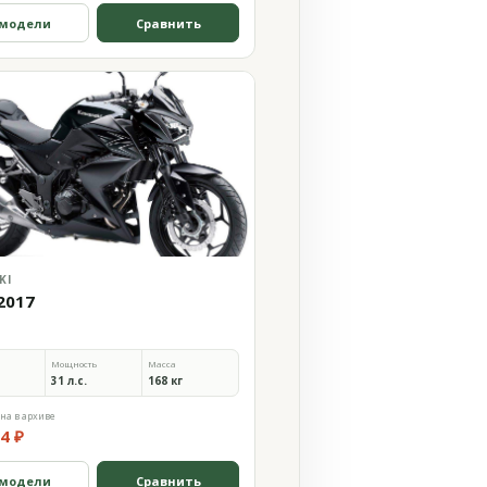
 модели
Сравнить
KI
2017
Мощность
Масса
31 л.с.
168 кг
на в архиве
4 ₽
 модели
Сравнить