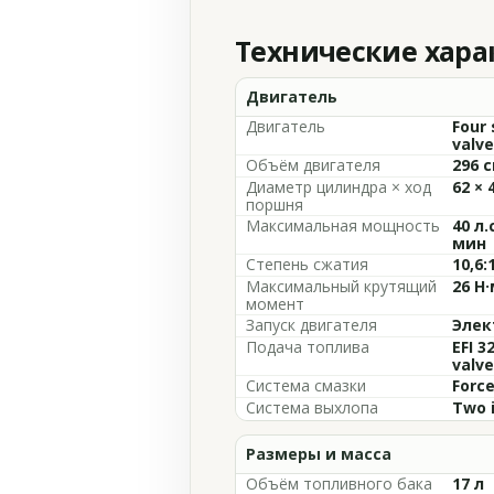
Технические хар
Двигатель
Двигатель
Four 
valve
Объём двигателя
296 с
Диаметр цилиндра × ход
62 × 
поршня
Максимальная мощность
40 л.
мин
Степень сжатия
10,6:
Максимальный крутящий
26 Н
момент
Запуск двигателя
Элек
Подача топлива
EFI 3
valve
Система смазки
Forc
Система выхлопа
Two 
Размеры и масса
Объём топливного бака
17 л