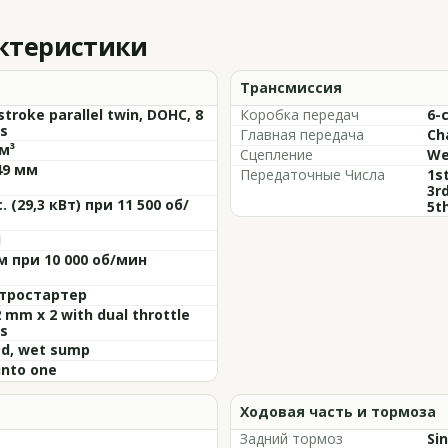
актеристики
Трансмиссия
stroke parallel twin, DOHC, 8
Коробка передач
6-
s
Главная передача
Ch
м³
Сцепление
We
49 мм
Передаточные Числа
1st
3rd
с. (29,3 кВт) при 11 500 об/
5th
1
·м при 10 000 об/мин
тростартер
2 mm x 2 with dual throttle
s
ed, wet sump
into one
Ходовая часть и тормоза
Задний тормоз
Sin