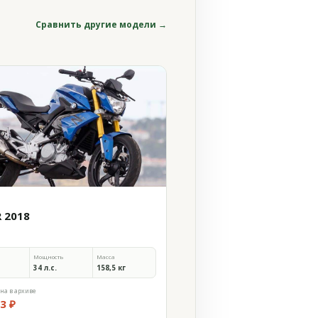
Сравнить другие модели →
R 2018
Мощность
Масса
34 л.с.
158,5 кг
на в архиве
3 ₽