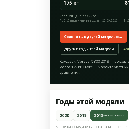
175 кг
8
Средняя цена в архиве
По 3 объявлениям из архива · 23.09.2020–11.11.
Сравнить с другой моделью
→
Другие годы этой модели
Ар
Kawasaki Versys-X 300 2018 — объём 29
масса 175 кг. Ниже — характеристики
сравнения.
Годы этой модели
2020
2019
2018
ВЫ СМОТРИТЕ
Карточки объединены по названию. Поколени