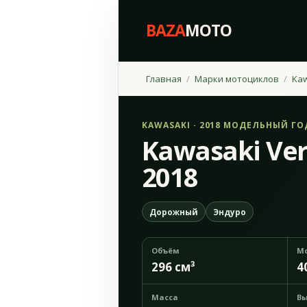
BAZA
MOTO
Главная
Марки мотоциклов
Ka
KAWASAKI · 2018 МОДЕЛЬНЫЙ ГО
Kawasaki Ver
2018
Дорожный
Эндуро
Объём
М
296 см³
4
Масса
Вы