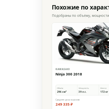
Похожие по хара
Подобраны по объёму, мощности и
KAWASAKI
Ninja 300 2018
Объём
Мощность
Масса
296 см³
39 л.с.
172 кг
Средняя цена в архиве
249 335 ₽