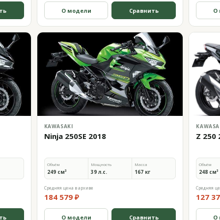
ть
О модели
Сравнить
О
KAWASAKI
KAWASA
Ninja 250SE 2018
Z 250 
Объём
Мощность
Масса
Объём
249 см³
39 л.с.
167 кг
248 см³
Средняя цена в архиве
Средняя це
184 579 ₽
127 37
ть
О модели
Сравнить
О