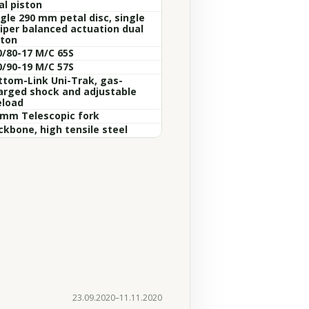
al piston
ngle 290 mm petal disc, single
liper balanced actuation dual
ston
0/80-17 M/C 65S
0/90-19 M/C 57S
ttom-Link Uni-Trak, gas-
arged shock and adjustable
eload
 mm Telescopic fork
ckbone, high tensile steel
23.09.2020–11.11.2020