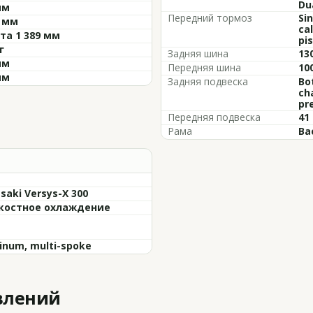
Du
мм
Передний тормоз
Si
0 мм
ca
та 1 389 мм
pi
г
Задняя шина
13
мм
Передняя шина
10
мм
Задняя подвеска
Bo
ch
pr
Передняя подвеска
41
Рама
Ba
saki Versys-X 300
остное охлаждение
inum, multi-spoke
влений