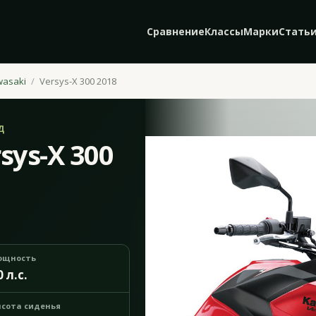
Сравнение
Классы
Марки
Стать
wasaki
Versys-X 300 2018
Д
sys-X 300
ощность
0 л.с.
сота сиденья