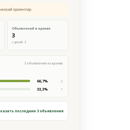
ческий ориентир.
Объявлений в архиве
3
с ценой: 3
3 объявления из архива
66,7%
2
33,3%
1
казать последние 3 объявления