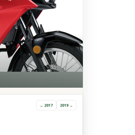
← 2017
2019 →