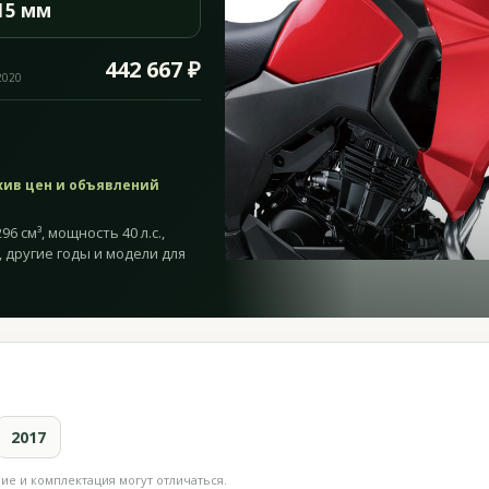
15 мм
442 667 ₽
2020
хив цен и объявлений
6 см³, мощность 40 л.с.,
, другие годы и модели для
2017
е и комплектация могут отличаться.