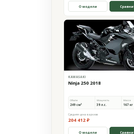
О модели
Сравни
KAWASAKI
Ninja 250 2018
Объём
Мощность
Масса
249 см³
39 л.с.
167 кг
Средняя цена в архиве
204 412 ₽
О модели
Сравни