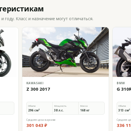
ктеристикам
 году. Класс и назначение могут отличаться.
KAWASAKI
BMW
Z 300 2017
G 310
Объём
Мощность
Масса
Объём
296 см³
38 л.с.
168 кг
313 см³
Средняя цена в архиве
Средняя це
301 043 ₽
336 11