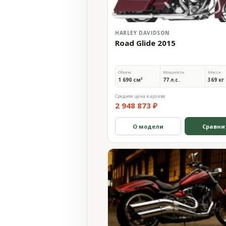
HARLEY DAVIDSON
Road Glide 2015
Объём
Мощность
Масса
1 690 см³
77 л.с.
369 кг
Средняя цена в архиве
2 948 873 ₽
О модели
Сравни