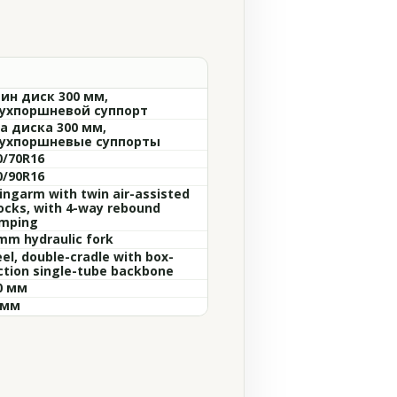
ин диск 300 мм,
ухпоршневой суппорт
а диска 300 мм,
ухпоршневые суппорты
0/70R16
0/90R16
ingarm with twin air-assisted
ocks, with 4-way rebound
mping
mm hydraulic fork
eel, double-cradle with box-
ction single-tube backbone
0 мм
 мм