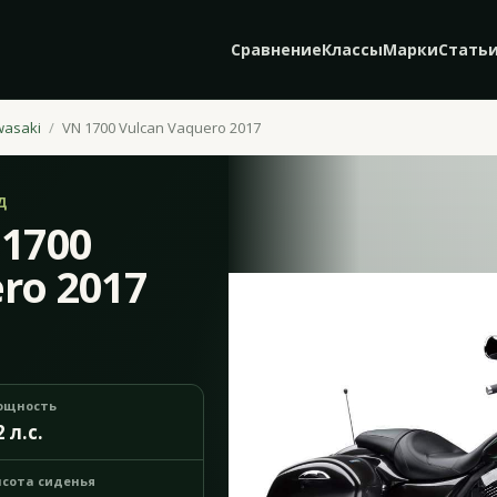
Сравнение
Классы
Марки
Стать
wasaki
VN 1700 Vulcan Vaquero 2017
Д
 1700
ro 2017
ощность
2 л.с.
сота сиденья