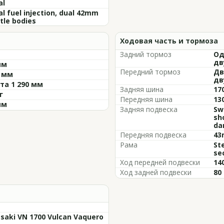
al
al fuel injection, dual 42mm
tle bodies
Ходовая часть и тормоза
Задний тормоз
Од
дв
мм
Передний тормоз
Дв
5 мм
дв
та 1 290 мм
Задняя шина
17
г
Передняя шина
13
мм
Задняя подвеска
Sw
sh
da
Передняя подвеска
43
Рама
St
se
Ход передней подвески
14
Ход задней подвески
80
saki VN 1700 Vulcan Vaquero