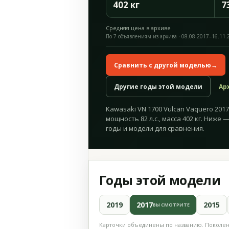
402 кг
7
Средняя цена в архиве
По 7 объявлениям из архива · 08.08.2017–16.11.
Сравнить с другой моделью
→
Другие годы этой модели
Ар
Kawasaki VN 1700 Vulcan Vaquero 2017
мощность 82 л.с., масса 402 кг. Ниже
годы и модели для сравнения.
Годы этой модели
2019
2017
2015
ВЫ СМОТРИТЕ
Карточки объединены по названию. Поколени