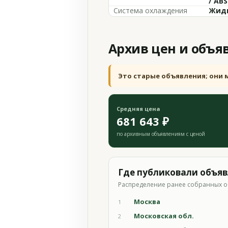
/ ABS
Система охлаждения
Жидк
Архив цен и объя
Это старые объявления; они 
Средняя цена
681 643 ₽
по архивным объявлениям с ценой
Где публиковали объя
Распределение ранее собранных о
Москва
1
Московская обл.
2