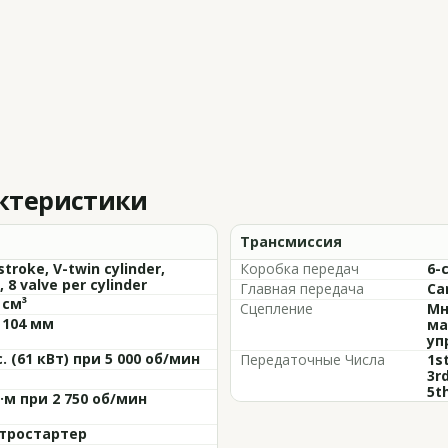
актеристики
Трансмиссия
stroke, V-twin cylinder,
Коробка передач
6-
 8 valve per cylinder
Главная передача
Ca
 см³
Сцепление
Мн
 104 мм
ма
уп
с. (61 кВт) при 5 000 об/мин
Передаточные Числа
1st
3rd
5th
Н·м при 2 750 об/мин
тростартер