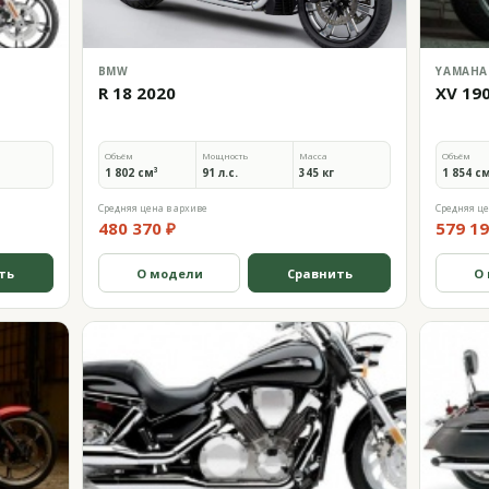
BMW
YAMAHA
R 18 2020
XV 190
Объём
Мощность
Масса
Объём
1 802 см³
91 л.с.
345 кг
1 854 с
Средняя цена в архиве
Средняя це
480 370 ₽
579 19
ть
О модели
Сравнить
О