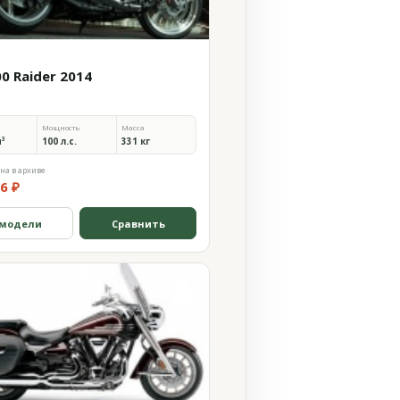
0 Raider 2014
Мощность
Масса
м³
100 л.с.
331 кг
на в архиве
6 ₽
 модели
Сравнить