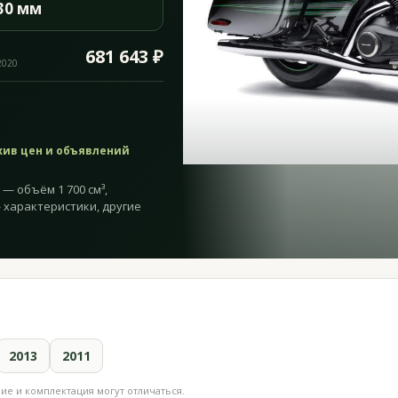
30 мм
681 643 ₽
2020
хив цен и объявлений
 — объём 1 700 см³,
 — характеристики, другие
2013
2011
е и комплектация могут отличаться.