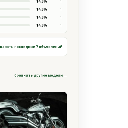
14,3%
1
14,3%
1
14,3%
1
14,3%
1
казать последние 7 объявлений
Сравнить другие модели →