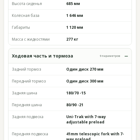
Высота сиденья
685 мм
Колёсная база
1 646 мм
Габариты
1 120 мм
Масса с жидкостями
277 кг
Ходовая часть и тормоза
9 параметров
Задний тормоз
Один диск 270 мм
Передний тормоз
Один диск 300 мм
Задняя шина
180/70 -15
Передняя шина
80/90 -21
Задняя подвеска
Uni-Trak with 7-way
adjustable preload
Передняя подвеска
41mm telescopic fork with 7-
way preload