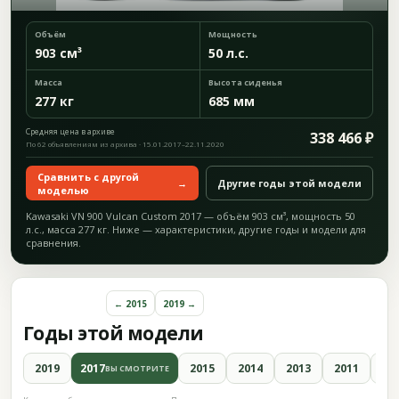
Объём
Мощность
903 см³
50 л.с.
Масса
Высота сиденья
277 кг
685 мм
Средняя цена в архиве
338 466 ₽
По 62 объявлениям из архива · 15.01.2017–22.11.2020
Сравнить с другой
→
Другие годы этой модели
моделью
Kawasaki VN 900 Vulcan Custom 2017 — объём 903 см³, мощность 50
л.с., масса 277 кг. Ниже — характеристики, другие годы и модели для
сравнения.
← 2015
2019 →
Годы этой модели
2019
2017
2015
2014
2013
2011
20
ВЫ СМОТРИТЕ