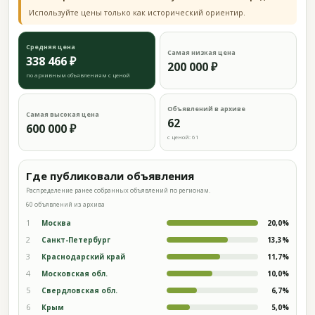
Используйте цены только как исторический ориентир.
Средняя цена
Самая низкая цена
338 466 ₽
200 000 ₽
по архивным объявлениям с ценой
Объявлений в архиве
Самая высокая цена
62
600 000 ₽
с ценой: 61
Где публиковали объявления
Распределение ранее собранных объявлений по регионам.
60 объявлений из архива
1
Москва
20,0%
2
Санкт-Петербург
13,3%
3
Краснодарский край
11,7%
4
Московская обл.
10,0%
5
Свердловская обл.
6,7%
6
Крым
5,0%