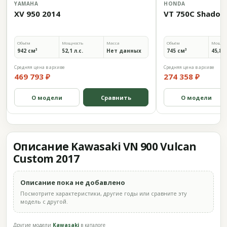
YAMAHA
HONDA
XV 950 2014
VT 750C Shadow
Объём
Мощность
Масса
Объём
Мощно
942 см³
52,1 л.с.
Нет данных
745 см³
45,8 л
Средняя цена в архиве
Средняя цена в архиве
469 793 ₽
274 358 ₽
О модели
Сравнить
О модели
Описание Kawasaki VN 900 Vulcan
Custom 2017
Описание пока не добавлено
Посмотрите характеристики, другие годы или сравните эту
модель с другой.
Другие модели
Kawasaki
в каталоге