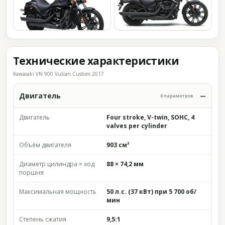
Технические характеристики
Kawasaki VN 900 Vulcan Custom 2017
Двигатель
8 параметров
Двигатель
Four stroke, V-twin, SOHC, 4
valves per cylinder
Объём двигателя
903 см³
Диаметр цилиндра × ход
88 × 74,2 мм
поршня
Максимальная мощность
50 л.с. (37 кВт) при 5 700 об/
мин
Степень сжатия
9,5:1