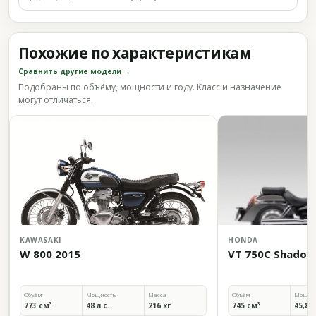
Похожие по характеристикам
Сравнить другие модели →
Подобраны по объёму, мощности и году. Класс и назначение
могут отличаться.
KAWASAKI
HONDA
W 800 2015
VT 750C Shadow
Объём
Мощность
Масса
Объём
Мощно
773 см³
48 л.с.
216 кг
745 см³
45,8 л