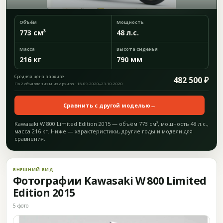
Объём
Мощность
773 см³
48 л.с.
Масса
Высота сиденья
216 кг
790 мм
Средняя цена в архиве
482 500 ₽
По 2 объявлениям из архива · 16.09.2020–23.10.2020
Сравнить с другой моделью
→
Kawasaki W 800 Limited Edition 2015 — объём 773 см³, мощность 48 л.с.,
масса 216 кг. Ниже — характеристики, другие годы и модели для
сравнения.
ВНЕШНИЙ ВИД
Фотографии Kawasaki W 800 Limited
Edition 2015
5 фото