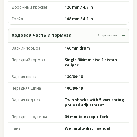
Дорожный просвет
126 mm / 4.9 in
Трейл
108 mm / 4.2 in
Ходовая часть и тормоза
9 параметров
Задний тормоз
160mm drum
Передний тормоз
Single 300mm disc 2 piston
caliper
Задняя шина
130/80-18
Передняя шина
100/90-19
Задняя подвеска
Twin shocks with 5-way spring
preload adjustment
Передняя подвеска
39 mm telescopic fork
Рама
Wet multi-disc, manual