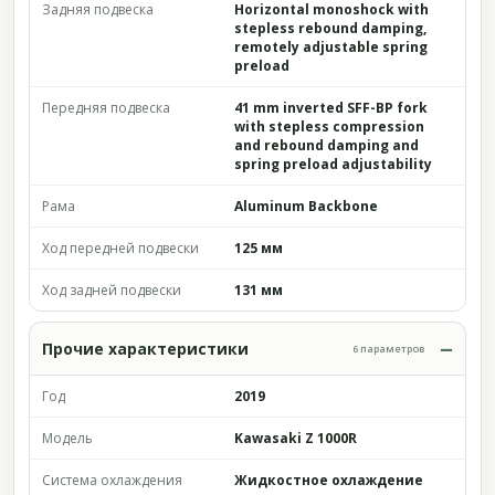
Задняя подвеска
Horizontal monoshock with
stepless rebound damping,
remotely adjustable spring
preload
Передняя подвеска
41 mm inverted SFF-BP fork
with stepless compression
and rebound damping and
spring preload adjustability
Рама
Aluminum Backbone
Ход передней подвески
125 мм
Ход задней подвески
131 мм
Прочие характеристики
6 параметров
Год
2019
Модель
Kawasaki Z 1000R
Система охлаждения
Жидкостное охлаждение