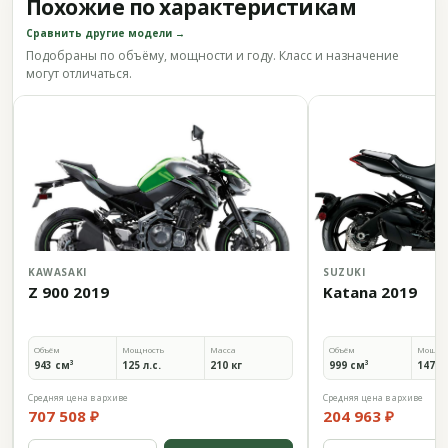
Похожие по характеристикам
Сравнить другие модели →
Подобраны по объёму, мощности и году. Класс и назначение
могут отличаться.
KAWASAKI
SUZUKI
Z 900 2019
Katana 2019
Объём
Мощность
Масса
Объём
Мощно
943 см³
125 л.с.
210 кг
999 см³
147,5 
Средняя цена в архиве
Средняя цена в архиве
707 508 ₽
204 963 ₽