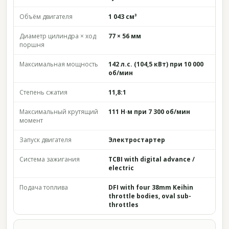
Объём двигателя
1 043 см³
Диаметр цилиндра × ход
77 × 56 мм
поршня
Максимальная мощность
142 л.с. (104,5 кВт) при 10 000
об/мин
Степень сжатия
11,8:1
Максимальный крутящий
111 Н·м при 7 300 об/мин
момент
Запуск двигателя
Электростартер
Система зажигания
TCBI with digital advance /
electric
Подача топлива
DFI with four 38mm Keihin
throttle bodies, oval sub-
throttles