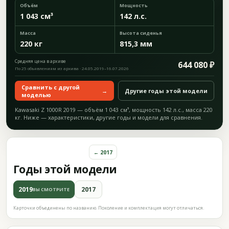
Объём
Мощность
1 043 см³
142 л.с.
Масса
Высота сиденья
220 кг
815,3 мм
Средняя цена в архиве
644 080 ₽
По 25 объявлениям из архива · 24.05.2019–16.07.2026
Сравнить с другой
→
Другие годы этой модели
моделью
Kawasaki Z 1000R 2019 — объём 1 043 см³, мощность 142 л.с., масса 220
кг. Ниже — характеристики, другие годы и модели для сравнения.
← 2017
Годы этой модели
2019
2017
ВЫ СМОТРИТЕ
Карточки объединены по названию. Поколение и комплектация могут отличаться.