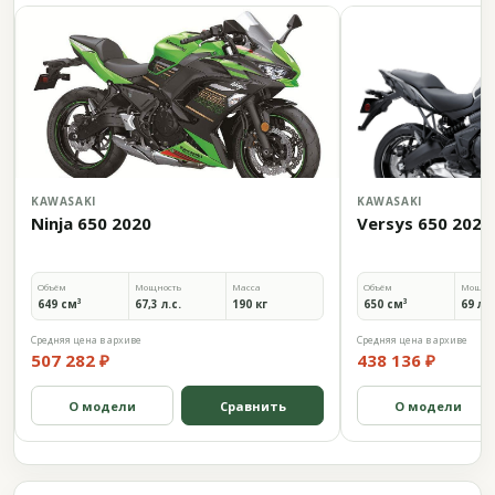
KAWASAKI
KAWASAKI
Ninja 650 2020
Versys 650 2020
Объём
Мощность
Масса
Объём
Мощно
649 см³
67,3 л.с.
190 кг
650 см³
69 л.с
Средняя цена в архиве
Средняя цена в архиве
507 282 ₽
438 136 ₽
О модели
Сравнить
О модели