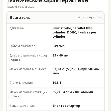
Технические характеристики
Kawasaki Z 650SE 2020
Двигатель
10 параметров
Двигатель
Four stroke, parallel twin
cylinder. DOHC, 4 valves per
cylinder.
Объём двигателя
649 см³
Диаметр цилиндра × ход
83 × 60 мм
поршня
Максимальная мощность
67,3 л.с. (50,2 кВт) при 500 об/
мин
Степень сжатия
10,8:1
Максимальный крутящий
65,7 Н·м при 7 000 об/мин
момент
Запуск двигателя
Электростартер