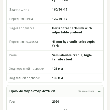
суппорты
Задняя шина
160/50 -17
Передняя шина
120/70 -17
Задняя подвеска
Horizontal Back-link with
adjustable preload
Передняя подвеска
41 mm hydraulic telescopic
fork
Рама
Semi-double cradle, high-
tensile steel
Ход передней подвески
125 мм
Ход задней подвески
130 мм
Прочие характеристики
5 параметров
Год
2020