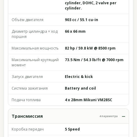
cylinder, DOHC, 2 valve per
cylinder.
Объём двигателя
903 cc / 55.1 cu-in
Диаметр цилиндра × ход
66 x 66 mm
поршня
Максимальная мощность
82 hp / 59.8 kW @ 8500 rpm
Максимальный крутящий
73.5 Nm / 54.3 lb/ft @ 7000 rpm
момент
Запуск двигателя
Electric & kick
Система зажигания
Battery and coil
Подача топлива
4 x 28mm Mikuni VM28SC
Трансмиссия
4 параметра
Коробка передач
5 Speed