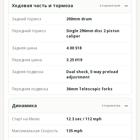
Ходовая часть и тормоза
6 параметров
Задний тормоз
200mm drum
Передний тормоз
Single 296mm disc 2 piston
caliper
Задняя шина
4.00 S18
Передняя шина
3.25 H19
Задняя подвеска
Dual shock, 5-way preload
adjustment
Передняя подвеска
36mm Telescopic forks
Динамика
3 параметра
Старт на Милю
12.3 sec / 112 mph
Максимальная Скорость
135 mph