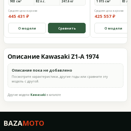
903 см³
82 л.с.
247,6 кг
1 015 см³
83 л.с
Средняя цена в архиве
Средняя цена в архиве
445 431 ₽
425 557 ₽
О модели
Сравнить
О модели
Описание Kawasaki Z1-A 1974
Описание пока не добавлено
Посмотрите характеристики, другие годы или сравните эту
модель с другой.
Другие модели
Kawasaki
в каталоге
BAZA
MOTO