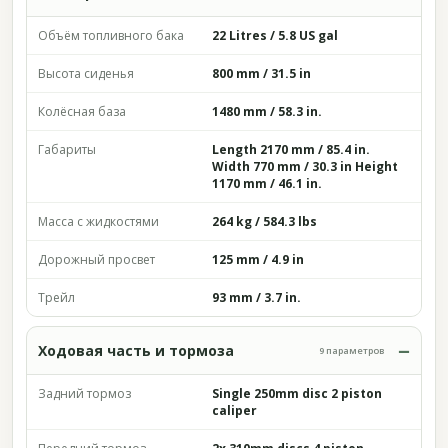
Объём топливного бака
22 Litres / 5.8 US gal
Высота сиденья
800 mm / 31.5 in
Колёсная база
1480 mm / 58.3 in.
Габариты
Length 2170 mm / 85.4 in.
Width 770 mm / 30.3 in Height
1170 mm / 46.1 in.
Масса с жидкостями
264 kg / 584.3 lbs
Дорожный просвет
125 mm / 4.9 in
Трейл
93 mm / 3.7 in.
Ходовая часть и тормоза
9 параметров
Задний тормоз
Single 250mm disc 2 piston
caliper