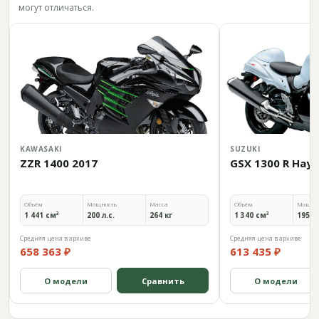
могут отличаться.
KAWASAKI
SUZUKI
ZZR 1400 2017
GSX 1300 R Hay
Объём
Мощность
Масса
Объём
Мощно
1 441 см³
200 л.с.
264 кг
1 340 см³
195,7 
Средняя цена в архиве
Средняя цена в архиве
658 363 ₽
613 435 ₽
О модели
Сравнить
О модели