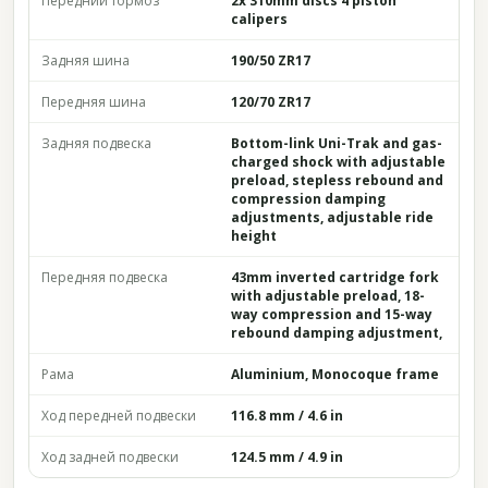
Передний тормоз
2x 310mm discs 4 piston
calipers
Задняя шина
190/50 ZR17
Передняя шина
120/70 ZR17
Задняя подвеска
Bottom-link Uni-Trak and gas-
charged shock with adjustable
preload, stepless rebound and
compression damping
adjustments, adjustable ride
height
Передняя подвеска
43mm inverted cartridge fork
with adjustable preload, 18-
way compression and 15-way
rebound damping adjustment,
Рама
Aluminium, Monocoque frame
Ход передней подвески
116.8 mm / 4.6 in
Ход задней подвески
124.5 mm / 4.9 in