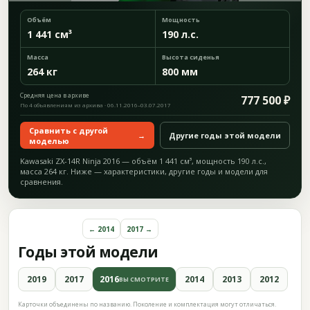
Объём
Мощность
1 441 см³
190 л.с.
Масса
Высота сиденья
264 кг
800 мм
Средняя цена в архиве
777 500 ₽
По 4 объявлениям из архива · 06.11.2016–03.07.2017
Сравнить с другой
→
Другие годы этой модели
моделью
Kawasaki ZX-14R Ninja 2016 — объём 1 441 см³, мощность 190 л.с.,
масса 264 кг. Ниже — характеристики, другие годы и модели для
сравнения.
← 2014
2017 →
Годы этой модели
2019
2017
2016
2014
2013
2012
ВЫ СМОТРИТЕ
Карточки объединены по названию. Поколение и комплектация могут отличаться.