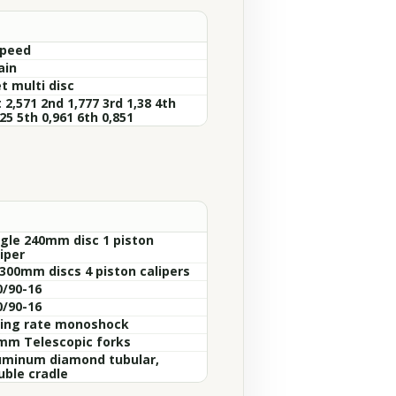
Speed
ain
t multi disc
 2,571 2nd 1,777 3rd 1,38 4th
25 5th 0,961 6th 0,851
ngle 240mm disc 1 piston
iper
 300mm discs 4 piston calipers
0/90-16
0/90-16
sing rate monoshock
mm Telescopic forks
uminum diamond tubular,
uble cradle