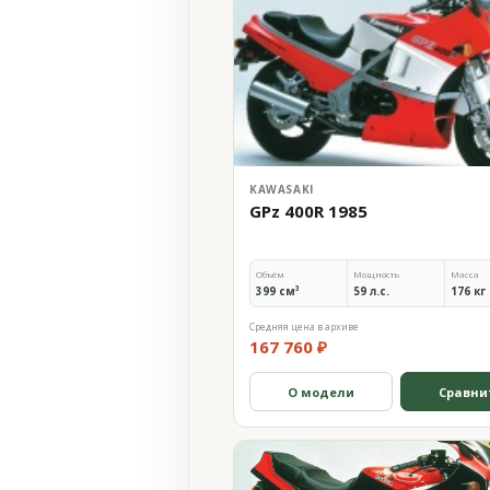
KAWASAKI
GPz 400R 1985
Объём
Мощность
Масса
399 см³
59 л.с.
176 кг
Средняя цена в архиве
167 760 ₽
О модели
Сравни