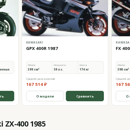
KAWASAKI
KAWASA
GPX 400R 1987
FX 40
Объём
Мощность
Масса
Объём
анных
399 см³
59 л.с.
174 кг
398 см³
Средняя цена в архиве
Средняя це
167 514 ₽
167 56
ть
О модели
Сравнить
О
 ZX-400 1985