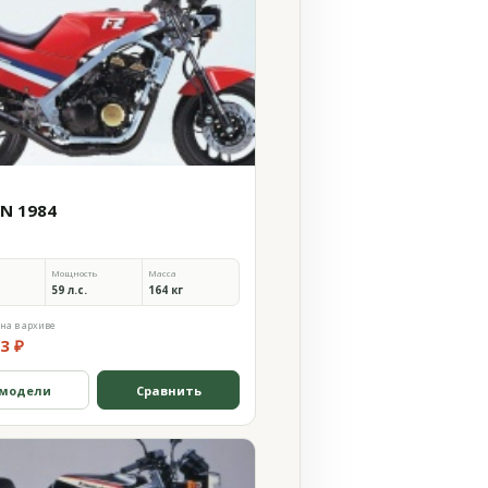
0N 1984
Мощность
Масса
59 л.с.
164 кг
на в архиве
3 ₽
 модели
Сравнить