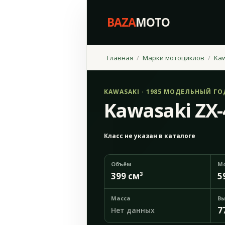
BAZA
MOTO
Главная
Марки мотоциклов
Ka
KAWASAKI · 1985 МОДЕЛЬНЫЙ ГО
Kawasaki ZX-
Класс не указан в каталоге
Объём
М
399 см³
5
Масса
Вы
7
Нет данных