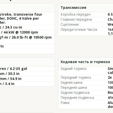
Трансмиссия
stroke, transverse four
Коробка передач
6 
der, DOHC, 4 Valve per
Главная передача
Ch
der.
Сцепление
We
c / 24.3 cu-in
Передаточные Числа
1st
 / 44 kW @ 12000 rpm
1,1
gf-m / 26.0 lb-ft @ 10500 rpm
ric
Ходовая часть и тормоза
tres / 4.2 US gal
Задний тормоз
Si
cal
m / 30.3 in
Передний тормоз
2x
mm / 54.9 in
Задняя шина
13
/ 3.4 in
Передняя шина
10
Задняя подвеска
Ri
Передняя подвеска
41
Рама
Al
do