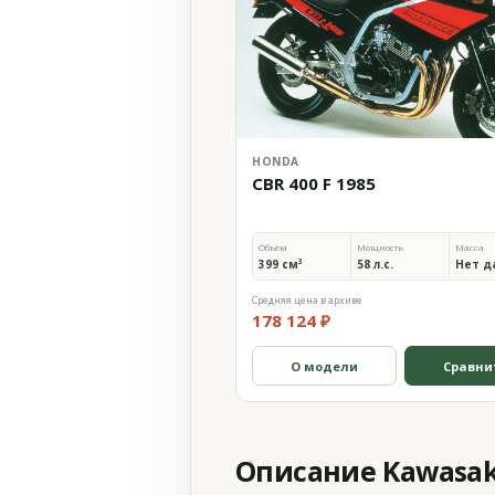
HONDA
CBR 400 F 1985
Объём
Мощность
Масса
399 см³
58 л.с.
Нет д
Средняя цена в архиве
178 124 ₽
О модели
Сравни
Описание Kawasaki