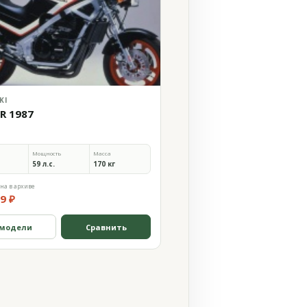
KI
0R 1987
Мощность
Масса
59 л.с.
170 кг
на в архиве
9 ₽
 модели
Сравнить