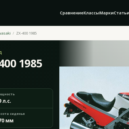
Сравнение
Классы
Марки
Стать
wasaki
ZX-400 1985
Д
400 1985
ощность
9 л.с.
сота сиденья
70 мм