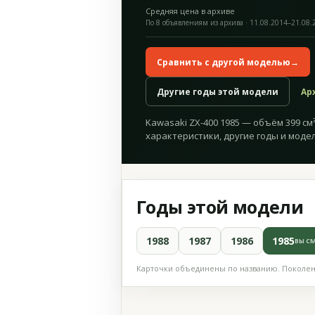
Средняя цена в архиве
По 8 объявлениям из архива · 11.08.2014–21.08.
Сравнить с другой моделью
→
Другие годы этой модели
Ар
Kawasaki ZX-400 1985 — объём 399 см³
характеристики, другие годы и модел
Годы этой модели
1988
1987
1986
1985
ВЫ С
Карточки объединены по названию. Поколени