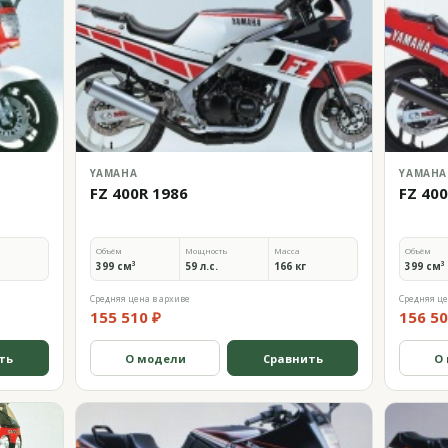
YAMAHA
YAMAHA
FZ 400R 1986
FZ 40
Объём
Мощность
Масса
Объём
399 см³
59 л.с.
166 кг
399 см³
Средняя цена в архиве
Средняя це
155 510 ₽
156 50
ть
О модели
Сравнить
О