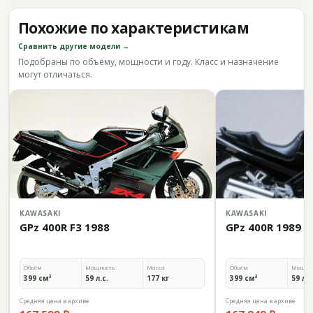
Похожие по характеристикам
Сравнить другие модели →
Подобраны по объёму, мощности и году. Класс и назначение
могут отличаться.
KAWASAKI
KAWASAKI
GPz 400R F3 1988
GPz 400R 1989
Объём
Мощность
Масса
Объём
Мощно
399 см³
59 л.с.
177 кг
399 см³
59 л.с
Средняя цена в архиве
Средняя цена в архиве