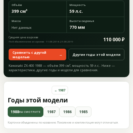
Объём
Мощность
399 см³
59 л.с.
Масса
Высота сиденья
770 мм
Нет данных
Средняя цена в архиве
110 000 ₽
По 8 объявлениям из архива · 11.08.2014–21.08.2019
Сравнить с другой
→
Другие годы этой модели
моделью
Kawasaki ZX-400 1988 — объём 399 см³, мощность 59 л.с.. Ниже —
характеристики, другие годы и модели для сравнения.
← 1987
Годы этой модели
1988
1987
1986
1985
ВЫ СМОТРИТЕ
Карточки объединены по названию. Поколение и комплектация могут отличаться.