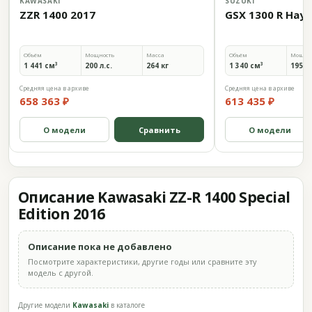
KAWASAKI
SUZUKI
ZZR 1400 2017
GSX 1300 R Hay
Объём
Мощность
Масса
Объём
Мощно
1 441 см³
200 л.с.
264 кг
1 340 см³
195,7 
Средняя цена в архиве
Средняя цена в архиве
658 363 ₽
613 435 ₽
О модели
Сравнить
О модели
Описание Kawasaki ZZ-R 1400 Special
Edition 2016
Описание пока не добавлено
Посмотрите характеристики, другие годы или сравните эту
модель с другой.
Другие модели
Kawasaki
в каталоге