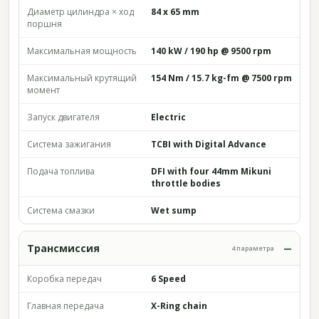
Диаметр цилиндра × ход
84 x 65 mm
поршня
Максимальная мощность
140 kW / 190 hp @ 9500 rpm
Максимальный крутящий
154 Nm / 15.7 kg-fm @ 7500 rpm
момент
Запуск двигателя
Electric
Система зажигания
TCBI with Digital Advance
Подача топлива
DFI with four 44mm Mikuni
throttle bodies
Система смазки
Wet sump
Трансмиссия
4 параметра
Коробка передач
6 Speed
Главная передача
X-Ring chain