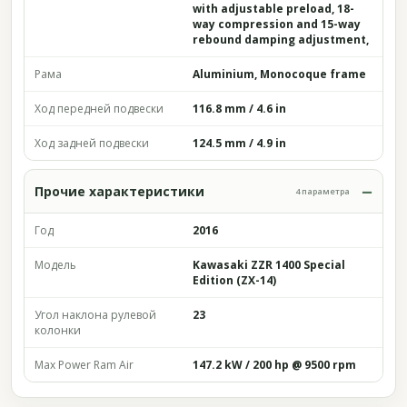
with adjustable preload, 18-
way compression and 15-way
rebound damping adjustment,
Рама
Aluminium, Monocoque frame
Ход передней подвески
116.8 mm / 4.6 in
Ход задней подвески
124.5 mm / 4.9 in
Прочие характеристики
4 параметра
Год
2016
Модель
Kawasaki ZZR 1400 Special
Edition (ZX-14)
Угол наклона рулевой
23
колонки
Max Power Ram Air
147.2 kW / 200 hp @ 9500 rpm