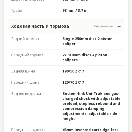
Трейл
93 mm / 3.7 in.
Ходовая часть и тормоза
9 параметров
Задний тормоз
Single 250mm disc 2 piston
caliper
Передний тормоз
2x 310mm discs 4 piston
calipers
Задняя шина
190/50 ZR17
Передняя шина
120/70 ZR17
Задняя подвеска
Bottom-link Uni-Trak and gas-
charged shock with adjustable
preload, stepless rebound and
compression damping
adjustments, adjustable ride
height
Передняя подвеска
43mm inverted cartridge fork