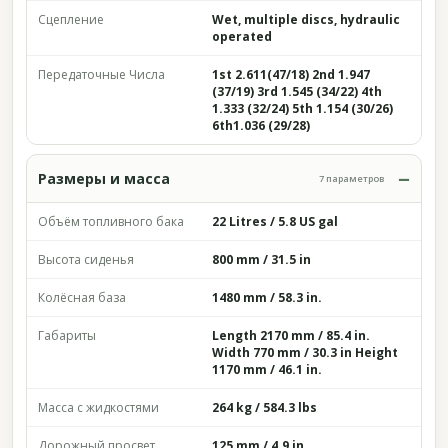
Сцепление
Wet, multiple discs, hydraulic
operated
Передаточные Числа
1st 2.611(47/18) 2nd 1.947
(37/19) 3rd 1.545 (34/22) 4th
1.333 (32/24) 5th 1.154 (30/26)
6th1.036 (29/28)
Размеры и масса
7 параметров
Объём топливного бака
22 Litres / 5.8 US gal
Высота сиденья
800 mm / 31.5 in
Колёсная база
1480 mm / 58.3 in.
Габариты
Length 2170 mm / 85.4 in.
Width 770 mm / 30.3 in Height
1170 mm / 46.1 in.
Масса с жидкостями
264 kg / 584.3 lbs
Дорожный просвет
125 mm / 4.9 in