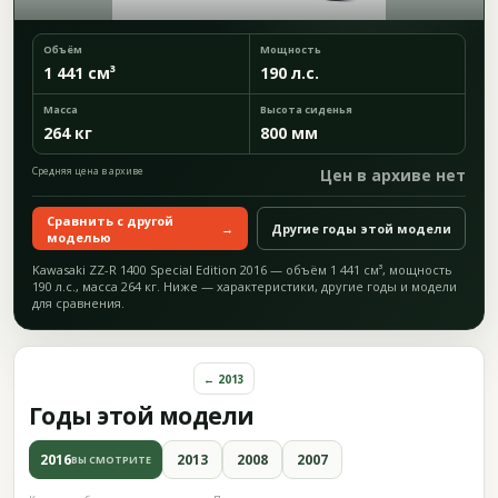
Объём
Мощность
1 441 см³
190 л.с.
Масса
Высота сиденья
264 кг
800 мм
Средняя цена в архиве
Цен в архиве нет
Сравнить с другой
→
Другие годы этой модели
моделью
Kawasaki ZZ-R 1400 Special Edition 2016 — объём 1 441 см³, мощность
190 л.с., масса 264 кг. Ниже — характеристики, другие годы и модели
для сравнения.
← 2013
Годы этой модели
2016
2013
2008
2007
ВЫ СМОТРИТЕ