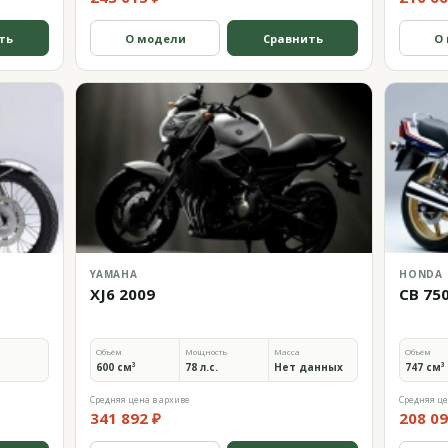
ть
О модели
Сравнить
О
YAMAHA
HONDA
XJ6 2009
CB 75
Объём
Мощность
Масса
Объём
600 см³
78 л.с.
Нет данных
747 см³
Средняя цена в архиве
Средняя це
341 892 ₽
208 09