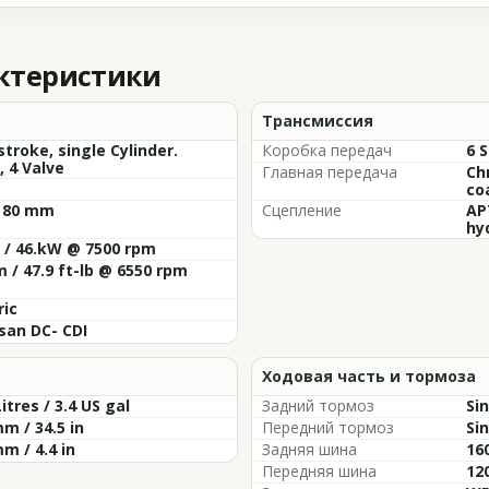
актеристики
Трансмиссия
stroke, single Cylinder.
Коробка передач
6 
 4 Valve
Главная передача
Ch
co
x 80 mm
Сцепление
AP
hy
 / 46.kW @ 7500 rpm
 / 47.9 ft-lb @ 6550 rpm
ric
san DC- CDI
Ходовая часть и тормоза
Litres / 3.4 US gal
Задний тормоз
Si
m / 34.5 in
Передний тормоз
Si
m / 4.4 in
Задняя шина
16
Передняя шина
12