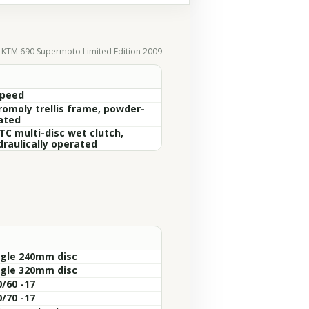
KTM 690 Supermoto Limited Edition 2009
Speed
romoly trellis frame, powder-
ated
TC multi-disc wet clutch,
draulically operated
ngle 240mm disc
ngle 320mm disc
0/60 -17
0/70 -17