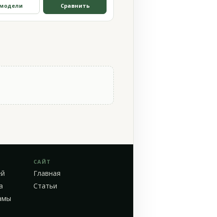
 модели
Сравнить
САЙТ
ей
Главная
а
Статьи
амы