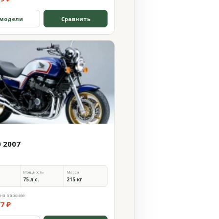
 модели
Сравнить
0 2007
Мощность
Масса
75 л.с.
215 кг
на в архиве
7 ₽