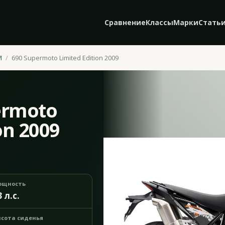
Сравнение
Классы
Марки
Стать
M
690 Supermoto Limited Edition 2009
ermoto
on 2009
ощность
3 л.с.
сота сиденья