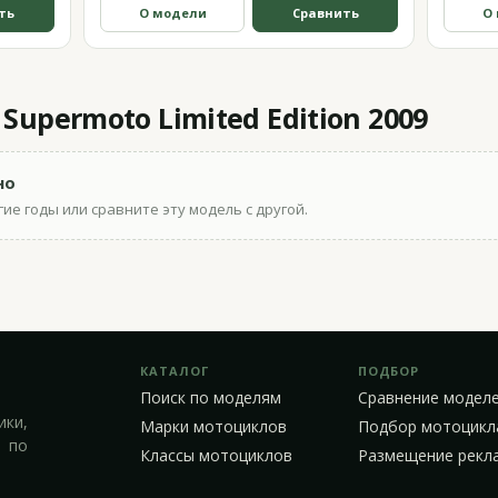
ть
О модели
Сравнить
О
Supermoto Limited Edition 2009
но
ие годы или сравните эту модель с другой.
КАТАЛОГ
ПОДБОР
Поиск по моделям
Сравнение модел
ики,
Марки мотоциклов
Подбор мотоцикл
 по
Классы мотоциклов
Размещение рекл