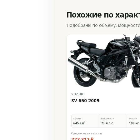
Похожие по хара
Подобраны по объёму, мощности и
SUZUKI
SV 650 2009
Объём
Мощность
Масса
645 см³
73,4 л.с.
198 кг
Средняя цена в архиве
277 312 ₽