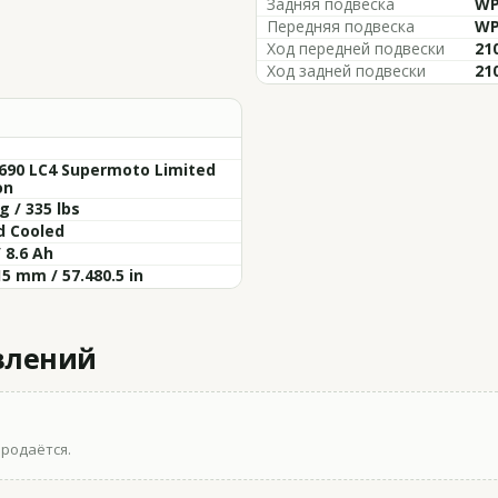
Задняя подвеска
WP
Передняя подвеска
WP
Ход передней подвески
210
Ход задней подвески
210
690 LC4 Supermoto Limited
on
g / 335 lbs
d Cooled
/ 8.6 Ah
5 mm / 57.480.5 in
влений
продаётся.