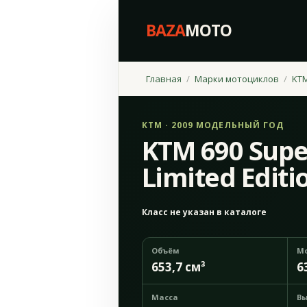
BAZA
MOTO
Главная
Марки мотоциклов
KT
KTM · 2009 МОДЕЛЬНЫЙ ГОД
KTM 690 Sup
Limited Editi
Класс не указан в каталоге
Объём
М
653,7 см³
6
Масса
Вы