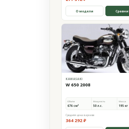
О модели
Сравни
KAWASAKI
W 650 2008
Объём
Мощность
Масса
676 см³
50 л.с.
195 кг
Средняя цена в архиве
364 292 ₽