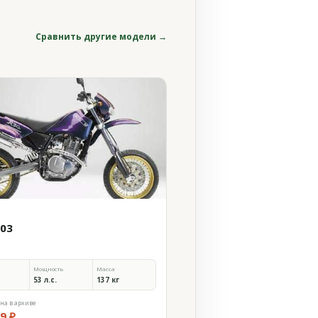
Сравнить другие модели →
003
Мощность
Масса
53 л.с.
137 кг
на в архиве
9 ₽