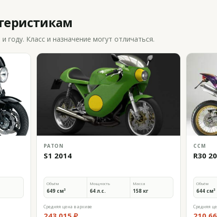
ктеристикам
 году. Класс и назначение могут отличаться.
PATON
CCM
S1 2014
R30 2
Объём
Мощность
Масса
Объём
649 см³
64 л.с.
158 кг
644 см³
Средняя цена в архиве
Средняя це
243 015 ₽
210 66