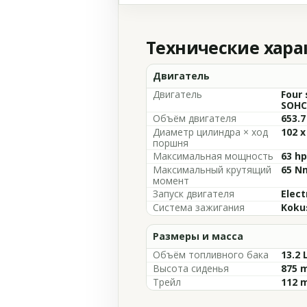
Технические хар
Двигатель
Двигатель
Four 
SOHC,
Объём двигателя
653.7
Диаметр цилиндра × ход
102 
поршня
Максимальная мощность
63 hp
Максимальный крутящий
65 Nm
момент
Запуск двигателя
Elect
Система зажигания
Koku
Размеры и масса
Объём топливного бака
13.2 
Высота сиденья
875 m
Трейл
112 m