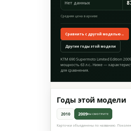
8
Нет данных
Средняя цена в архиве
Сравнить с другой моделью
→
Другие годы этой модели
KTM 690 Supermoto Limited Edition 200
мощность 63 л.с.. Ниже — характерис
для сравнения.
Годы этой модели
2010
2009
ВЫ СМОТРИТЕ
Карточки объединены по названию. Поколени