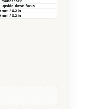
 monoshock
 Upside-down forks
 mm / 8.2 in
 mm / 8.2 in