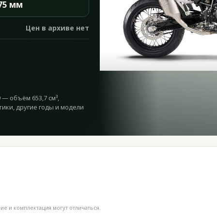
75 мм
Цен в архиве нет
9 — объём 653,7 см³,
тики, другие годы и модели
е и комплектация могут отличаться.