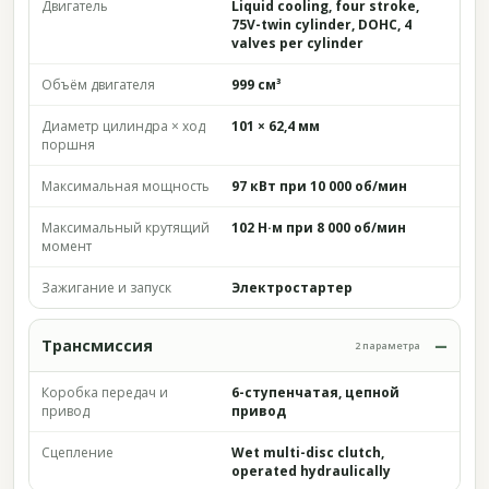
Двигатель
Liquid cooling, four stroke,
75V-twin cylinder, DOHC, 4
valves per cylinder
Объём двигателя
999 см³
Диаметр цилиндра × ход
101 × 62,4 мм
поршня
Максимальная мощность
97 кВт при 10 000 об/мин
Максимальный крутящий
102 Н·м при 8 000 об/мин
момент
Зажигание и запуск
Электростартер
Трансмиссия
2 параметра
Коробка передач и
6-ступенчатая, цепной
привод
привод
Сцепление
Wet multi-disc clutch,
operated hydraulically