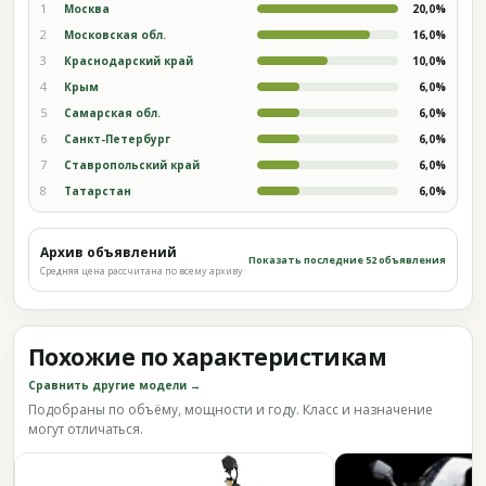
1
Москва
20,0%
2
Московская обл.
16,0%
3
Краснодарский край
10,0%
4
Крым
6,0%
5
Самарская обл.
6,0%
6
Санкт-Петербург
6,0%
7
Ставропольский край
6,0%
8
Татарстан
6,0%
Архив объявлений
Показать последние 52 объявления
Средняя цена рассчитана по всему архиву
Похожие по характеристикам
Сравнить другие модели →
Подобраны по объёму, мощности и году. Класс и назначение
могут отличаться.