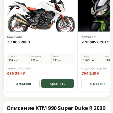
KAWASAKI
KAWASAKI
Z 1000 2009
Z 1000SX 2011
Объём
Мощность
Масса
Объём
Мощно
953 см³
127 л.с.
221 кг
1 043 см³
138 л.
Средняя цена в архиве
Средняя цена в архиве
636 394 ₽
764 249 ₽
О модели
Сравнить
О модели
Описание KTM 990 Super Duke R 2009