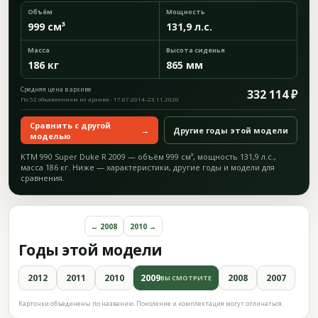
Объём
Мощность
999 см³
131,9 л.с.
Масса
Высота сиденья
186 кг
865 мм
Средняя цена в архиве
332 114 ₽
По 52 объявлениям из архива · 17.07.2014–23.11.2020
Сравнить с другой
→
Другие годы этой модели
моделью
KTM 990 Super Duke R 2009 — объём 999 см³, мощность 131,9 л.с.,
масса 186 кг. Ниже — характеристики, другие годы и модели для
сравнения.
← 2008
2010 →
Годы этой модели
2012
2011
2010
2009
2008
2007
ВЫ СМОТРИТЕ
Карточки объединены по названию. Поколение и комплектация могут отличаться.