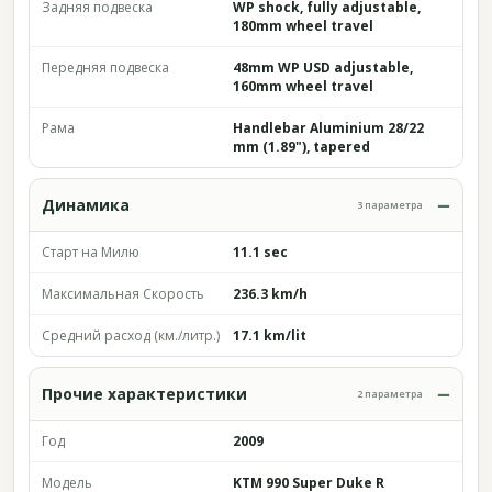
Задняя подвеска
WP shock, fully adjustable,
180mm wheel travel
Передняя подвеска
48mm WP USD adjustable,
160mm wheel travel
Рама
Handlebar Aluminium 28/22
mm (1.89"), tapered
Динамика
3 параметра
Старт на Милю
11.1 sec
Максимальная Скорость
236.3 km/h
Средний расход (км./литр.)
17.1 km/lit
Прочие характеристики
2 параметра
Год
2009
Модель
KTM 990 Super Duke R