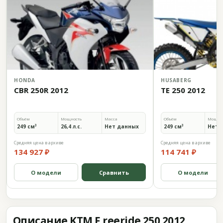
HONDA
HUSABERG
CBR 250R 2012
TE 250 2012
Объём
Мощность
Масса
Объём
Мощно
249 см³
26,4 л.с.
Нет данных
249 см³
Нет 
Средняя цена в архиве
Средняя цена в архиве
134 927 ₽
114 741 ₽
О модели
Сравнить
О модели
Описание KTM F reeride 250 2012