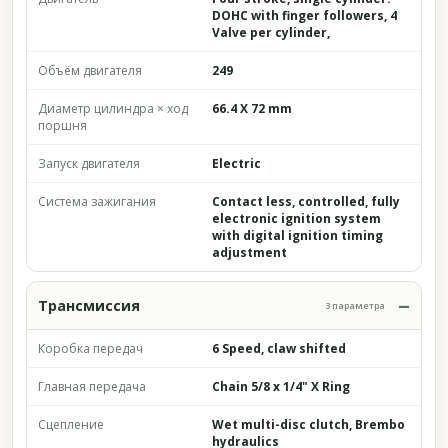
DOHC with finger followers, 4
Valve per cylinder,
Объём двигателя
249
Диаметр цилиндра × ход
66.4 X 72 mm
поршня
Запуск двигателя
Electric
Система зажигания
Contact less, controlled, fully
electronic ignition system
with digital ignition timing
adjustment
Трансмиссия
3 параметра
Коробка передач
6 Speed, claw shifted
Главная передача
Chain 5/8 x 1/4" X Ring
Сцепление
Wet multi-disc clutch, Brembo
hydraulics