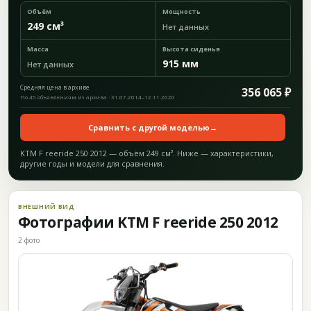
Объём
Мощность
249 см³
Нет данных
Масса
Высота сиденья
915 мм
Нет данных
Средняя цена в архиве
356 065 ₽
По 45 объявлениям из архива · 31.07.2014–12.11.2020
Сравнить с другой моделью
→
KTM F reeride 250 2012 — объём 249 см³. Ниже — характеристики,
другие годы и модели для сравнения.
ВНЕШНИЙ ВИД
Фотографии KTM F reeride 250 2012
2 фото