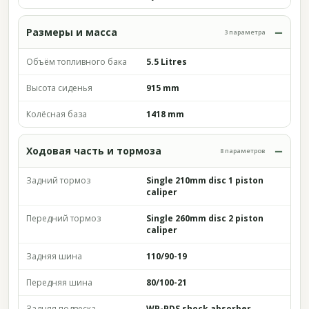
Размеры и масса
3 параметра
Объём топливного бака
5.5 Litres
Высота сиденья
915 mm
Колёсная база
1418 mm
Ходовая часть и тормоза
8 параметров
Задний тормоз
Single 210mm disc 1 piston
caliper
Передний тормоз
Single 260mm disc 2 piston
caliper
Задняя шина
110/90-19
Передняя шина
80/100-21
Задняя подвеска
WP-PDS shock absorber,