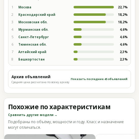
1
Москва
22,7%
2
Краснодарский край
18,2%
3
Московская обл.
18,2%
4
Мурманская обл.
4,6%
5
Санкт-Петербург
4,6%
6
Тюменская обл.
4,6%
7
Алтайский край
2,3%
8
Башкортостан
2,3%
Архив объявлений
Показать последние 45 объявлений
Средняя цена рассчитана по всему архиву
Похожие по характеристикам
Сравнить другие модели →
Подобраны по объёму, мощности и году. Класс и назначение
могут отличаться.