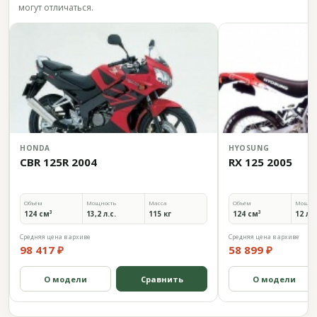
могут отличаться.
HONDA
HYOSUNG
CBR 125R 2004
RX 125 2005
Объём
Мощность
Масса
Объём
Мощно
124 см³
13,2 л.с.
115 кг
124 см³
12 л.с
Средняя цена в архиве
Средняя цена в архиве
98 417 ₽
58 899 ₽
О модели
Сравнить
О модели