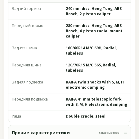
Задний тормоз
240 mm disc, Heng Tong, ABS
Bosch, 2-piston caliper
Передний тормоз
280 mm disc, Heng Tong, ABS
Bosch, 4-piston radial mount
caliper
Задняя шина
160/60R14 M/C 69H, Radial,
tubeless
Передняя шина
120/70R15 M/C 56S, Radial,
tubeless
Задняя подвеска
KAIFA twin shocks with S, M, H
electronic damping
Передняя подвеска
KAIFA 41 mm telescopic fork
with S, M, H electronic damping
Рама
Double cradle, steel
Прочие характеристики
6 параметров