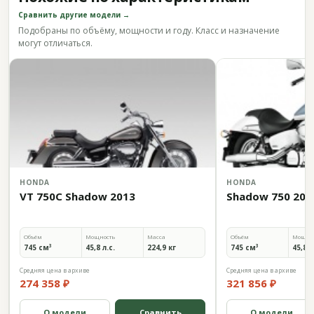
Сравнить другие модели →
Подобраны по объёму, мощности и году. Класс и назначение
могут отличаться.
HONDA
HONDA
VT 750C Shadow 2013
Shadow 750 201
Объём
Мощность
Масса
Объём
Мощно
745 см³
45,8 л.с.
224,9 кг
745 см³
45,8 л
Средняя цена в архиве
Средняя цена в архиве
274 358 ₽
321 856 ₽
О модели
Сравнить
О модели