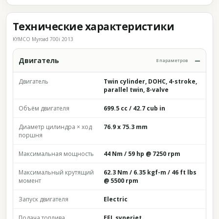
Технические характеристики
KYMCO Myroad 700i 2013
Двигатель
8 параметров
Двигатель
Twin cylinder, DOHC, 4-stroke,
parallel twin, 8-valve
Объём двигателя
699.5 cc / 42.7 cub in
Диаметр цилиндра × ход
76.9 x 75.3 mm
поршня
Максимальная мощность
44 Nm / 59 hp @ 7250 rpm
Максимальный крутящий
62.3 Nm / 6.35 kgf-m / 46 ft lbs
момент
@ 5500 rpm
Запуск двигателя
Electric
Подача топлива
EFI, synerjet