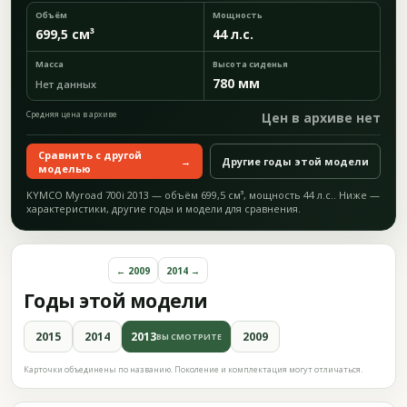
Объём
Мощность
699,5 см³
44 л.с.
Масса
Высота сиденья
780 мм
Нет данных
Средняя цена в архиве
Цен в архиве нет
Сравнить с другой
→
Другие годы этой модели
моделью
KYMCO Myroad 700i 2013 — объём 699,5 см³, мощность 44 л.с.. Ниже —
характеристики, другие годы и модели для сравнения.
← 2009
2014 →
Годы этой модели
2015
2014
2013
2009
ВЫ СМОТРИТЕ
Карточки объединены по названию. Поколение и комплектация могут отличаться.