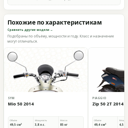
Похожие по характеристикам
Сравнить другие модели →
Подобраны по объёму, мощности и году. Класс и назначение
могут отличаться.
SYM
PIAGGIO
Mio 50 2014
Zip 50 2T 2014
Объём
Мощность
Масса
Объём
Мощно
49,5 см³
3,8 л.с.
85 кг
49,4 см³
4,5 л.