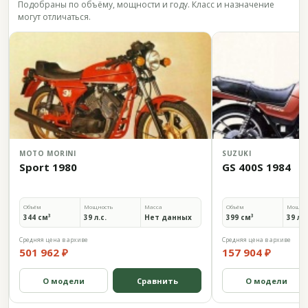
Подобраны по объёму, мощности и году. Класс и назначение
могут отличаться.
MOTO MORINI
SUZUKI
Sport 1980
GS 400S 1984
Объём
Мощность
Масса
Объём
Мощно
344 см³
39 л.с.
Нет данных
399 см³
39 л.с
Средняя цена в архиве
Средняя цена в архиве
501 962 ₽
157 904 ₽
О модели
Сравнить
О модели