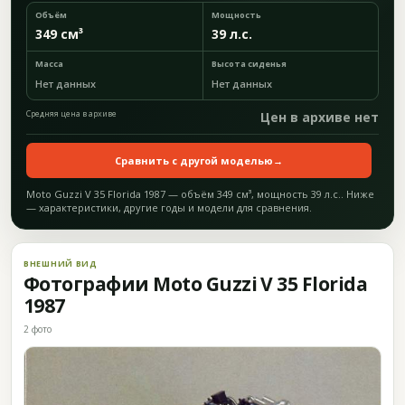
Объём
Мощность
349 см³
39 л.с.
Масса
Высота сиденья
Нет данных
Нет данных
Средняя цена в архиве
Цен в архиве нет
Сравнить с другой моделью
→
Moto Guzzi V 35 Florida 1987 — объём 349 см³, мощность 39 л.с.. Ниже
— характеристики, другие годы и модели для сравнения.
ВНЕШНИЙ ВИД
Фотографии Moto Guzzi V 35 Florida
1987
2 фото