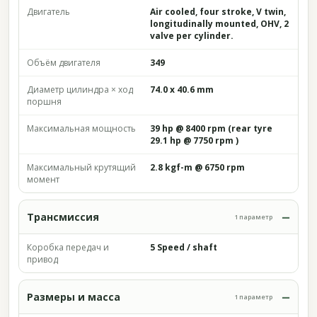
Двигатель
Air cooled, four stroke, V twin,
longitudinally mounted, OHV, 2
valve per cylinder.
Объём двигателя
349
Диаметр цилиндра × ход
74.0 x 40.6 mm
поршня
Максимальная мощность
39 hp @ 8400 rpm (rear tyre
29.1 hp @ 7750 rpm )
Максимальный крутящий
2.8 kgf-m @ 6750 rpm
момент
Трансмиссия
1 параметр
Коробка передач и
5 Speed / shaft
привод
Размеры и масса
1 параметр