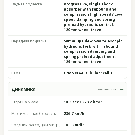
Задняя подвеска
Progressive, single shock
absorber with rebound and
compression High speed / Low
speed damping and spring
preload hydraulic control.
120mm wheel travel.
Передняя подвеска
50mm Upside-down telescopic
hydraulic fork with rebound
compression damping and
spring preload adjustment,
129mm wheel travel
Рама
CrMo steel tubular trellis
Динамика
4 параметра
Старт на Милю
10.6 sec / 228.2 km/h
Максимальная Скорость
286.7 km/h
Средний расход (км./литр.)
16.9 km/lit