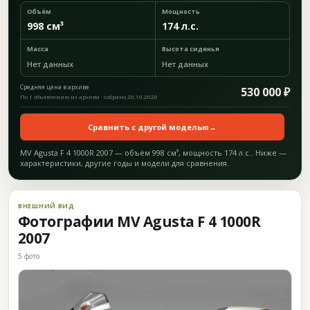
Объём
Мощность
998 см³
174 л.с.
Масса
Высота сиденья
Нет данных
Нет данных
Средняя цена в архиве
530 000 ₽
По 1 объявлению из архива · собрано 20.10.2020
Сравнить с другой моделью
→
MV Agusta F 4 1000R 2007 — объём 998 см³, мощность 174 л.с.. Ниже —
характеристики, другие годы и модели для сравнения.
ВНЕШНИЙ ВИД
Фотографии MV Agusta F 4 1000R
2007
5 фото