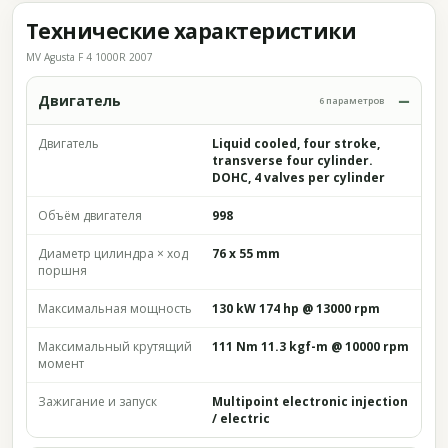
Технические характеристики
MV Agusta F 4 1000R 2007
Двигатель
6 параметров
Двигатель
Liquid cooled, four stroke,
transverse four cylinder.
DOHC, 4 valves per cylinder
Объём двигателя
998
Диаметр цилиндра × ход
76 x 55 mm
поршня
Максимальная мощность
130 kW 174 hp @ 13000 rpm
Максимальный крутящий
111 Nm 11.3 kgf-m @ 10000 rpm
момент
Зажигание и запуск
Multipoint electronic injection
/ electric