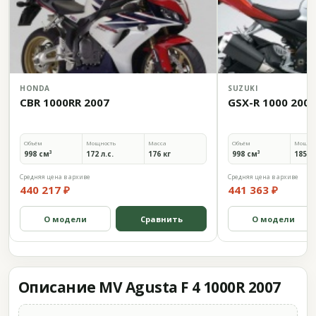
HONDA
SUZUKI
CBR 1000RR 2007
GSX-R 1000 2007
Объём
Мощность
Масса
Объём
Мощно
998 см³
172 л.с.
176 кг
998 см³
185,1 
Средняя цена в архиве
Средняя цена в архиве
440 217 ₽
441 363 ₽
О модели
Сравнить
О модели
Описание MV Agusta F 4 1000R 2007