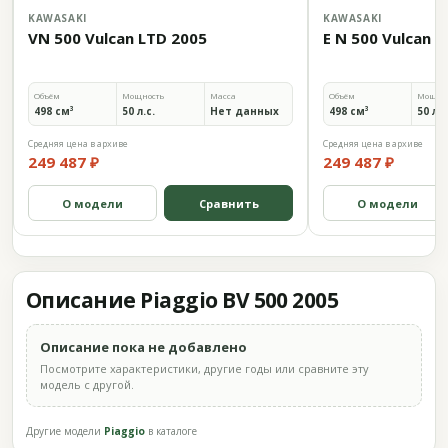
KAWASAKI
KAWASAKI
VN 500 Vulcan LTD 2005
E N 500 Vulcan 
Объём
Мощность
Масса
Объём
Мощно
498 см³
50 л.с.
Нет данных
498 см³
50 л.с
Средняя цена в архиве
Средняя цена в архиве
249 487 ₽
249 487 ₽
О модели
Сравнить
О модели
Описание Piaggio BV 500 2005
Описание пока не добавлено
Посмотрите характеристики, другие годы или сравните эту
модель с другой.
Другие модели
Piaggio
в каталоге