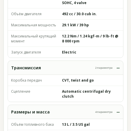
SOHC, 4 valve
Объём двигателя
492 cc / 30.0 cub in.
Максимальная мощность
29.1 kW / 39 hp
Максимальный крутящий
12.2 Nm / 1.24 kgf-m / 9 lb-ft @
момент
8 000 rpm
Запуск двигателя
Electric
Трансмиссия
2 параметра
Коробка передач
CVT, twist and go
Сцепление
Automatic centrifugal dry
clutch
Размеры и масса
4 параметра
Объём топливного бака
13 L / 3.5 US gal