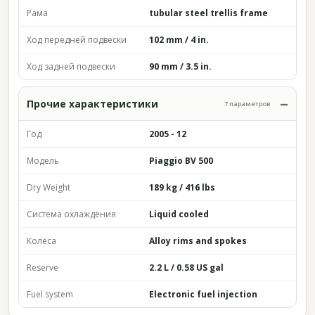
Рама
tubular steel trellis frame
Ход передней подвески
102 mm / 4 in.
Ход задней подвески
90 mm / 3.5 in.
Прочие характеристики
7 параметров
Год
2005 - 12
Модель
Piaggio BV 500
Dry Weight
189 kg / 416 lbs
Система охлаждения
Liquid cooled
Колёса
Alloy rims and spokes
Reserve
2.2 L / 0.58 US gal
Fuel system
Electronic fuel injection