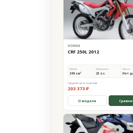
HONDA
CRF 250L 2012
Объём
Мощность
Масса
249 см³
23 л.с.
Нет д
Средняя цена в архиве
203 373 ₽
О модели
Сравни