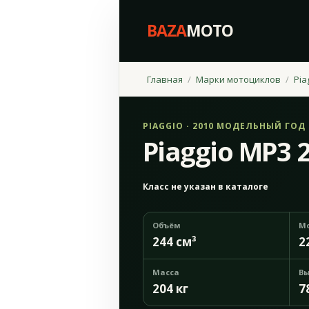
BAZA
MOTO
Главная
Марки мотоциклов
Pia
PIAGGIO · 2010 МОДЕЛЬНЫЙ ГОД
Piaggio MP3 
Класс не указан в каталоге
Объём
М
244 см³
2
Масса
Вы
204 кг
7