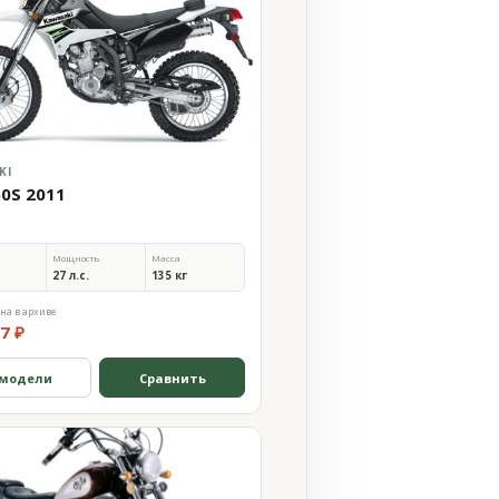
KI
50S 2011
Мощность
Масса
27 л.с.
135 кг
на в архиве
7 ₽
 модели
Сравнить