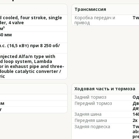
Трансмиссия
d cooled, four stroke, single
Коробка передач и
Tw
der, 4 valve
привод
м³
60 мм
л.с. (16,5 кВт) при 8 250 об/
Injected Alfa/n type with
ed loop system, Lambda
r in exhaust pipe and three-
ouble catalytic converter /
ric
Ходовая часть и тормоза
Задний тормоз
Од
мм
Передний тормоз
Дв
дв
г
Задняя шина
14
Передняя шина
2x 
Задняя подвеска
Tw
ab
pr