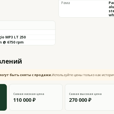
Рама
Pa
al
st
wh
gio MP3 LT 250
m @ 6750 rpm
влений
могут быть сняты с продажи.
Используйте цены только как истори
Самая низкая цена
Самая высокая цена
110 000 ₽
270 000 ₽