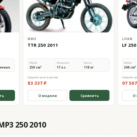
IRBIS
LIFAN
TTR 250 2011
LF 250
Объём
Мощность
Масса
Объём
анных
250 см³
17 л.с.
118 кг
248 см³
Средняя цена в архиве
Средняя це
83 337 ₽
97 507
ть
О модели
Сравнить
О
MP3 250 2010