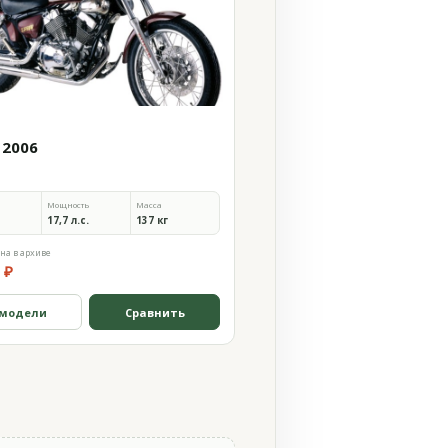
 2006
Мощность
Масса
17,7 л.с.
137 кг
на в архиве
 ₽
 модели
Сравнить