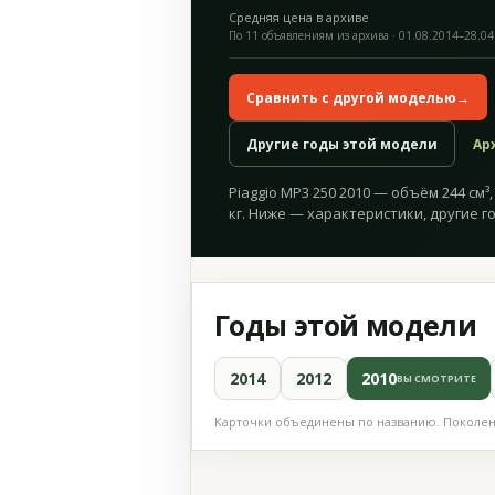
Средняя цена в архиве
По 11 объявлениям из архива · 01.08.2014–28.04
Сравнить с другой моделью
→
Другие годы этой модели
Ар
Piaggio MP3 250 2010 — объём 244 см³, 
кг. Ниже — характеристики, другие г
Годы этой модели
2014
2012
2010
ВЫ СМОТРИТЕ
Карточки объединены по названию. Поколени