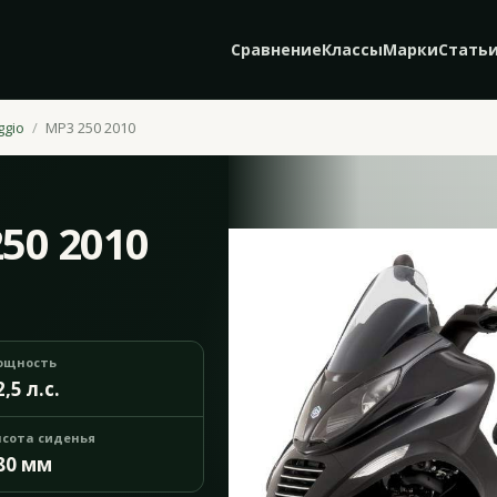
Сравнение
Классы
Марки
Стать
ggio
MP3 250 2010
250 2010
ощность
2,5 л.с.
сота сиденья
80 мм