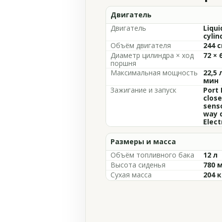
Двигатель
Двигатель
Liqui
cylin
Объём двигателя
244 с
Диаметр цилиндра × ход
72 × 
поршня
Максимальная мощность
22,5 
мин
Зажигание и запуск
Port 
clos
senso
way d
Elect
Размеры и масса
Объём топливного бака
12 л
Высота сиденья
780 
Сухая масса
204 к