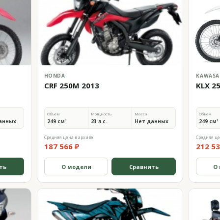
HONDA
KAWASA
CRF 250M 2013
KLX 2
Объём
Мощность
Масса
Объём
анных
249 см³
23 л.с.
Нет данных
249 см³
Средняя цена в архиве
Средняя це
187 566 ₽
212 53
ть
О модели
Сравнить
О