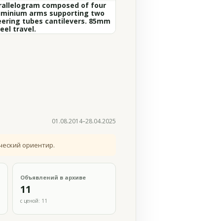
rallelogram composed of four
uminium arms supporting two
eering tubes cantilevers. 85mm
eel travel.
01.08.2014–28.04.2025
ческий ориентир.
Объявлений в архиве
11
с ценой: 11