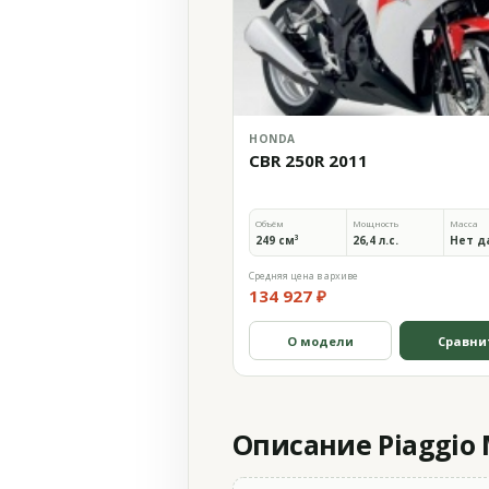
HONDA
CBR 250R 2011
Объём
Мощность
Масса
249 см³
26,4 л.с.
Нет д
Средняя цена в архиве
134 927 ₽
О модели
Сравни
Описание Piaggio 