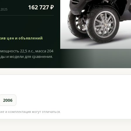
162 727 ₽
.2025
хив цен и объявлений
мощность 22,5 л.с., масса 204
оды и модели для сравнения.
2006
е и комплектация могут отличаться.