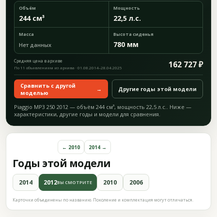
Объём
Мощность
244 см³
22,5 л.с.
Масса
Высота сиденья
780 мм
Нет данных
Средняя цена в архиве
162 727 ₽
По 11 объявлениям из архива · 01.08.2014–28.04.2025
Сравнить с другой
→
Другие годы этой модели
моделью
Piaggio MP3 250 2012 — объём 244 см³, мощность 22,5 л.с.. Ниже —
характеристики, другие годы и модели для сравнения.
← 2010
2014 →
Годы этой модели
2014
2012
2010
2006
ВЫ СМОТРИТЕ
Карточки объединены по названию. Поколение и комплектация могут отличаться.