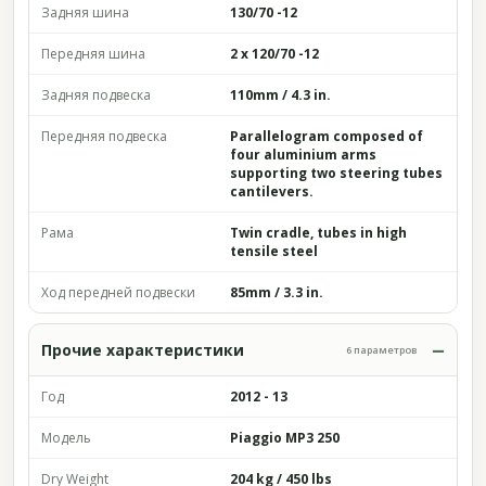
Задняя шина
130/70 -12
Передняя шина
2 x 120/70 -12
Задняя подвеска
110mm / 4.3 in.
Передняя подвеска
Parallelogram composed of
four aluminium arms
supporting two steering tubes
cantilevers.
Рама
Twin cradle, tubes in high
tensile steel
Ход передней подвески
85mm / 3.3 in.
Прочие характеристики
6 параметров
Год
2012 - 13
Модель
Piaggio MP3 250
Dry Weight
204 kg / 450 lbs