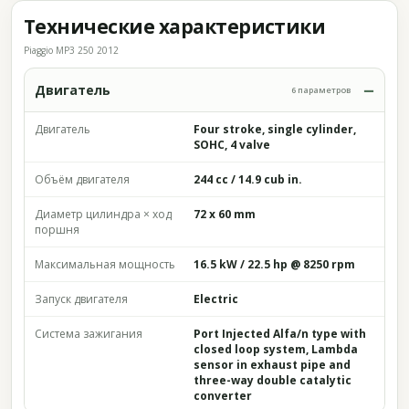
Технические характеристики
Piaggio MP3 250 2012
Двигатель
6 параметров
Двигатель
Four stroke, single cylinder,
SOHC, 4 valve
Объём двигателя
244 cc / 14.9 cub in.
Диаметр цилиндра × ход
72 x 60 mm
поршня
Максимальная мощность
16.5 kW / 22.5 hp @ 8250 rpm
Запуск двигателя
Electric
Система зажигания
Port Injected Alfa/n type with
closed loop system, Lambda
sensor in exhaust pipe and
three-way double catalytic
converter