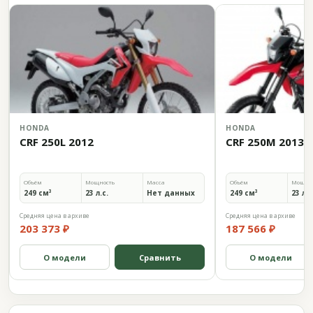
HONDA
HONDA
CRF 250L 2012
CRF 250M 2013
Объём
Мощность
Масса
Объём
Мощно
249 см³
23 л.с.
Нет данных
249 см³
23 л.с
Средняя цена в архиве
Средняя цена в архиве
203 373 ₽
187 566 ₽
О модели
Сравнить
О модели