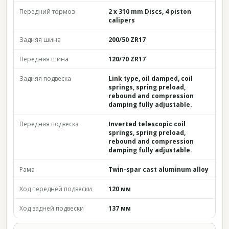
Передний тормоз
2 x 310 mm Discs, 4 piston
calipers
Задняя шина
200/50 ZR17
Передняя шина
120/70 ZR17
Задняя подвеска
Link type, oil damped, coil
springs, spring preload,
rebound and compression
damping fully adjustable.
Передняя подвеска
Inverted telescopic coil
springs, spring preload,
rebound and compression
damping fully adjustable.
Рама
Twin-spar cast aluminum alloy
Ход передней подвески
120 мм
Ход задней подвески
137 мм