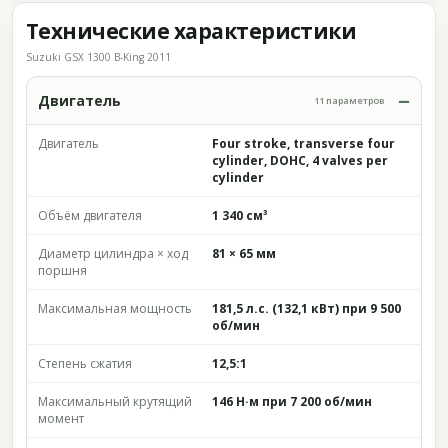
Технические характеристики
Suzuki GSX 1300 B-King 2011
Двигатель
11 параметров
Двигатель
Four stroke, transverse four
cylinder, DOHC, 4 valves per
cylinder
Объём двигателя
1 340 см³
Диаметр цилиндра × ход
81 × 65 мм
поршня
Максимальная мощность
181,5 л.с. (132,1 кВт) при 9 500
об/мин
Степень сжатия
12,5:1
Максимальный крутящий
146 Н·м при 7 200 об/мин
момент