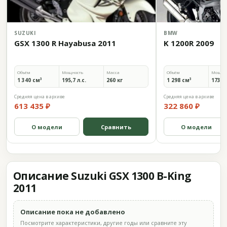
SUZUKI
BMW
GSX 1300 R Hayabusa 2011
K 1200R 2009
Объём
Мощность
Масса
Объём
Мощно
1 340 см³
195,7 л.с.
260 кг
1 298 см³
173 л.
Средняя цена в архиве
Средняя цена в архиве
613 435 ₽
322 860 ₽
О модели
Сравнить
О модели
Описание Suzuki GSX 1300 B-King
2011
Описание пока не добавлено
Посмотрите характеристики, другие годы или сравните эту