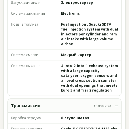
Запуск двигателя
Электростартер
Система зажигания
Electronic
Подача топлива
Fuel injection . Suzuki SDTV
fuel injection system with dual
injectors per cylinder and ram
air intake with large volume
airbox
Система смазки
Мокрый картер
Система выхлопа
4-into-2-into-1 exhaust system
with a large capacity
catalyzer, oxygen sensors and
an oval cross section canister
with dual openings that meets
Euro 3 and Tier 2 regulation
Трансмиссия
3 параметра
Коробка передач
6-ступенчатая
Главная передача
Chain, RK GB50GSV Z4, 118 links