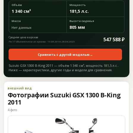
Объём
Мощность
1 340 см³
181,5 л.с.
Масса
Высота сиденья
805 мм
Нет данных
Средняя цена в архиве
547 588 ₽
По 17 объявлениям из архива · 13.08.2014–28.04.2025
Сравнить с другой моделью
→
Suzuki GSX 1300 B-King 2011 — объём 1 340 см³, мощность 181,5 л.с..
Ниже — характеристики, другие годы и модели для сравнения.
ВНЕШНИЙ ВИД
Фотографии Suzuki GSX 1300 B-King
2011
4 фото