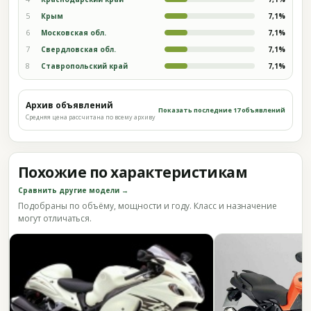
5
Крым
7,1%
6
Московская обл.
7,1%
7
Свердловская обл.
7,1%
8
Ставропольский край
7,1%
Архив объявлений
Показать последние 17 объявлений
Средняя цена рассчитана по всему архиву
Похожие по характеристикам
Сравнить другие модели →
Подобраны по объёму, мощности и году. Класс и назначение
могут отличаться.