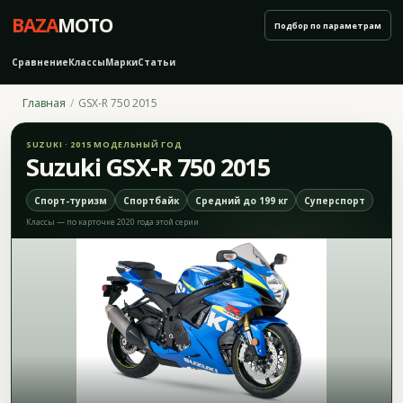
BAZA
MOTO
Подбор по параметрам
Сравнение
Классы
Марки
Статьи
Главная
GSX-R 750 2015
SUZUKI · 2015 МОДЕЛЬНЫЙ ГОД
Suzuki GSX-R 750 2015
Спорт-туризм
Спортбайк
Средний до 199 кг
Суперспорт
Классы — по карточке 2020 года этой серии