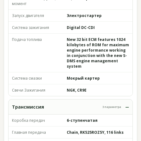
момент
Запуск двигателя
Электростартер
Система зажигания
Digital DC-CDI
Подача топлива
New 32 bit ECM features 1024
kilobytes of ROM for maximum
engine performance working
in conjunction with the new S-
DMS engine management
system
Система смазки
Мокрый картер
Свечи Зажигания
NGK, CR9E
Трансмиссия
3 параметра
Коробка передач
6-ступенчатая
Главная передача
Chain, RK525ROZ5Y, 116 links