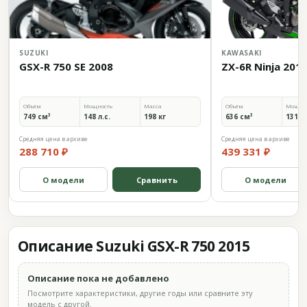
SUZUKI
KAWASAKI
GSX-R 750 SE 2008
ZX-6R Ninja 201
Объём
Мощность
Масса
Объём
Мощно
749 см³
148 л.с.
198 кг
636 см³
131 л.
Средняя цена в архиве
Средняя цена в архиве
288 710 ₽
439 331 ₽
О модели
Сравнить
О модели
Описание Suzuki GSX-R 750 2015
Описание пока не добавлено
Посмотрите характеристики, другие годы или сравните эту
модель с другой.