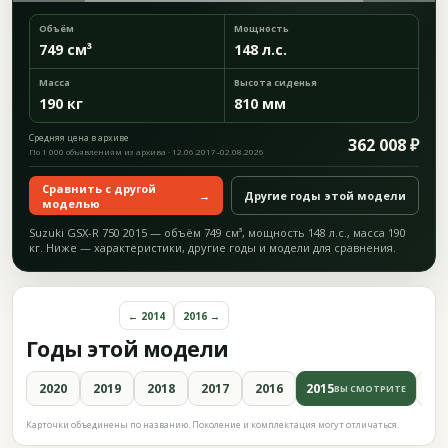
Объём
Мощность
749 см³
148 л.с.
Масса
Высота сиденья
190 кг
810 мм
Средняя цена в архиве
362 008 ₽
По 1 000 объявлениям из архива · 12.06.2017–02.08.2026
Сравнить с другой
→
Другие годы этой модели
моделью
Suzuki GSX-R 750 2015 — объём 749 см³, мощность 148 л.с., масса 190
кг. Ниже — характеристики, другие годы и модели для сравнения.
← 2014
2016 →
Годы этой модели
2020
2019
2018
2017
2016
2015
20
ВЫ СМОТРИТЕ
Карточки объединены по названию. Поколение и комплектация могут отличаться.