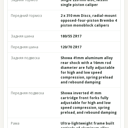
single piston caliper
Передний тормоз
2 x 310 mm Discs, radial-mount
opposed-four-piston Brembo 4
piston monoblock calipers
Задняя шина
180/55 ZR17
Передняя шина
120/70 ZR17
Задняя подвеска
Showa 41mm aluminum alloy
rear shock with a 16mm rod
diameter are fully adjustable
for high and low speed
compression, spring preload
and rebound damping
Передняя подвеска
Showa inverted 41 mm
cartridge front forks fully
adjustable for high and low
speed compression, spring
preload, and rebound damping
Рама
Ultra-lightweight frame built