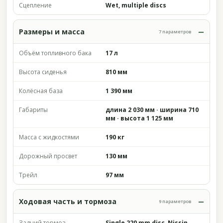
Сцепление
Wet, multiple discs
Размеры и масса
7 параметров
Объём топливного бака
17 л
Высота сиденья
810 мм
Колёсная база
1 390 мм
Габариты
длина 2 030 мм · ширина 710
мм · высота 1 125 мм
Масса с жидкостями
190 кг
Дорожный просвет
130 мм
Трейл
97 мм
Ходовая часть и тормоза
9 параметров
Задний тормоз
Single 220 mm disc, Nissin