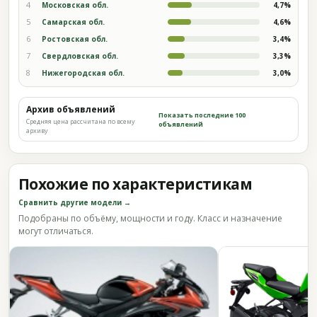
4
Московская обл.
4,7%
5
Самарская обл.
4,6%
6
Ростовская обл.
3,4%
7
Свердловская обл.
3,3%
8
Нижегородская обл.
3,0%
Архив объявлений
Показать последние 100
Средняя цена рассчитана по всему
объявлений
архиву
Похожие по характеристикам
Сравнить другие модели →
Подобраны по объёму, мощности и году. Класс и назначение
могут отличаться.