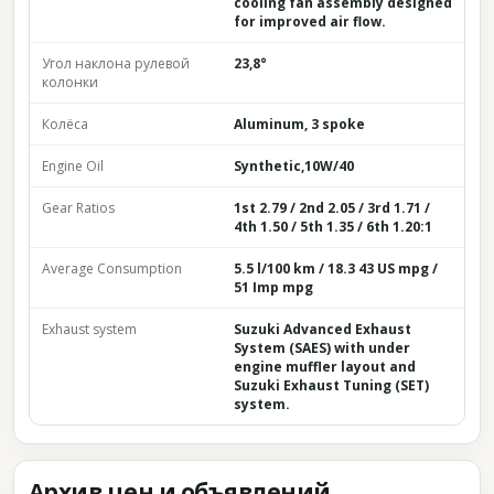
cooling fan assembly designed
for improved air flow.
Угол наклона рулевой
23,8°
колонки
Колёса
Aluminum, 3 spoke
Engine Oil
Synthetic,10W/40
Gear Ratios
1st 2.79 / 2nd 2.05 / 3rd 1.71 /
4th 1.50 / 5th 1.35 / 6th 1.20:1
Average Consumption
5.5 l/100 km / 18.3 43 US mpg /
51 Imp mpg
Exhaust system
Suzuki Advanced Exhaust
System (SAES) with under
engine muffler layout and
Suzuki Exhaust Tuning (SET)
system.
Архив цен и объявлений