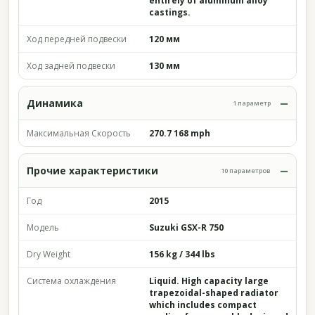
entirely of aluminum alloy
castings.
Ход передней подвески
120 мм
Ход задней подвески
130 мм
Динамика
1 параметр
Максимальная Скорость
270.7 168 mph
Прочие характеристики
10 параметров
Год
2015
Модель
Suzuki GSX-R 750
Dry Weight
156 kg / 344 lbs
Система охлаждения
Liquid. High capacity large
trapezoidal-shaped radiator
which includes compact