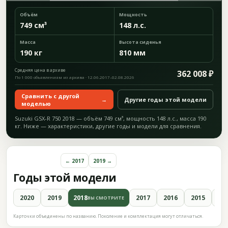
Объём
Мощность
749 см³
148 л.с.
Масса
Высота сиденья
190 кг
810 мм
Средняя цена в архиве
362 008 ₽
По 1 000 объявлениям из архива · 12.06.2017–02.08.2026
Сравнить с другой
→
Другие годы этой модели
моделью
Suzuki GSX-R 750 2018 — объём 749 см³, мощность 148 л.с., масса 190
кг. Ниже — характеристики, другие годы и модели для сравнения.
← 2017
2019 →
Годы этой модели
2020
2019
2018
2017
2016
2015
20
ВЫ СМОТРИТЕ
Карточки объединены по названию. Поколение и комплектация могут отличаться.