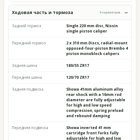
Ходовая часть и тормоза
9 параметров
Задний тормоз
Single 220 mm disc, Nissin
single piston caliper
Передний тормоз
2 x 310 mm Discs, radial-mount
opposed-four-piston Brembo 4
piston monoblock calipers
Задняя шина
180/55 ZR17
Передняя шина
120/70 ZR17
Задняя подвеска
Showa 41mm aluminum alloy
rear shock with a 16mm rod
diameter are fully adjustable
for high and low speed
compression, spring preload
and rebound damping
Передняя подвеска
Showa inverted 41 mm
cartridge front forks fully
adjustable for high and low