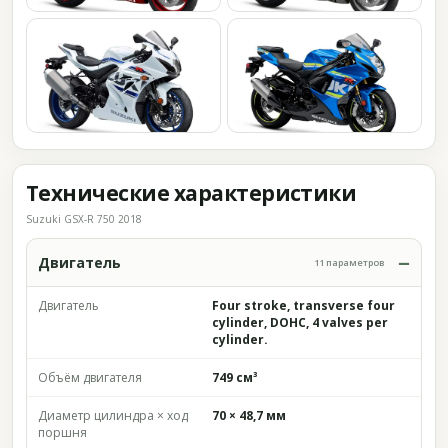
Технические характеристики
Suzuki GSX-R 750 2018
Двигатель
11 параметров
Двигатель
Four stroke, transverse four
cylinder, DOHC, 4 valves per
cylinder.
Объём двигателя
749 см³
Диаметр цилиндра × ход
70 × 48,7 мм
поршня