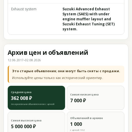
Exhaust system
Suzuki Advanced Exhaust
System (SAES) with under
engine muffler layout and
Suzuki Exhaust Tuning (SET)
system.
Архив цен и объявлений
12.06.2017–02.08.2026
Это старые объявления; они могут быть сняты с продажи.
Используйте цены только как исторический ориентир.
Средняя цена
Самая низкая цена
362 008 ₽
7 000 ₽
по архивным объявлениям с ценой
Объявлений в архиве
Самая высокая цена
1 000
5 000 000 ₽
с ценой: 992