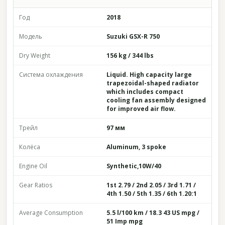
Год
2018
Модель
Suzuki GSX-R 750
Dry Weight
156 kg / 344 lbs
Система охлаждения
Liquid. High capacity large
trapezoidal-shaped radiator
which includes compact
cooling fan assembly designed
for improved air flow.
Трейл
97 мм
Колёса
Aluminum, 3 spoke
Engine Oil
Synthetic,10W/40
Gear Ratios
1st 2.79 / 2nd 2.05 / 3rd 1.71 /
4th 1.50 / 5th 1.35 / 6th 1.20:1
Average Consumption
5.5 l/100 km / 18.3 43 US mpg /
51 Imp mpg