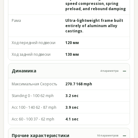
speed compression, spring
preload, and rebound damping
Рама
Ultra-lightweight frame built
entirely of aluminum alloy
castings.
Ход передней подвески
120 мм
Ход задней подвески
130 мм
Динамика
4 параметра
Максимальная Скорость
270.7 168 mph
Standing 0 - 100 62 mph
3.2 sec
Acc 100 - 140 62 - 87 mph
3.9 sec
Acc 60 - 100 37 - 62 mph
4.1 sec
Прочие характеристики
10 параметров