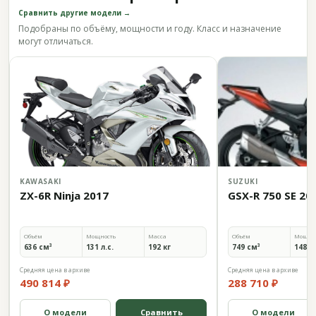
Сравнить другие модели →
Подобраны по объёму, мощности и году. Класс и назначение
могут отличаться.
KAWASAKI
SUZUKI
ZX-6R Ninja 2017
GSX-R 750 SE 20
Объём
Мощность
Масса
Объём
Мощно
636 см³
131 л.с.
192 кг
749 см³
148 л.
Средняя цена в архиве
Средняя цена в архиве
490 814 ₽
288 710 ₽
О модели
Сравнить
О модели