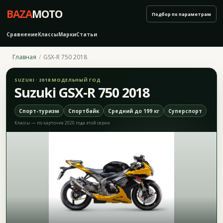
BAZA
MOTO
Подбор по параметрам
Сравнение
Классы
Марки
Статьи
Главная
GSX-R 750 2018
SUZUKI · 2018 МОДЕЛЬНЫЙ ГОД
Suzuki GSX-R 750 2018
Спорт-туризм
Спортбайк
Средний до 199 кг
Суперспорт
Классы — по карточке 2020 года этой серии