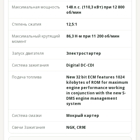
Максимальная мощность
148 л.с. (110,3 кВт) при 12 800
об/мин
Степень сжатия
12,5:1
Максимальный крутящий
86,3 Н·м при 11 200 об/мин
момент
Запуск двигателя
Электростартер
Система зажигания
Digital DC-CDI
Подача топлива
New 32 bit ECM features 1024
kilobytes of ROM for maximum
engine performance working
in conjunction with the new S-
DMS engine management
system
Система смазки
Мокрый картер
Свечи Зажигания
NGK, CR9E