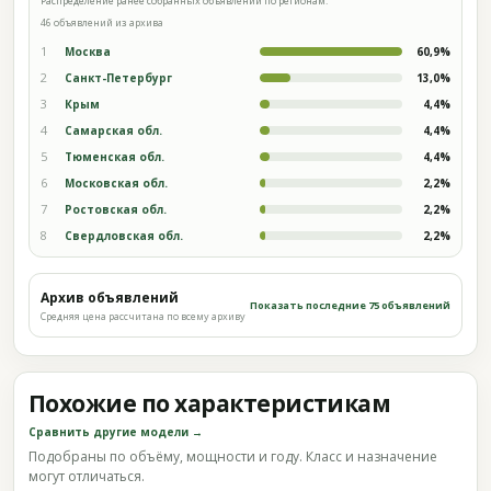
Распределение ранее собранных объявлений по регионам.
46 объявлений из архива
1
Москва
60,9%
2
Санкт-Петербург
13,0%
3
Крым
4,4%
4
Самарская обл.
4,4%
5
Тюменская обл.
4,4%
6
Московская обл.
2,2%
7
Ростовская обл.
2,2%
8
Свердловская обл.
2,2%
Архив объявлений
Показать последние 75 объявлений
Средняя цена рассчитана по всему архиву
Похожие по характеристикам
Сравнить другие модели →
Подобраны по объёму, мощности и году. Класс и назначение
могут отличаться.