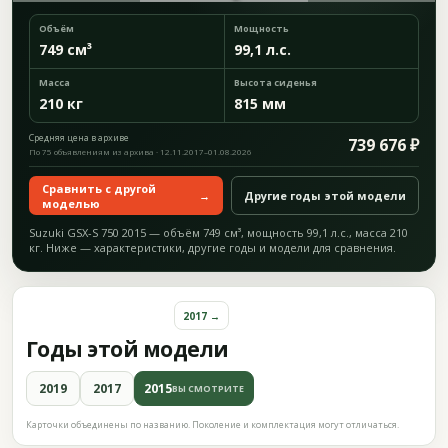
Объём
Мощность
749 см³
99,1 л.с.
Масса
Высота сиденья
210 кг
815 мм
Средняя цена в архиве
739 676 ₽
По 75 объявлениям из архива · 12.11.2017–01.08.2026
Сравнить с другой
→
Другие годы этой модели
моделью
Suzuki GSX-S 750 2015 — объём 749 см³, мощность 99,1 л.с., масса 210
кг. Ниже — характеристики, другие годы и модели для сравнения.
2017 →
Годы этой модели
2019
2017
2015
ВЫ СМОТРИТЕ
Карточки объединены по названию. Поколение и комплектация могут отличаться.