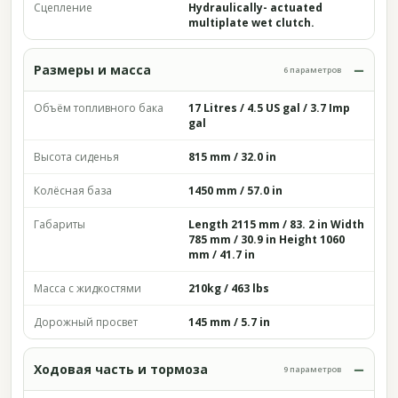
Сцепление
Hydraulically- actuated
multiplate wet clutch.
Размеры и масса
6 параметров
Объём топливного бака
17 Litres / 4.5 US gal / 3.7 Imp
gal
Высота сиденья
815 mm / 32.0 in
Колёсная база
1450 mm / 57.0 in
Габариты
Length 2115 mm / 83. 2 in Width
785 mm / 30.9 in Height 1060
mm / 41.7 in
Масса с жидкостями
210kg / 463 lbs
Дорожный просвет
145 mm / 5.7 in
Ходовая часть и тормоза
9 параметров