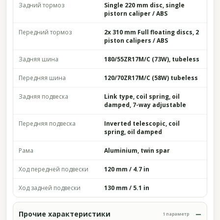
Задний тормоз
Single 220 mm disc, single
pistorn caliper / ABS
Передний тормоз
2x 310 mm Full floating discs, 2
piston calipers / ABS
Задняя шина
180/55ZR17M/C (73W), tubeless
Передняя шина
120/70ZR17M/C (58W) tubeless
Задняя подвеска
Link type, coil spring, oil
damped, 7-way adjustable
Передняя подвеска
Inverted telescopic, coil
spring, oil damped
Рама
Aluminium, twin spar
Ход передней подвески
120 mm / 4.7 in
Ход задней подвески
130 mm / 5.1 in
Прочие характеристики
1 параметр