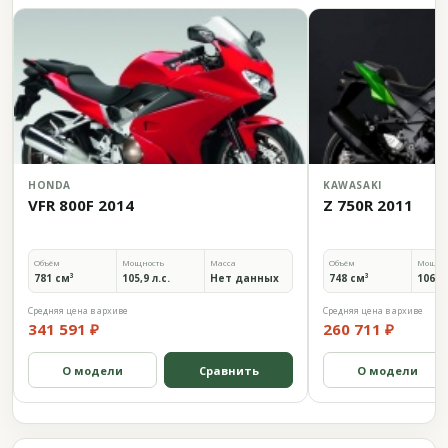
HONDA
KAWASAKI
VFR 800F 2014
Z 750R 2011
Объём
Мощность
Масса
Объём
Мощно
781 см³
105,9 л.с.
Нет данных
748 см³
106 л.
Средняя цена в архиве
Средняя цена в архиве
341 591 ₽
260 711 ₽
О модели
Сравнить
О модели