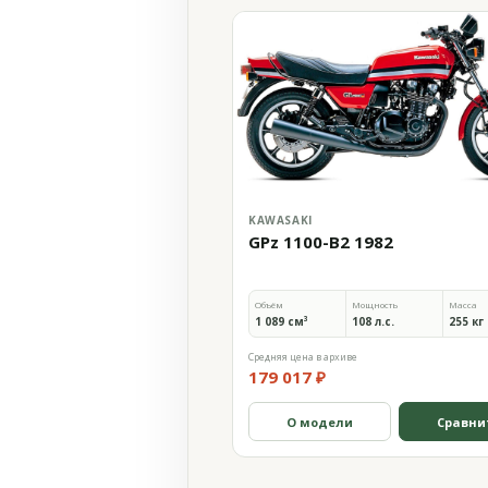
KAWASAKI
GPz 1100-B2 1982
Объём
Мощность
Масса
1 089 см³
108 л.с.
255 кг
Средняя цена в архиве
179 017 ₽
О модели
Сравни