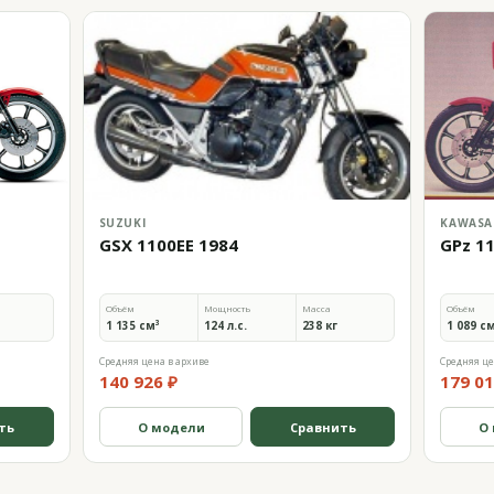
SUZUKI
KAWASA
GSX 1100EE 1984
GPz 1
Объём
Мощность
Масса
Объём
1 135 см³
124 л.с.
238 кг
1 089 с
Средняя цена в архиве
Средняя це
140 926 ₽
179 01
ть
О модели
Сравнить
О