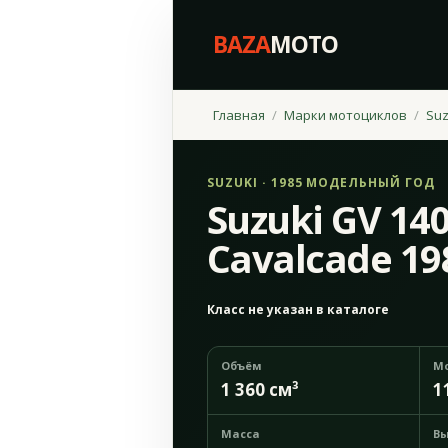
BAZA
MOTO
Главная
Марки мотоциклов
Suz
SUZUKI · 1985 МОДЕЛЬНЫЙ ГОД
Suzuki GV 14
Cavalcade 19
Класс не указан в каталоге
Объём
М
1 360 см³
1
Масса
Вы