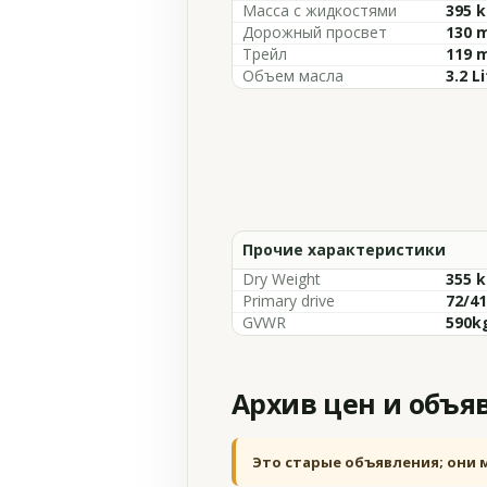
Масса с жидкостями
395 k
Дорожный просвет
130 m
Трейл
119 m
Объем масла
3.2 L
Прочие характеристики
Dry Weight
355 k
Primary drive
72/41
GVWR
590kg
Архив цен и объя
Это старые объявления; они 