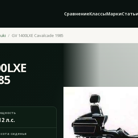
Сравнение
Классы
Марки
Стать
uki
GV 1400LXE Cavalcade 1985
00LXE
85
ощность
12 л.с.
сота сиденья