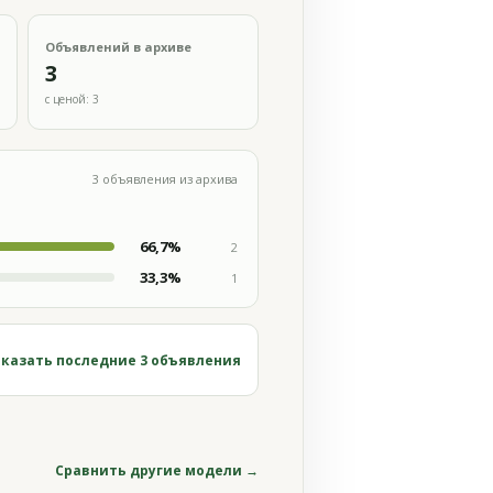
Объявлений в архиве
3
с ценой: 3
3 объявления из архива
66,7%
2
33,3%
1
казать последние 3 объявления
Сравнить другие модели →