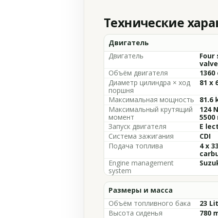
Технические хар
Двигатель
Двигатель
Four 
valve
Объём двигателя
1360 
Диаметр цилиндра × ход
81 x
поршня
Максимальная мощность
81.6 
Максимальный крутящий
124 N
момент
5500
Запуск двигателя
E lec
Система зажигания
CDI
Подача топлива
4 x 
carb
Engine management
Suzuk
system
Размеры и масса
Объём топливного бака
23 Li
Высота сиденья
780 m