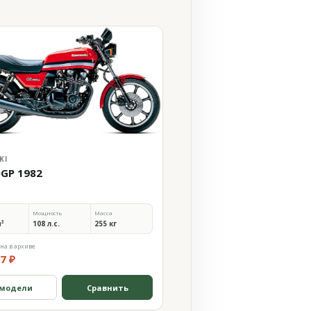
KI
0GP 1982
Мощность
Масса
м³
108 л.с.
255 кг
на в архиве
7 ₽
 модели
Сравнить