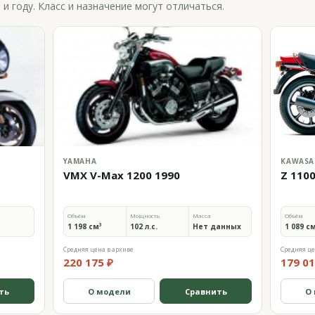
 году. Класс и назначение могут отличаться.
YAMAHA
KAWASA
VMX V-Max 1200 1990
Z 110
Объём
Мощность
Масса
Объём
1 198 см³
102 л.с.
Нет данных
1 089 с
Средняя цена в архиве
Средняя це
220 175 ₽
179 01
ть
О модели
Сравнить
О