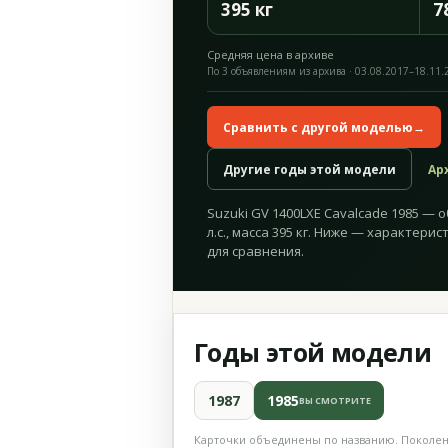
395 кг
7
Средняя цена в архиве
По 3 объявлениям из архива · 03.08.2017–18.11.
Сравнить с другой моделью
→
Другие годы этой модели
Ар
Suzuki GV 1400LXE Cavalcade 1985 — о
л.с., масса 395 кг. Ниже — характери
для сравнения.
Годы этой модели
1987
1985
ВЫ СМОТРИТЕ
Карточки объединены по названию. Поколени