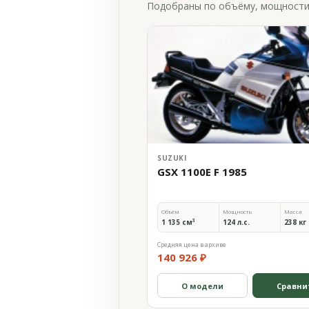
Подобраны по объёму, мощности и
SUZUKI
GSX 1100E F 1985
Объём
Мощность
Масса
1 135 см³
124 л.с.
238 кг
Средняя цена в архиве
140 926 ₽
О модели
Сравни