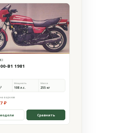
KI
100-B1 1981
Мощность
Масса
м³
108 л.с.
255 кг
на в архиве
7 ₽
 модели
Сравнить