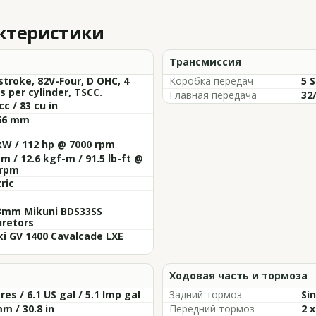
актеристики
Трансмиссия
stroke, 82V-Four, D OHC, 4
Коробка передач
5 
s per cylinder, TSCC.
Главная передача
32/
cc / 83 cu in
 66 mm
kW / 112 hp @ 7000 rpm
m / 12.6 kgf-m / 91.5 lb-ft @
 rpm
tric
33mm Mikuni BDS33SS
uretors
i GV 1400 Cavalcade LXE
Ходовая часть и тормоза
tres / 6.1 US gal / 5.1 Imp gal
Задний тормоз
Sin
m / 30.8 in
Передний тормоз
2 