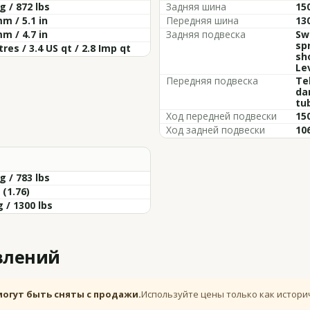
g / 872 lbs
Задняя шина
15
m / 5.1 in
Передняя шина
13
m / 4.7 in
Задняя подвеска
Sw
spr
itres / 3.4 US qt / 2.8 Imp qt
sh
Le
Передняя подвеска
Tel
da
tu
Ход передней подвески
150
Ход задней подвески
106
g / 783 lbs
 (1.76)
 / 1300 lbs
влений
могут быть сняты с продажи.
Используйте цены только как истори