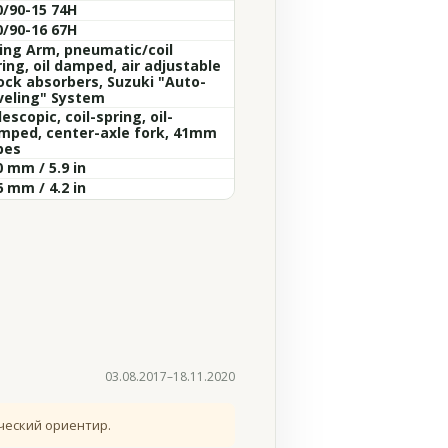
0/90-15 74H
0/90-16 67H
ing Arm, pneumatic/coil
ing, oil damped, air adjustable
ock absorbers, Suzuki "Auto-
veling" System
escopic, coil-spring, oil-
mped, center-axle fork, 41mm
bes
 mm / 5.9 in
 mm / 4.2 in
03.08.2017–18.11.2020
ческий ориентир.