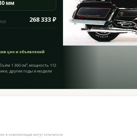
80 мм
268 333 ₽
2020
хив цен и объявлений
бъём 1 360 см³, мощность 112
стики, другие годы и модели
е и комплектация могут отличаться.