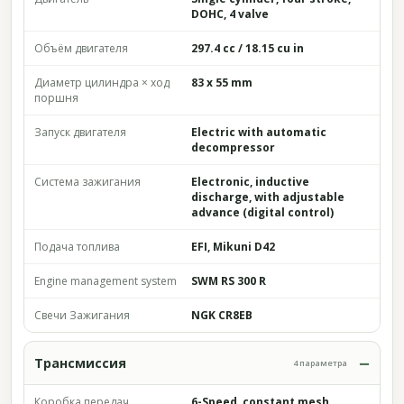
DOHC, 4 valve
Объём двигателя
297.4 cc / 18.15 cu in
Диаметр цилиндра × ход
83 x 55 mm
поршня
Запуск двигателя
Electric with automatic
decompressor
Система зажигания
Electronic, inductive
discharge, with adjustable
advance (digital control)
Подача топлива
EFI, Mikuni D42
Engine management system
SWM RS 300 R
Свечи Зажигания
NGK CR8EB
Трансмиссия
4 параметра
Коробка передач
6-Speed, constant mesh