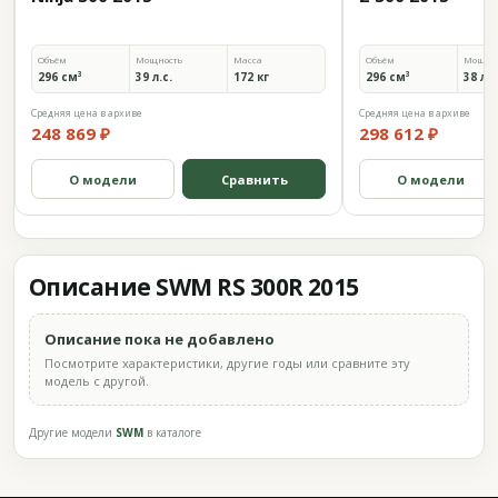
Объём
Мощность
Масса
Объём
Мощно
296 см³
39 л.с.
172 кг
296 см³
38 л.с
Средняя цена в архиве
Средняя цена в архиве
248 869 ₽
298 612 ₽
О модели
Сравнить
О модели
Описание SWM RS 300R 2015
Описание пока не добавлено
Посмотрите характеристики, другие годы или сравните эту
модель с другой.
Другие модели
SWM
в каталоге