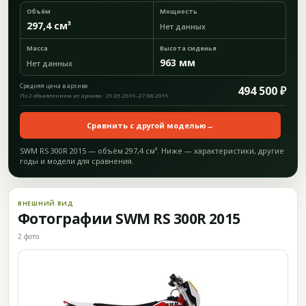
Объём
Мощность
297,4 см³
Нет данных
Масса
Высота сиденья
963 мм
Нет данных
Средняя цена в архиве
494 500 ₽
По 2 объявлениям из архива · 29.05.2019–27.08.2019
Сравнить с другой моделью
→
SWM RS 300R 2015 — объём 297,4 см³. Ниже — характеристики, другие
годы и модели для сравнения.
ВНЕШНИЙ ВИД
Фотографии SWM RS 300R 2015
2 фото