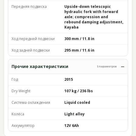
Передняя подвеска
Upside-down telescopic
hydraulic fork with forward
axle; compression and
rebound damping adjustment,
Kayaba
Ход передней подвески
300 mm / 11.8 in
Ход задней подвески
295 mm / 11.6 in
Прочие характеристики
5 параметров
Год
2015
Dry Weight
107 kg / 236 lbs
Система охлаждения
Liquid cooled
Колёса
Light alloy
Аккумулятор
12V 6Ah