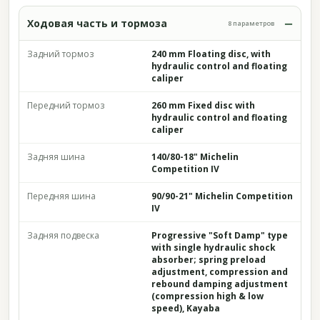
Ходовая часть и тормоза
8 параметров
Задний тормоз
240 mm Floating disc, with
hydraulic control and floating
caliper
Передний тормоз
260 mm Fixed disc with
hydraulic control and floating
caliper
Задняя шина
140/80-18" Michelin
Competition IV
Передняя шина
90/90-21" Michelin Competition
IV
Задняя подвеска
Progressive "Soft Damp" type
with single hydraulic shock
absorber; spring preload
adjustment, compression and
rebound damping adjustment
(compression high & low
speed), Kayaba