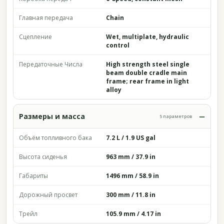
Главная передача
Chain
Сцепление
Wet, multiplate, hydraulic
control
Передаточные Числа
High strength steel single
beam double cradle main
frame; rear frame in light
alloy
Размеры и масса
5 параметров
Объём топливного бака
7.2 L / 1.9 US gal
Высота сиденья
963 mm / 37.9 in
Габариты
1496 mm / 58.9 in
Дорожный просвет
300 mm / 11.8 in
Трейл
105.9 mm / 4.17 in