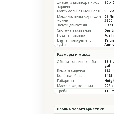
Диаметр цилиндра × ход
90 x
поршня
Максимальная мощность
50 kW
Максимальный крутящий
69 Nm
момент
5800
Запуск двигателя
Elect
Система зажигания
Digit
Подача топлива
Fuel 
Engine management
Trium
system
Anniv
Размеры и масса
Объём топливного бака
16.6 
gal
Высота сиденья
775 m
Колёсная база
1493 
Габариты
Heigh
Масса с жидкостями
226 k
Трейл
110 m
Прочие характеристики