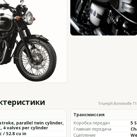
актеристики
Triumph Bonneville T1
Трансмиссия
stroke, parallel twin cylinder,
Коробка передач
5 
 4 valves per cylinder
Главная передача
Cha
c / 52.8 cu in
Сцепление
We