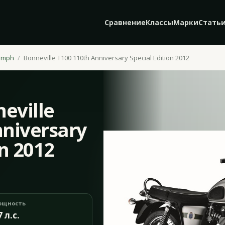
Сравнение
Классы
Марки
Стать
umph
Bonneville T100 110th Anniversary Special Edition 2012
eville
nniversary
on 2012
ощность
7 л.с.