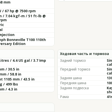
 68 mm
 / 67 hp @ 7500 rpm
 / 7.04 kgf-m / 51 ft-lb @
 rpm
ric
al
injection
ph Bonneville T100 110th
ersary Edition
Ходовая часть и тормоза
Litres / 4.4 US gal / 3.7 Imp
Задний тормоз
Si
cal
m / 30.5 in
Передний тормоз
Si
cal
mm / 58.8 in
Задняя шина
13
t 1105 mm / 43.5 in
Передняя шина
10
g / 499 lbs
Задняя подвеска
Ka
m / 4.3 in
sh
Рама
41