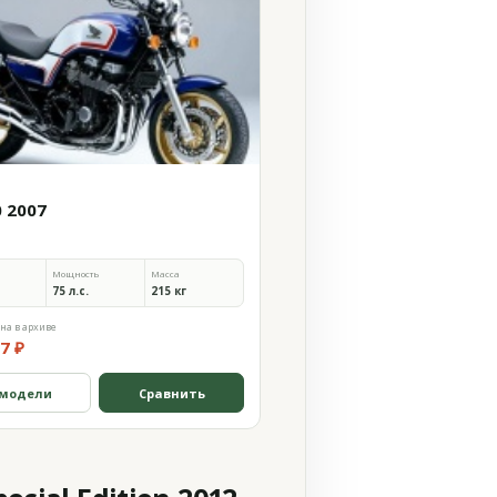
0 2007
Мощность
Масса
75 л.с.
215 кг
на в архиве
7 ₽
 модели
Сравнить