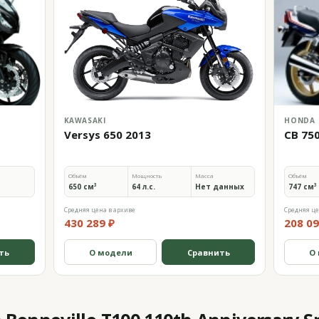
KAWASAKI
HONDA
Versys 650 2013
CB 75
Объём
Мощность
Масса
Объём
650 см³
64 л.с.
Нет данных
747 см³
Средняя цена в архиве
Средняя це
430 289 ₽
208 09
ть
О модели
Сравнить
О