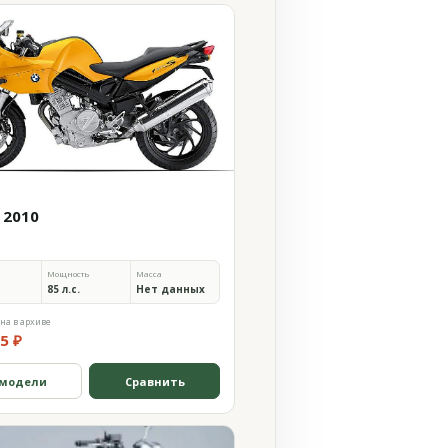
 2010
Мощность
Масса
85 л.с.
Нет данных
на в архиве
5 ₽
 модели
Сравнить