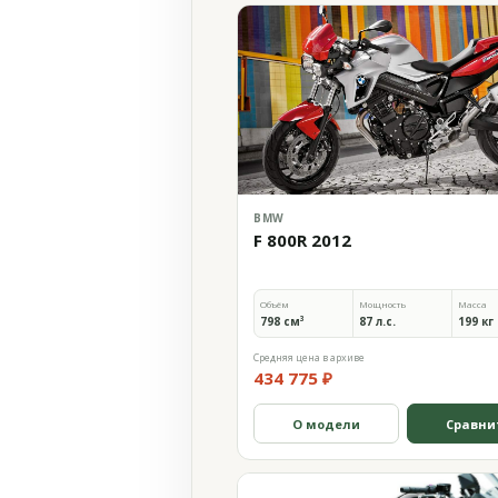
BMW
F 800R 2012
Объём
Мощность
Масса
798 см³
87 л.с.
199 кг
Средняя цена в архиве
434 775 ₽
О модели
Сравни