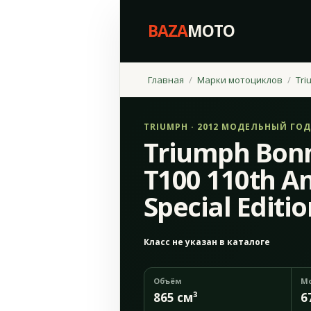
BAZA
MOTO
Главная
Марки мотоциклов
Tri
TRIUMPH · 2012 МОДЕЛЬНЫЙ ГОД
Triumph Bonn
T100 110th A
Special Editi
Класс не указан в каталоге
Объём
М
865 см³
6