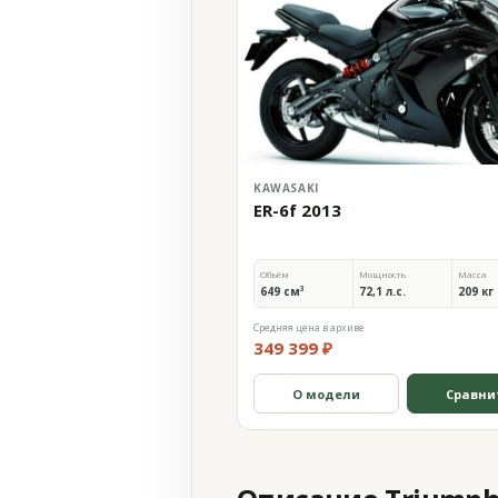
KAWASAKI
ER-6f 2013
Объём
Мощность
Масса
649 см³
72,1 л.с.
209 кг
Средняя цена в архиве
349 399 ₽
О модели
Сравни