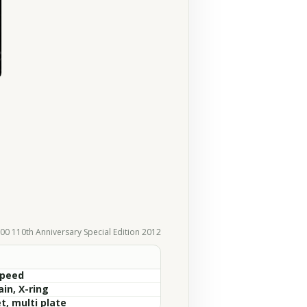
00 110th Anniversary Special Edition 2012
Speed
in, X-ring
t, multi plate