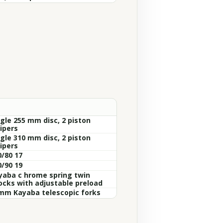
ngle 255 mm disc, 2 piston
ipers
ngle 310 mm disc, 2 piston
ipers
0/80 17
0/90 19
yaba c hrome spring twin
ocks with adjustable preload
mm Kayaba telescopic forks