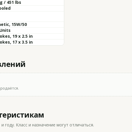
g / 451 lbs
ooled
etic, 15W/50
Units
okes, 19 x 2.5 in
okes, 17 x 3.5 in
влений
продаётся.
ктеристикам
 году. Класс и назначение могут отличаться.