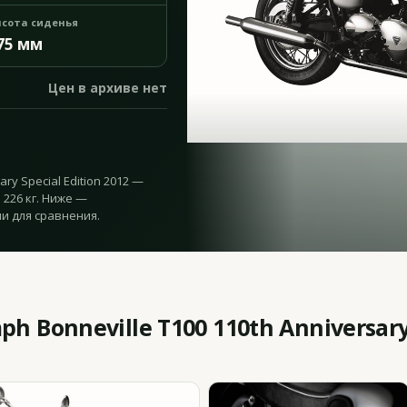
сота сиденья
75 мм
Цен в архиве нет
ary Special Edition 2012 —
а 226 кг. Ниже —
и для сравнения.
 Bonneville T100 110th Anniversary 