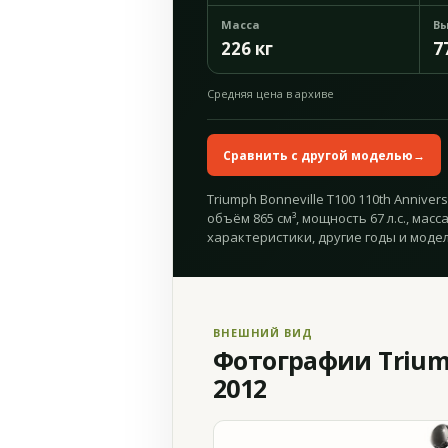
Масса
Вы
226 кг
7
Средняя цена в архиве
Сравнить с другой моделью
→
Triumph Bonneville T100 110th Annivers
объём 865 см³, мощность 67 л.с., масс
характеристики, другие годы и модел
ВНЕШНИЙ ВИД
Фотографии Triumph
2012