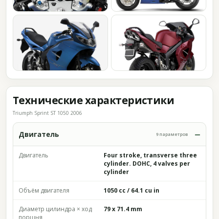
Технические характеристики
Triumph Sprint ST 1050 2006
Двигатель
9 параметров
Двигатель
Four stroke, transverse three
cylinder. DOHC, 4 valves per
cylinder
Объём двигателя
1050 cc / 64.1 cu in
Диаметр цилиндра × ход
79 x 71.4 mm
поршня