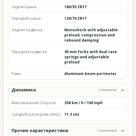
Задняя шина
180/55 ZR17
Передняя шина
120/70 ZR17
Задняя подвеска
Monoshock with adjustable
preload, compression and
rebound damping
Передняя подвеска
45 mm Forks with dual rate
springs and adjustable
preload
Рама
Aluminum beam perimeter
Динамика
2 параметра
Максимальная Скорость
258 km / h / 160 mph
Средний расход (км./литр.)
11.3 sec
Прочие характеристики
7 параметров