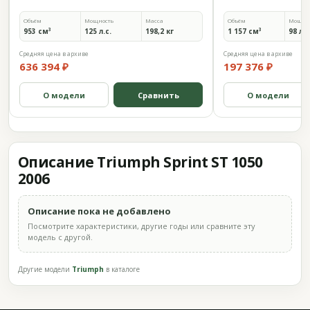
Объём
Мощность
Масса
Объём
Мощно
953 см³
125 л.с.
198,2 кг
1 157 см³
98 л.с
Средняя цена в архиве
Средняя цена в архиве
636 394 ₽
197 376 ₽
О модели
Сравнить
О модели
Описание Triumph Sprint ST 1050
2006
Описание пока не добавлено
Посмотрите характеристики, другие годы или сравните эту
модель с другой.
Другие модели
Triumph
в каталоге