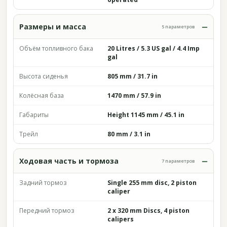
Размеры и масса
5 параметров
Объём топливного бака
20 Litres / 5.3 US gal / 4.4 Imp
gal
Высота сиденья
805 mm / 31.7 in
Колёсная база
1470 mm / 57.9 in
Габариты
Height 1145 mm / 45.1 in
Трейл
80 mm / 3.1 in
Ходовая часть и тормоза
7 параметров
Задний тормоз
Single 255 mm disc, 2 piston
caliper
Передний тормоз
2 x 320 mm Discs, 4 piston
calipers