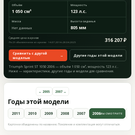
Объём
Мощность
1 050 см³
123 л.с.
Масса
Высота сиденья
805 мм
Нет данных
Средняя цена в архиве
316 207 ₽
По 29 объявлениям из архива · 14.07.2014–28.04.2025
Сравнить с другой
→
Другие годы этой модели
моделью
Triumph Sprint ST 1050 2006 — объём 1 050 см³, мощность 123 л.с..
Ниже — характеристики, другие годы и модели для сравнения.
← 2005
2007 →
Годы этой модели
2011
2010
2009
2008
2007
2006
20
ВЫ СМОТРИТЕ
Карточки объединены по названию. Поколение и комплектация могут отличаться.