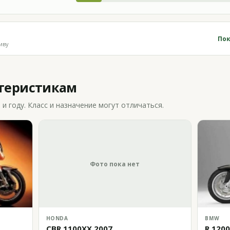
Пок
иву
ктеристикам
 году. Класс и назначение могут отличаться.
Фото пока нет
HONDA
BMW
CBR 1100XX 2007
R 120