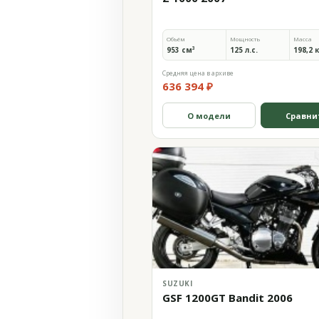
Объём
Мощность
Масса
953 см³
125 л.с.
198,2 
Средняя цена в архиве
636 394 ₽
О модели
Сравни
SUZUKI
GSF 1200GT Bandit 2006