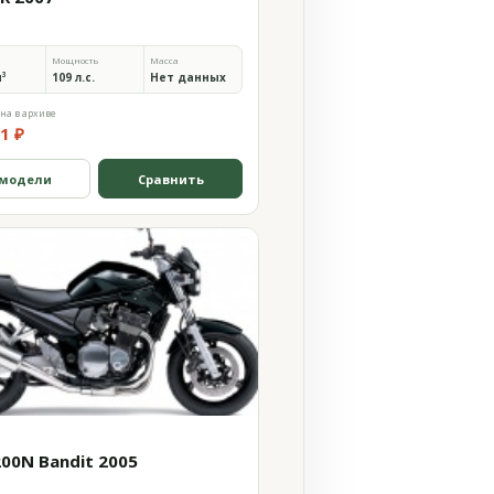
Мощность
Масса
м³
109 л.с.
Нет данных
на в архиве
1 ₽
 модели
Сравнить
200N Bandit 2005