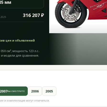
05 мм
316 207 ₽
.2025
хив цен и объявлений
050 см³, мощность 123 л.с..
 и модели для сравнения.
2007
2006
2005
ВЫ СМОТРИТЕ
е и комплектация могут отличаться.