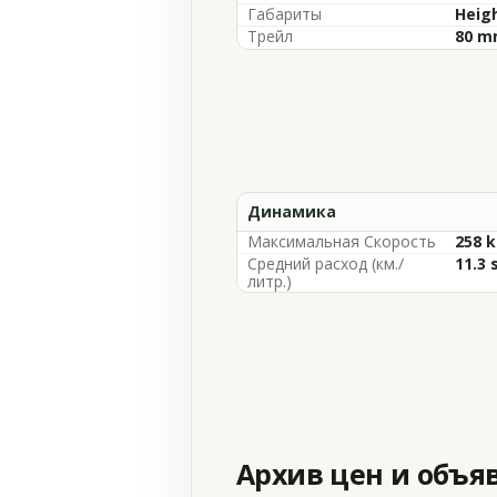
Габариты
Heigh
Трейл
80 mm
Динамика
Максимальная Скорость
258 k
Средний расход (км./
11.3 
литр.)
Архив цен и объя