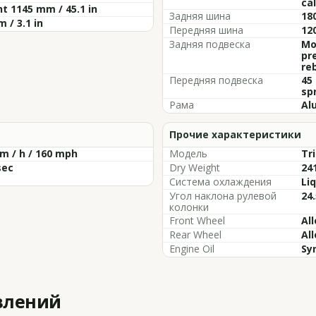
cal
t 1145 mm / 45.1 in
Задняя шина
18
 / 3.1 in
Передняя шина
12
Задняя подвеска
Mo
pr
re
Передняя подвеска
45
sp
Рама
Al
Прочие характеристики
m / h / 160 mph
Модель
Tr
sec
Dry Weight
241
Система охлаждения
Li
Угол наклона рулевой
24.
колонки
Front Wheel
All
Rear Wheel
All
Engine Oil
Sy
влений