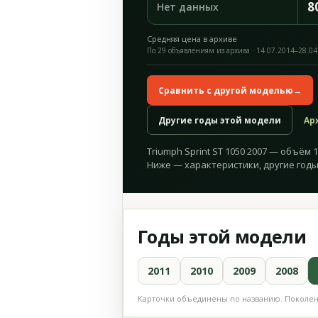
8
Нет данных
Средняя цена в архиве
По 29 объявлениям из архива · 14.07.2014–28.04
Сравнить с другой моделью
→
Другие годы этой модели
Ар
Triumph Sprint ST 1050 2007 — объём 1 
Ниже — характеристики, другие годы
Годы этой модели
2011
2010
2009
2008
Карточки объединены по названию. Поколени