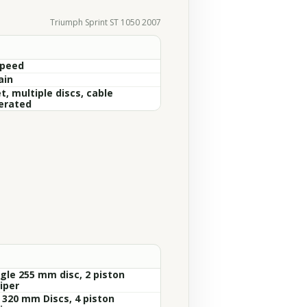
Triumph Sprint ST 1050 2007
Speed
ain
, multiple discs, cable
erated
ngle 255 mm disc, 2 piston
iper
x 320 mm Discs, 4 piston