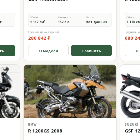
Объём
Мощность
Масса
Объём
кг
1 137 см³
152 л.с.
Нет данных
1 170 с
Средняя цена в архиве
Средняя це
280 842 ₽
680 24
ть
О модели
Сравнить
О
BMW
SUZUKI
R 1200GS 2008
GSF 1