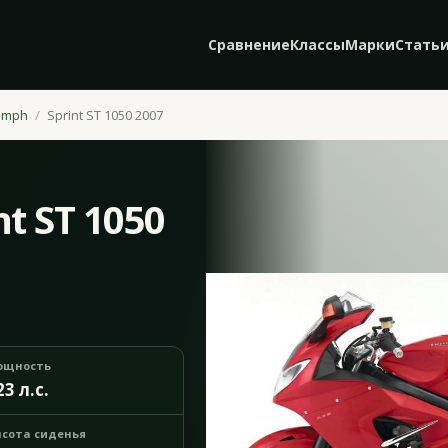
Сравнение
Классы
Марки
Стать
umph
Sprint ST 1050 2007
t ST 1050
ощность
23 л.с.
сота сиденья