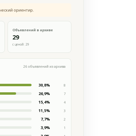
ческий ориентир.
Объявлений в архиве
29
с ценой: 29
26 объявлений из архива
30,8%
8
26,9%
7
15,4%
4
11,5%
3
7,7%
2
3,9%
1