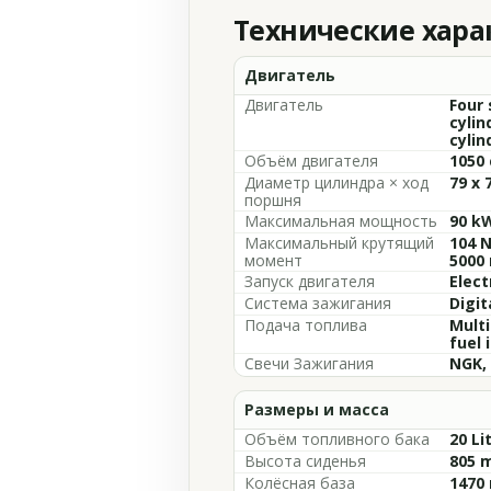
Технические хар
Двигатель
Двигатель
Four 
cylin
cylin
Объём двигателя
1050 
Диаметр цилиндра × ход
79 x 
поршня
Максимальная мощность
90 k
Максимальный крутящий
104 N
момент
5000
Запуск двигателя
Elect
Система зажигания
Digit
Подача топлива
Multi
fuel 
Свечи Зажигания
NGK,
Размеры и масса
Объём топливного бака
20 Li
Высота сиденья
805 m
Колёсная база
1470 