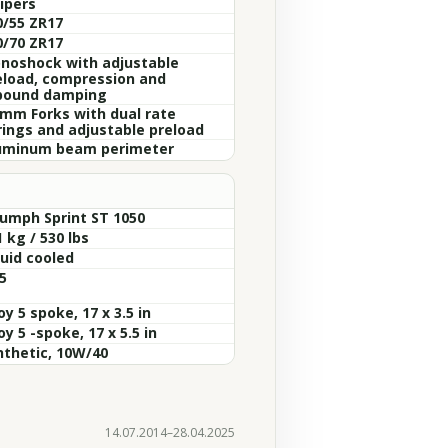
ipers
0/55 ZR17
0/70 ZR17
noshock with adjustable
eload, compression and
bound damping
 mm Forks with dual rate
rings and adjustable preload
uminum beam perimeter
iumph Sprint ST 1050
 kg / 530 lbs
quid cooled
5
oy 5 spoke, 17 x 3.5 in
oy 5 -spoke, 17 x 5.5 in
nthetic, 10W/40
14.07.2014–28.04.2025