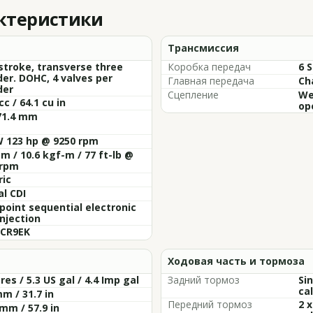
актеристики
Трансмиссия
stroke, transverse three
Коробка передач
6 
der. DOHC, 4 valves per
Главная передача
Ch
der
Сцепление
Wet
cc / 64.1 cu in
op
71.4 mm
W 123 hp @ 9250 rpm
m / 10.6 kgf-m / 77 ft-lb @
 rpm
ric
al CDI
point sequential electronic
injection
 CR9EK
Ходовая часть и тормоза
tres / 5.3 US gal / 4.4 Imp gal
Задний тормоз
Si
cal
m / 31.7 in
Передний тормоз
2 
mm / 57.9 in