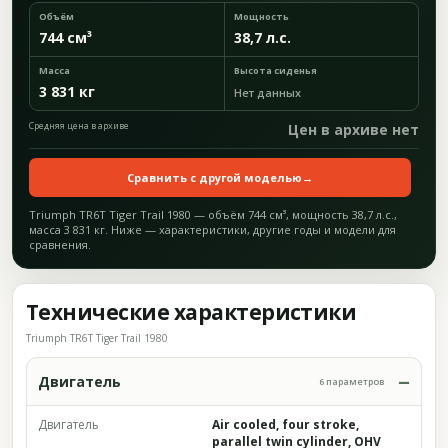
Объём
Мощность
744 см³
38,7 л.с.
Масса
Высота сиденья
3 831 кг
Нет данных
Средняя цена в архиве
Цен в архиве нет
Сравнить с другой моделью
→
Triumph TR6T Tiger Trail 1980 — объём 744 см³, мощность 38,7 л.с.,
масса 3 831 кг. Ниже — характеристики, другие годы и модели для
сравнения.
Технические характеристики
Triumph TR6T Tiger Trail 1980
Двигатель
6 параметров
Двигатель
Air cooled, four stroke,
parallel twin cylinder, OHV