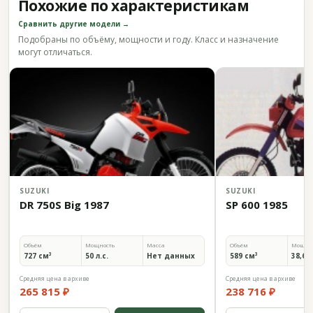
Похожие по характеристикам
Сравнить другие модели →
Подобраны по объёму, мощности и году. Класс и назначение
могут отличаться.
SUZUKI
SUZUKI
DR 750S Big 1987
SP 600 1985
Объём
Мощность
Масса
Объём
Мощно
727 см³
50 л.с.
Нет данных
589 см³
38,6 л
Средняя цена в архиве
Средняя цена в архиве
265 815 ₽
238 716 ₽