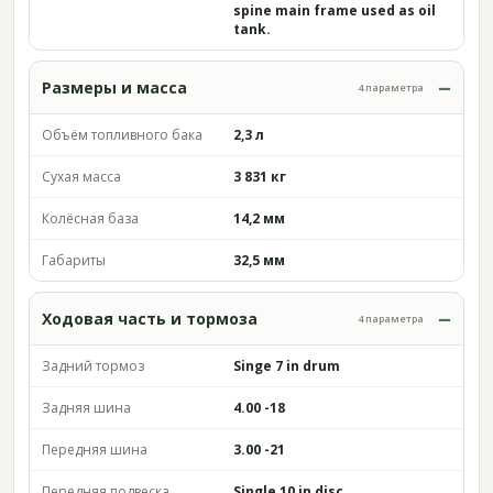
spine main frame used as oil
tank.
Размеры и масса
4 параметра
Объём топливного бака
2,3 л
Сухая масса
3 831 кг
Колёсная база
14,2 мм
Габариты
32,5 мм
Ходовая часть и тормоза
4 параметра
Задний тормоз
Singe 7 in drum
Задняя шина
4.00 -18
Передняя шина
3.00 -21
Передняя подвеска
Single 10 in disc