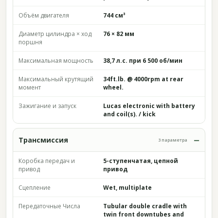
Объём двигателя
744 см³
Диаметр цилиндра × ход
76 × 82 мм
поршня
Максимальная мощность
38,7 л.с. при 6 500 об/мин
Максимальный крутящий
34ft.lb. @ 4000rpm at rear
момент
wheel.
Зажигание и запуск
Lucas electronic with battery
and coil(s). / kick
Трансмиссия
3 параметра
Коробка передач и
5-ступенчатая, цепной
привод
привод
Сцепление
Wet, multiplate
Передаточные Числа
Tubular double cradle with
twin front downtubes and