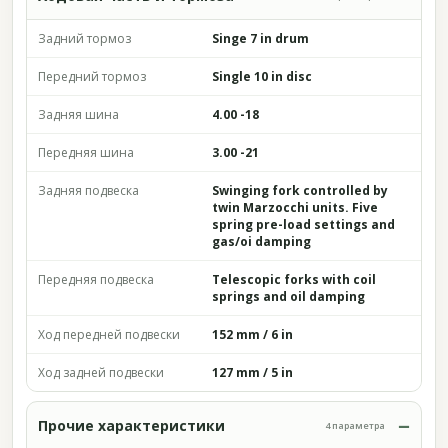
Задний тормоз
Singe 7 in drum
Передний тормоз
Single 10 in disc
Задняя шина
4.00 -18
Передняя шина
3.00 -21
Задняя подвеска
Swinging fork controlled by
twin Marzocchi units. Five
spring pre-load settings and
gas/oi damping
Передняя подвеска
Telescopic forks with coil
springs and oil damping
Ход передней подвески
152 mm / 6 in
Ход задней подвески
127 mm / 5 in
Прочие характеристики
4 параметра