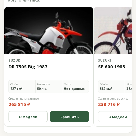
могут отличаться.
SUZUKI
SUZUKI
DR 750S Big 1987
SP 600 1985
Объём
Мощность
Масса
Объём
Мощно
727 см³
50 л.с.
Нет данных
589 см³
38,6 л
Средняя цена в архиве
Средняя цена в архиве
265 815 ₽
238 716 ₽
О модели
Сравнить
О модели