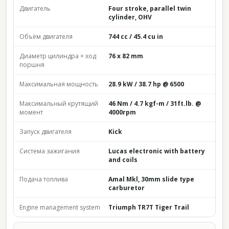
Двигатель
Four stroke, parallel twin
cylinder, OHV
Объём двигателя
744 cc / 45.4 cu in
Диаметр цилиндра × ход
76 x 82 mm
поршня
Максимальная мощность
28.9 kW / 38.7 hp @ 6500
Максимальный крутящий
46 Nm / 4.7 kgf-m / 31ft.lb. @
момент
4000rpm
Запуск двигателя
Kick
Система зажигания
Lucas electronic with battery
and coils
Подача топлива
Amal Mkl, 30mm slide type
carburetor
Engine management system
Triumph TR7T Tiger Trail