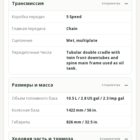
Трансмиссия
4 параметра
Коробка передач
5 Speed
Главная передача
Chain
Сцепление
Wet, multiplate
Передаточные Числа
Tubular double cradle with
twin front downtubes and
spine main frame used as oil
tank.
Размеры и масса
3 параметра
Объём топливного бака
10.5 L / 2.8 US gal / 2.3 Imp gal
Колёсная база
1422 mm / 56 in.
Габариты
826 mm / 32.5 in.
Ходовая часть и тормоза
8 параметров