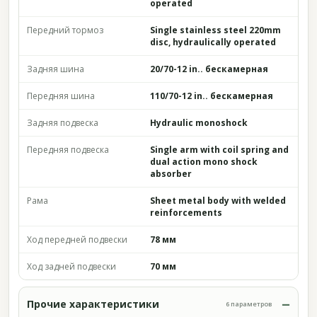
operated
Передний тормоз
Single stainless steel 220mm
disc, hydraulically operated
Задняя шина
20/70-12 in.. бескамерная
Передняя шина
110/70-12 in.. бескамерная
Задняя подвеска
Hydraulic monoshock
Передняя подвеска
Single arm with coil spring and
dual action mono shock
absorber
Рама
Sheet metal body with welded
reinforcements
Ход передней подвески
78 мм
Ход задней подвески
70 мм
Прочие характеристики
6 параметров