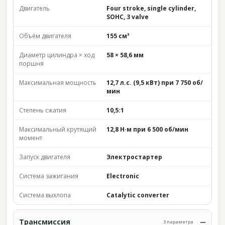
Двигатель
Four stroke, single cylinder,
SOHC, 3 valve
Объём двигателя
155 см³
Диаметр цилиндра × ход
58 × 58,6 мм
поршня
Максимальная мощность
12,7 л.с. (9,5 кВт) при 7 750 об/
мин
Степень сжатия
10,5:1
Максимальный крутящий
12,8 Н·м при 6 500 об/мин
момент
Запуск двигателя
Электростартер
Система зажигания
Electronic
Система выхлопа
Catalytic converter
Трансмиссия
3 параметра