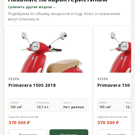
Сравнить другие модели →
Подобраны по объёму, мощности и году. Класс и назначение
могут отличаться.
VESPA
VESPA
Primavera 150S 2018
Primavera 150 2
Объём
Мощность
Масса
Объём
Мощно
155 см³
12,7 л.с.
Нет данных
155 см³
12,7 л
Средняя цена в архиве
Средняя цена в архиве
370 500 ₽
370 500 ₽
О модели
Сравнить
О модели