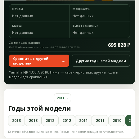
Объём
Мощность
Нет данных
Нет данных
Масса
Высота сиденья
Нет данных
Нет данных
Средняя цена в архиве
695 828 ₽
По 322 объявлениям из архива · 07.07.2014–02.08.2026
Сравнить с другой
→
Другие годы этой модели
моделью
Yamaha FJR 1300 A 2010. Ниже — характеристики, другие годы и
модели для сравнения.
2011 →
Годы этой модели
2013
2013
2012
2012
2011
2011
2010
2010
Карточки объединены по названию. Поколение и комплектация могут отличаться.