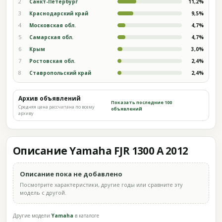
2
Санкт-Петербург
11,2%
3
Краснодарский край
9,5%
4
Московская обл.
4,7%
5
Самарская обл.
4,7%
6
Крым
3,0%
7
Ростовская обл.
2,4%
8
Ставропольский край
2,4%
Архив объявлений
Показать последние 100
Средняя цена рассчитана по всему
объявлений
архиву
Описание Yamaha FJR 1300 A 2012
Описание пока не добавлено
Посмотрите характеристики, другие годы или сравните эту
модель с другой.
Другие модели
Yamaha
в каталоге