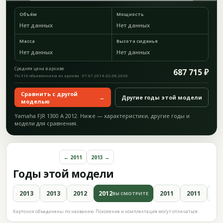
Объём
Мощность
Нет данных
Нет данных
Масса
Высота сиденья
Нет данных
Нет данных
Средняя цена в архиве
687 715 ₽
По 310 объявлениям из архива · 07.07.2014–02.08.2026
Сравнить с другой
→
Другие годы этой модели
моделью
Yamaha FJR 1300 A 2012. Ниже — характеристики, другие годы и
модели для сравнения.
← 2011
2013 →
Годы этой модели
2013
2013
2012
2012
2011
2011
20
ВЫ СМОТРИТЕ
Карточки объединены по названию. Поколение и комплектация могут отличаться.