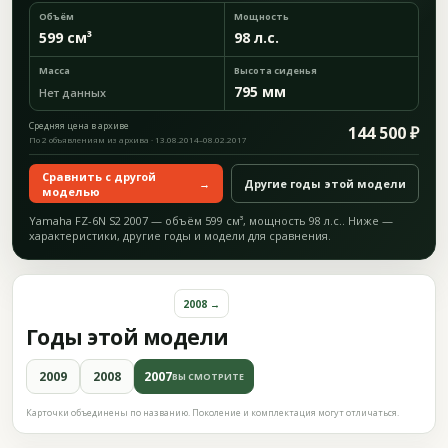
Объём
Мощность
599 см³
98 л.с.
Масса
Высота сиденья
795 мм
Нет данных
Средняя цена в архиве
144 500 ₽
По 2 объявлениям из архива · 13.08.2014–08.02.2017
Сравнить с другой
→
Другие годы этой модели
моделью
Yamaha FZ-6N S2 2007 — объём 599 см³, мощность 98 л.с.. Ниже —
характеристики, другие годы и модели для сравнения.
2008 →
Годы этой модели
2009
2008
2007
ВЫ СМОТРИТЕ
Карточки объединены по названию. Поколение и комплектация могут отличаться.