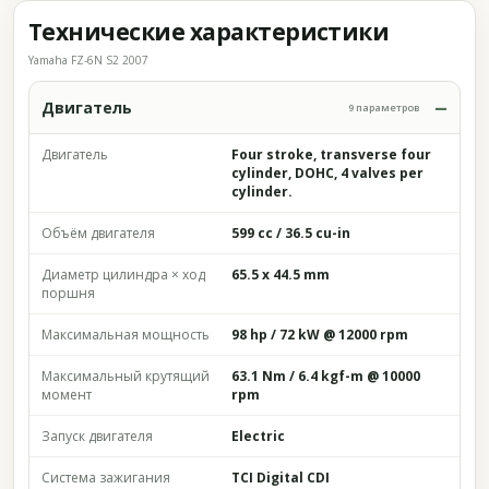
Технические характеристики
Yamaha FZ-6N S2 2007
Двигатель
9 параметров
Двигатель
Four stroke, transverse four
cylinder, DOHC, 4 valves per
cylinder.
Объём двигателя
599 cc / 36.5 cu-in
Диаметр цилиндра × ход
65.5 x 44.5 mm
поршня
Максимальная мощность
98 hp / 72 kW @ 12000 rpm
Максимальный крутящий
63.1 Nm / 6.4 kgf-m @ 10000
момент
rpm
Запуск двигателя
Electric
Система зажигания
TCI Digital CDI