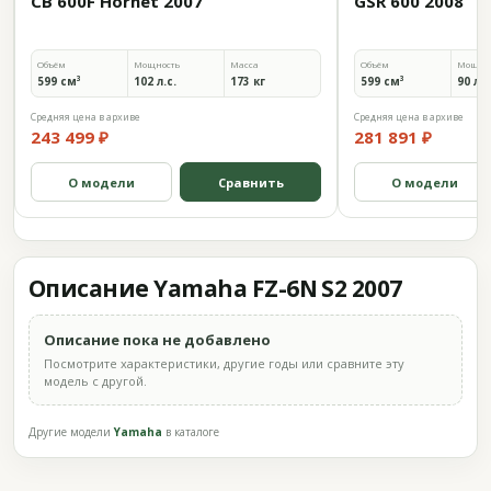
CB 600F Hornet 2007
GSR 600 2008
Объём
Мощность
Масса
Объём
Мощно
599 см³
102 л.с.
173 кг
599 см³
90 л.с
Средняя цена в архиве
Средняя цена в архиве
243 499 ₽
281 891 ₽
О модели
Сравнить
О модели
Описание Yamaha FZ-6N S2 2007
Описание пока не добавлено
Посмотрите характеристики, другие годы или сравните эту
модель с другой.
Другие модели
Yamaha
в каталоге