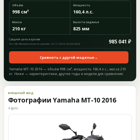
Объём
Мощность
998 см³
160,4 л.с.
Масса
Высота сиденья
210 кг
825 мм
Средняя цена в архиве
985 041 ₽
По 148 объявлениям из архива · 07.11.2016–02.08.2026
Сравнить с другой моделью
→
Yamaha MT-10 2016 — объём 998 см³, мощность 160,4 л.с., масса 210
кг. Ниже — характеристики, другие годы и модели для сравнения.
ВНЕШНИЙ ВИД
Фотографии Yamaha MT-10 2016
4 фото