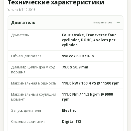
Технические характеристики
Yamaha MT-10 2016
Двигатель
8 параметров
Двигатель
Four stroke, Transverse four
cyclinder, DOHC, 4 valves per
cylinder.
Объём двигателя
998 cc / 60.9 cu-in
Диаметр цилиндра × ход
79.0 x 50.9 mm
поршня
Максимальная мощность
118.0 kW / 160.4 PS @ 11500 rpm
Максимальный крутящий
111.0 Nm / 11.3 kg-m @ 9000
момент
rpm
Запуск двигателя
Electric
Система зажигания
Digital TCI