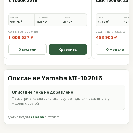
S 1000R 2016
CBR 1000RR 201
Объём
Мощность
Масса
Объём
Мощно
999 см³
160 л.с.
207 кг
998 см³
178 л.
Средняя цена в архиве
Средняя цена в архиве
1 008 037 ₽
463 905 ₽
О модели
Сравнить
О модели
Описание Yamaha MT-10 2016
Описание пока не добавлено
Посмотрите характеристики, другие годы или сравните эту
модель с другой.
Другие модели
Yamaha
в каталоге