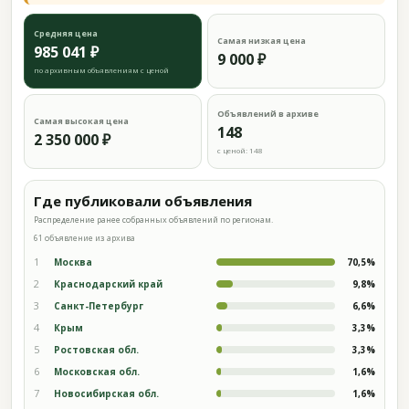
Средняя цена
Самая низкая цена
985 041 ₽
9 000 ₽
по архивным объявлениям с ценой
Объявлений в архиве
Самая высокая цена
148
2 350 000 ₽
с ценой: 148
Где публиковали объявления
Распределение ранее собранных объявлений по регионам.
61 объявление из архива
1
Москва
70,5%
2
Краснодарский край
9,8%
3
Санкт-Петербург
6,6%
4
Крым
3,3%
5
Ростовская обл.
3,3%
6
Московская обл.
1,6%
7
Новосибирская обл.
1,6%