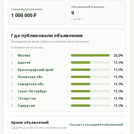
Объявлений в архиве
Самая высокая цена
9
1 000 000 ₽
с ценой: 9
Где публиковали объявления
Распределение ранее собранных объявлений по регионам.
9 объявлений из архива
1
Москва
22,2%
2
Адыгея
11,1%
3
Краснодарский край
11,1%
4
Псковская обл.
11,1%
5
Самарская обл.
11,1%
6
Санкт-Петербург
11,1%
7
Татарстан
11,1%
8
Удмуртия
11,1%
Архив объявлений
Показать последние 9 объявлений
Средняя цена рассчитана по всему архиву