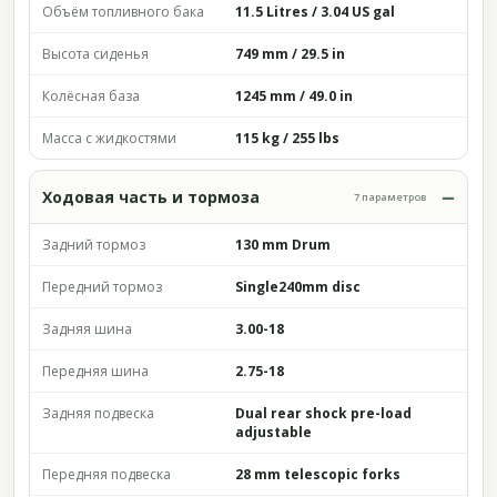
Объём топливного бака
11.5 Litres / 3.04 US gal
Высота сиденья
749 mm / 29.5 in
Колёсная база
1245 mm / 49.0 in
Масса с жидкостями
115 kg / 255 lbs
Ходовая часть и тормоза
7 параметров
Задний тормоз
130 mm Drum
Передний тормоз
Single240mm disc
Задняя шина
3.00-18
Передняя шина
2.75-18
Задняя подвеска
Dual rear shock pre-load
adjustable
Передняя подвеска
28 mm telescopic forks