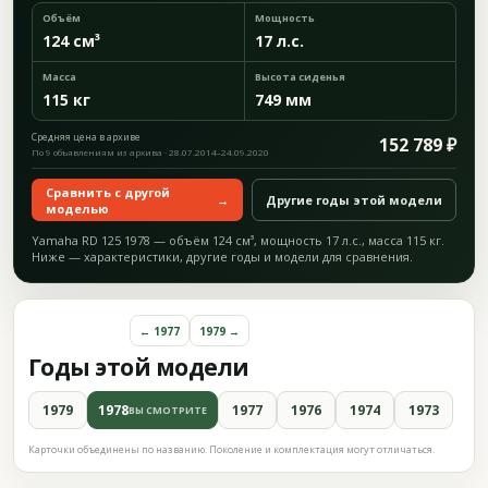
Объём
Мощность
124 см³
17 л.с.
Масса
Высота сиденья
115 кг
749 мм
Средняя цена в архиве
152 789 ₽
По 9 объявлениям из архива · 28.07.2014–24.09.2020
Сравнить с другой
→
Другие годы этой модели
моделью
Yamaha RD 125 1978 — объём 124 см³, мощность 17 л.с., масса 115 кг.
Ниже — характеристики, другие годы и модели для сравнения.
← 1977
1979 →
Годы этой модели
1979
1978
1977
1976
1974
1973
ВЫ СМОТРИТЕ
Карточки объединены по названию. Поколение и комплектация могут отличаться.