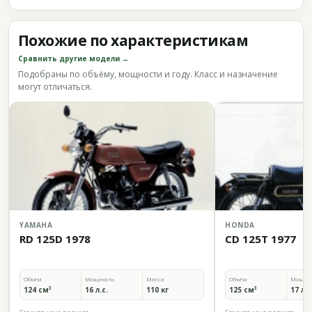
Похожие по характеристикам
Сравнить другие модели →
Подобраны по объёму, мощности и году. Класс и назначение
могут отличаться.
YAMAHA
HONDA
RD 125D 1978
CD 125T 1977
Объём
Мощность
Масса
Объём
Мощно
124 см³
16 л.с.
110 кг
125 см³
17 л.с