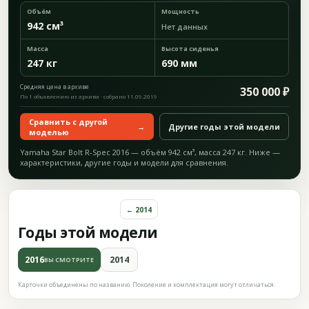
Объём
Мощность
942 см³
Нет данных
Масса
Высота сиденья
247 кг
690 мм
Средняя цена в архиве
350 000 ₽
По 1 объявлению из архива · собрано 11.09.2019
Сравнить с другой
→
Другие годы этой модели
моделью
Yamaha Star Bolt R-Spec 2016 — объём 942 см³, масса 247 кг. Ниже —
характеристики, другие годы и модели для сравнения.
← 2014
Годы этой модели
2016
2014
ВЫ СМОТРИТЕ
Карточки объединены по названию. Поколение и комплектация могут отличаться.