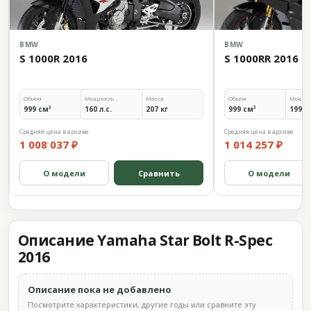
BMW
BMW
S 1000R 2016
S 1000RR 2016
Объём
Мощность
Масса
Объём
Мощно
999 см³
160 л.с.
207 кг
999 см³
199 л.
Средняя цена в архиве
Средняя цена в архиве
1 008 037 ₽
1 014 257 ₽
О модели
Сравнить
О модели
Описание Yamaha Star Bolt R-Spec
2016
Описание пока не добавлено
Посмотрите характеристики, другие годы или сравните эту