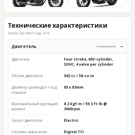
Технические характеристики
Yamaha Star Bolt R-Spec 2016
Двигатель
6 параметров
Двигатель
Four stroke, 60V-cylinder,
SOHC, 4 valve per cylinder
Объём двигателя
942 cc / 58-cu-in
Диаметр цилиндра × ход
85 x 83mm
поршня
Максимальный крутящий
8.2 kgf-m / 59.3 ft-lb @
момент
3000rpm
Запуск двигателя
Electric
Система зажигания
Digital TCI