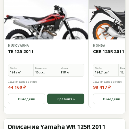
HUSQVARNA
HONDA
TE 125 2011
CBR 125R 2011
Объём
Мощность
Масса
Объём
Мощно
124 см³
15 л.с.
118 кг
124,7 см³
13,6 л
Средняя цена в архиве
Средняя цена в архиве
44 160 ₽
98 417 ₽
О модели
Сравнить
О модели
Описание Yamaha WR 125R 2011