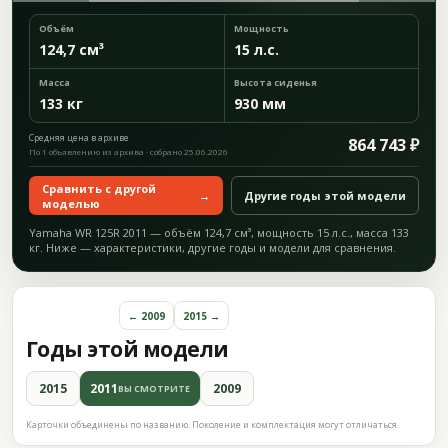
Объём
Мощность
124,7 см³
15 л.с.
Масса
Высота сиденья
133 кг
930 мм
Средняя цена в архиве
864 743 ₽
По 1 объявлению из архива · собрано 25.06.2026
Сравнить с другой
→
Другие годы этой модели
моделью
Yamaha WR 125R 2011 — объём 124,7 см³, мощность 15 л.с., масса 133
кг. Ниже — характеристики, другие годы и модели для сравнения.
← 2009
2015 →
Годы этой модели
2015
2011
2009
ВЫ СМОТРИТЕ
Карточки объединены по названию. Поколение и комплектация могут отличаться.