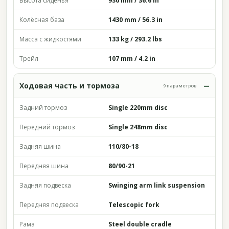
Высота сиденья
930 mm / 36.6 in
Колёсная база
1430 mm / 56.3 in
Масса с жидкостями
133 kg / 293.2 lbs
Трейл
107 mm / 4.2 in
Ходовая часть и тормоза
9 параметров
Задний тормоз
Single 220mm disc
Передний тормоз
Single 248mm disc
Задняя шина
110/80-18
Передняя шина
80/90-21
Задняя подвеска
Swinging arm link suspension
Передняя подвеска
Telescopic fork
Рама
Steel double cradle