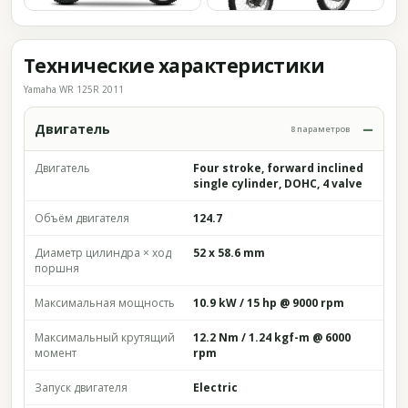
Технические характеристики
Yamaha WR 125R 2011
Двигатель
8 параметров
Двигатель
Four stroke, forward inclined
single cylinder, DOHC, 4 valve
Объём двигателя
124.7
Диаметр цилиндра × ход
52 x 58.6 mm
поршня
Максимальная мощность
10.9 kW / 15 hp @ 9000 rpm
Максимальный крутящий
12.2 Nm / 1.24 kgf-m @ 6000
момент
rpm
Запуск двигателя
Electric