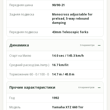
Передняя шина
90/90-21
Задняя подвеска
Monocross adjustable for
preload, 5-way rebound
damping
Передняя подвеска
43mm Telescopic forks
Динамика
3 параметра
Старт на Милю
14.0 sec / 145.3 km/h
Средний расход (км./литр.)
16.7 km/lit
Торможение 60 - 0 / 100 - 0
14.7 m / 40.8 m
Прочие характеристики
6 параметров
Год
1992
Модель
Yamaha XTZ 660 Tnr