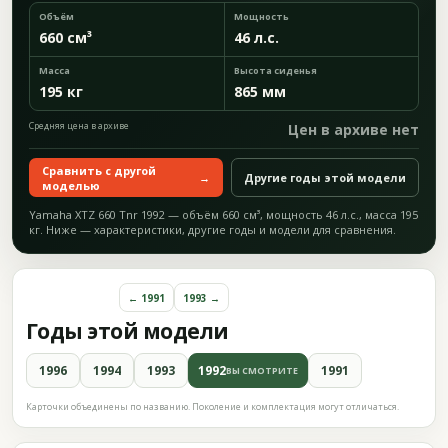
Объём
Мощность
660 см³
46 л.с.
Масса
Высота сиденья
195 кг
865 мм
Средняя цена в архиве
Цен в архиве нет
Сравнить с другой
→
Другие годы этой модели
моделью
Yamaha XTZ 660 Tnr 1992 — объём 660 см³, мощность 46 л.с., масса 195
кг. Ниже — характеристики, другие годы и модели для сравнения.
← 1991
1993 →
Годы этой модели
1996
1994
1993
1992
1991
ВЫ СМОТРИТЕ
Карточки объединены по названию. Поколение и комплектация могут отличаться.