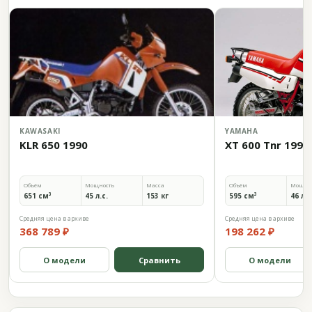
KAWASAKI
YAMAHA
KLR 650 1990
XT 600 Tnr 1990
Объём
Мощность
Масса
Объём
Мощно
651 см³
45 л.с.
153 кг
595 см³
46 л.с
Средняя цена в архиве
Средняя цена в архиве
368 789 ₽
198 262 ₽
О модели
Сравнить
О модели