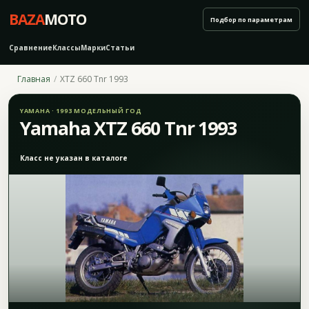
BAZA
MOTO
Подбор по параметрам
Сравнение
Классы
Марки
Статьи
Главная
XTZ 660 Tnr 1993
YAMAHA · 1993 МОДЕЛЬНЫЙ ГОД
Yamaha XTZ 660 Tnr 1993
Класс не указан в каталоге