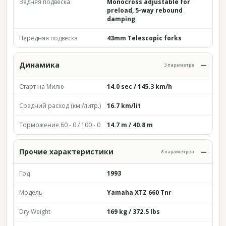
Задняя подвеска
Monocross adjustable for
preload, 5-way rebound
damping
Передняя подвеска
43mm Telescopic forks
Динамика
3 параметра
Старт на Милю
14.0 sec / 145.3 km/h
Средний расход (км./литр.)
16.7 km/lit
Торможение 60 - 0 / 100 - 0
14.7 m / 40.8 m
Прочие характеристики
6 параметров
Год
1993
Модель
Yamaha XTZ 660 Tnr
Dry Weight
169 kg / 372.5 lbs