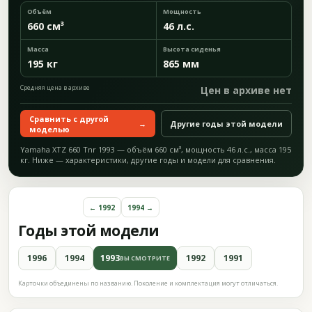
Объём
Мощность
660 см³
46 л.с.
Масса
Высота сиденья
195 кг
865 мм
Средняя цена в архиве
Цен в архиве нет
Сравнить с другой
→
Другие годы этой модели
моделью
Yamaha XTZ 660 Tnr 1993 — объём 660 см³, мощность 46 л.с., масса 195
кг. Ниже — характеристики, другие годы и модели для сравнения.
← 1992
1994 →
Годы этой модели
1996
1994
1993
1992
1991
ВЫ СМОТРИТЕ
Карточки объединены по названию. Поколение и комплектация могут отличаться.