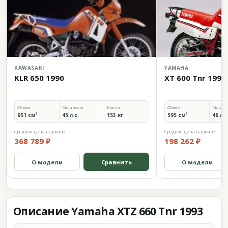
KAWASAKI
YAMAHA
KLR 650 1990
XT 600 Tnr 1990
Объём
Мощность
Масса
Объём
Мощно
651 см³
45 л.с.
153 кг
595 см³
46 л.с
Средняя цена в архиве
Средняя цена в архиве
368 789 ₽
198 262 ₽
О модели
Сравнить
О модели
Описание Yamaha XTZ 660 Tnr 1993