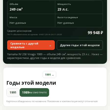
Объём
Мощность
249 см³
23 л.с.
Масса
Высота сиденья
Нет данных
Нет данных
Средняя цена в архиве
99 948 ₽
По 79 объявлениям из архива · 04.07.2014–24.11.2020
Сравнить с другой
→
Другие годы этой модели
моделью
Yamaha XV 250 Virago 1989 — объём 249 см³, мощность 23 л.с.. Ниже —
характеристики, другие годы и модели для сравнения.
1991 →
Годы этой модели
1991
1989
ВЫ СМОТРИТЕ
Карточки объединены по названию. Поколение и комплектация могут отличаться.