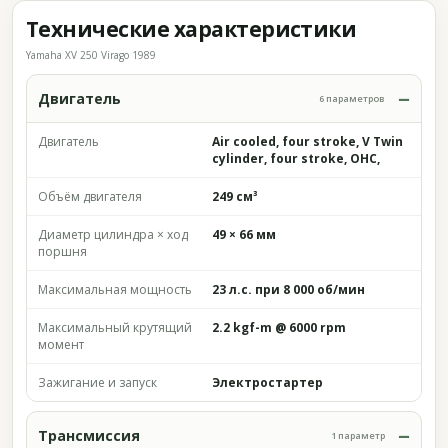
Технические характеристики
Yamaha XV 250 Virago 1989
Двигатель
6 параметров
Двигатель
Air cooled, four stroke, V Twin
cylinder, four stroke, OHC,
Объём двигателя
249 см³
Диаметр цилиндра × ход
49 × 66 мм
поршня
Максимальная мощность
23 л.с. при 8 000 об/мин
Максимальный крутящий
2.2 kgf-m @ 6000 rpm
момент
Зажигание и запуск
Электростартер
Трансмиссия
1 параметр