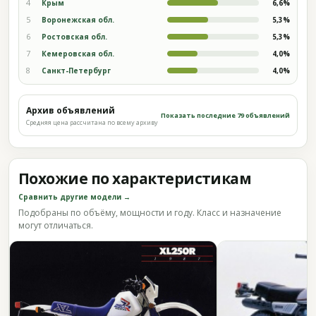
4
Крым
6,6%
5
Воронежская обл.
5,3%
6
Ростовская обл.
5,3%
7
Кемеровская обл.
4,0%
8
Санкт-Петербург
4,0%
Архив объявлений
Показать последние 79 объявлений
Средняя цена рассчитана по всему архиву
Похожие по характеристикам
Сравнить другие модели →
Подобраны по объёму, мощности и году. Класс и назначение
могут отличаться.