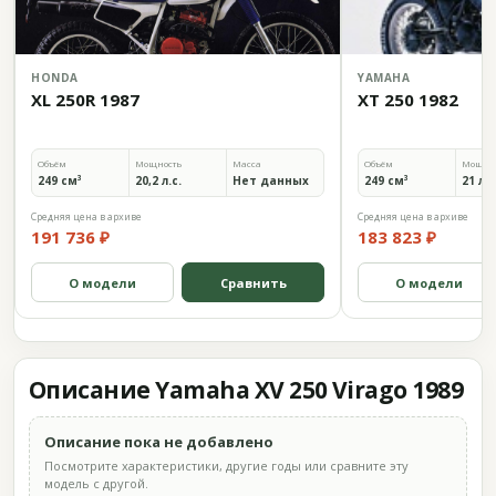
HONDA
YAMAHA
XL 250R 1987
XT 250 1982
Объём
Мощность
Масса
Объём
Мощно
249 см³
20,2 л.с.
Нет данных
249 см³
21 л.с
Средняя цена в архиве
Средняя цена в архиве
191 736 ₽
183 823 ₽
О модели
Сравнить
О модели
Описание Yamaha XV 250 Virago 1989
Описание пока не добавлено
Посмотрите характеристики, другие годы или сравните эту
модель с другой.