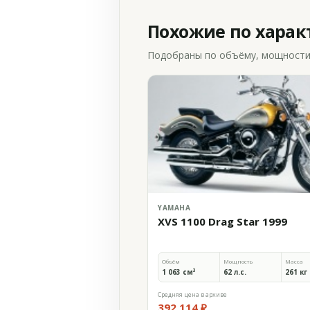
Похожие по хара
Подобраны по объёму, мощности и
YAMAHA
XVS 1100 Drag Star 1999
Объём
Мощность
Масса
1 063 см³
62 л.с.
261 кг
Средняя цена в архиве
392 114 ₽