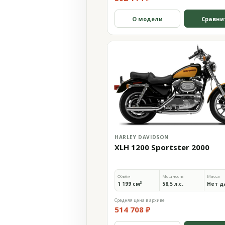
О модели
Сравни
HARLEY DAVIDSON
XLH 1200 Sportster 2000
Объём
Мощность
Масса
1 199 см³
58,5 л.с.
Нет д
Средняя цена в архиве
514 708 ₽