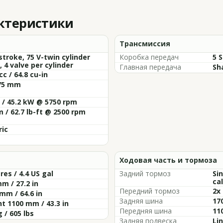
актеристики
Трансмиссия
stroke, 75 V-twin cylinder
Коробка передач
5 
 4 valve per cylinder
Главная передача
Sh
cc / 64.8 cu-in
 75 mm
 / 45.2 kW @ 5750 rpm
 / 62.7 lb-ft @ 2500 rpm
ric
Ходовая часть и тормоза
tres / 4.4 US gal
Задний тормоз
Si
cal
m / 27.2 in
Передний тормоз
2x
mm / 64.6 in
Задняя шина
17
t 1100 mm / 43.3 in
Передняя шина
11
 / 605 lbs
Задняя подвеска
Li