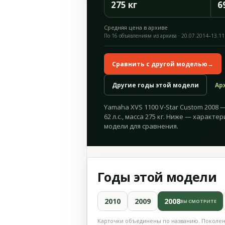
275 кг
6
Средняя цена в архиве
По 16 объявлениям из архива · 20.07.2014–13.11
Сравнить с другой моделью
→
Другие годы этой модели
Ар
Yamaha XVS 1100 V-Star Custom 2008 
62 л.с., масса 275 кг. Ниже — характе
модели для сравнения.
Годы этой модели
2010
2009
2008
ВЫ СМОТРИТЕ
Карточки объединены по названию. Поколени