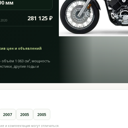
90 мм
281 125 ₽
.2020
хив цен и объявлений
— объём 1 063 см³, мощность
ристики, другие годы и
2007
2005
2005
е и комплектация могут отличаться.