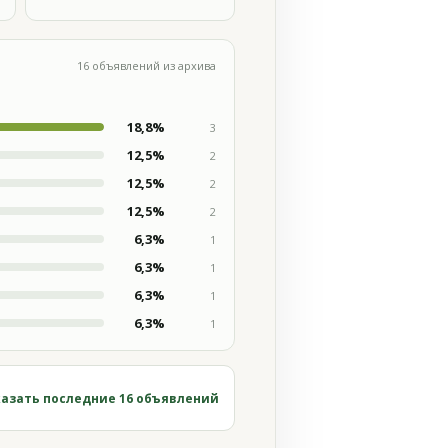
16 объявлений из архива
18,8%
3
12,5%
2
12,5%
2
12,5%
2
6,3%
1
6,3%
1
6,3%
1
6,3%
1
азать последние 16 объявлений