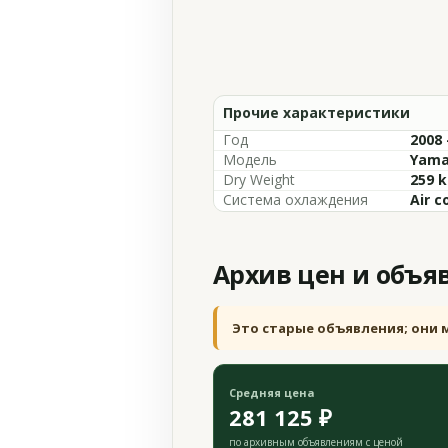
Прочие характеристики
Год
2008 
Модель
Yama
Dry Weight
259 k
Система охлаждения
Air c
Архив цен и объя
Это старые объявления; они 
Средняя цена
281 125 ₽
по архивным объявлениям с ценой