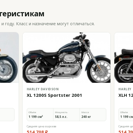
ктеристикам
 году. Класс и назначение могут отличаться.
HARLEY DAVIDSON
HARLEY
XL 1200S Sportster 2001
XLH 1
Объём
Мощность
Масса
Объём
1 199 см³
58,5 л.с.
240 кг
1 199 с
Средняя цена в архиве
Средняя це
514 708 ₽
514 70