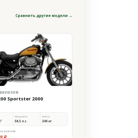
Сравнить другие модели →
 DAVIDSON
200 Sportster 2000
Мощность
Масса
м³
58,5 л.с.
240 кг
на в архиве
8 ₽