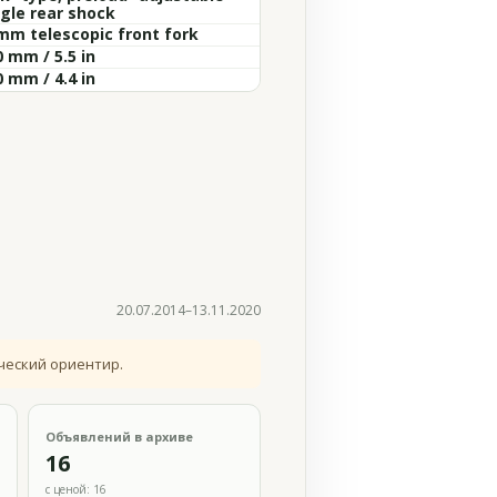
ngle rear shock
mm telescopic front fork
 mm / 5.5 in
 mm / 4.4 in
20.07.2014–13.11.2020
ческий ориентир.
Объявлений в архиве
16
с ценой: 16