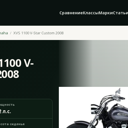
Сравнение
Классы
Марки
Стать
maha
XVS 1100 V-Star Custom 2008
100 V-
2008
ощность
2 л.с.
сота сиденья