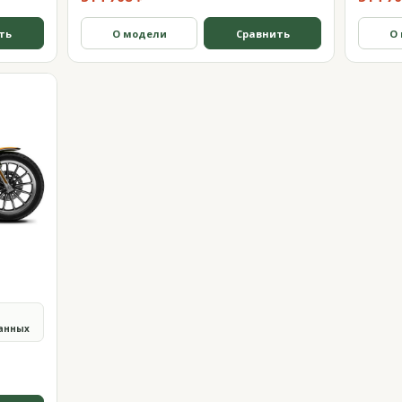
ть
О модели
Сравнить
О
анных