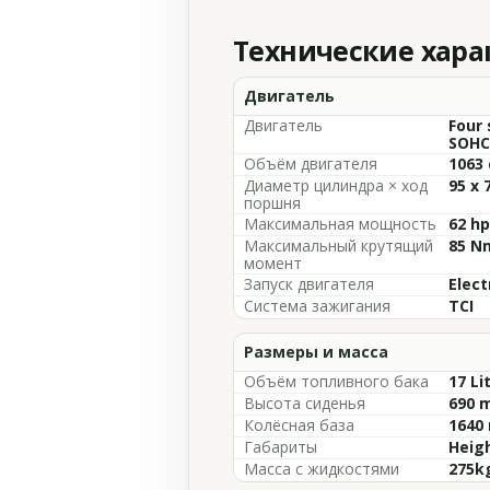
Технические хар
Двигатель
Двигатель
Four 
SOHC,
Объём двигателя
1063 
Диаметр цилиндра × ход
95 x
поршня
Максимальная мощность
62 hp
Максимальный крутящий
85 Nm
момент
Запуск двигателя
Elect
Система зажигания
TCI
Размеры и масса
Объём топливного бака
17 Li
Высота сиденья
690 m
Колёсная база
1640 
Габариты
Heigh
Масса с жидкостями
275kg