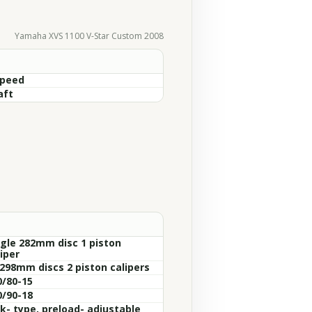
Yamaha XVS 1100 V-Star Custom 2008
Speed
aft
ngle 282mm disc 1 piston
iper
 298mm discs 2 piston calipers
0/80-15
0/90-18
nk- type, preload- adjustable