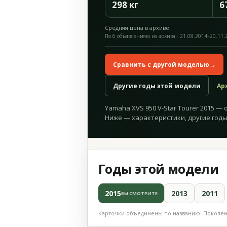
298 кг
6
Средняя цена в архиве
По 6 объявлениям из архива · 21.08.2014–20.11.
Сравнить с другой моделью
→
Другие годы этой модели
Ар
Yamaha XVS 950 V-Star Tourer 2015 — о
Ниже — характеристики, другие годы
Годы этой модели
2015
2013
2011
ВЫ СМОТРИТЕ
Карточки объединены по названию. Поколени