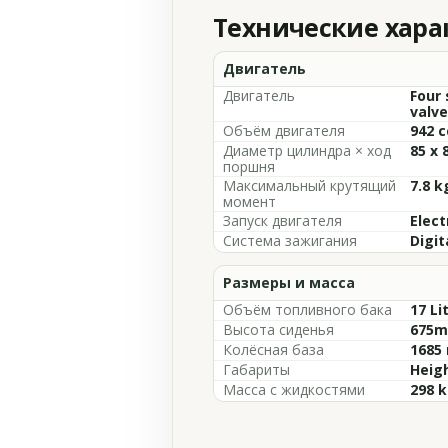
Технические хар
Двигатель
Двигатель
Four 
valve
Объём двигателя
942 c
Диаметр цилиндра × ход
85 x
поршня
Максимальный крутящий
7.8 k
момент
Запуск двигателя
Elect
Система зажигания
Digit
Размеры и масса
Объём топливного бака
17 Li
Высота сиденья
675mm
Колёсная база
1685 
Габариты
Heigh
Масса с жидкостями
298 k