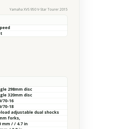
Yamaha XVS 950 V-Star Tourer 2015
Speed
lt
ngle 298mm disc
ngle 320mm disc
0/70-16
0/70-18
eload adjustable dual shocks
mm forks,
 mm / / 4.7 in