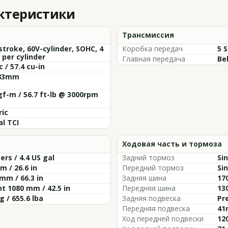
актеристики
Трансмиссия
stroke, 60V-cylinder, SOHC, 4
Коробка передач
5 
 per cylinder
Главная передача
Be
c / 57.4 cu-in
 83mm
gf-m / 56.7 ft-lb @ 3000rpm
ric
al TCI
Ходовая часть и тормоза
ters / 4.4 US gal
Задний тормоз
Si
 / 26.6 in
Передний тормоз
Si
mm / 66.3 in
Задняя шина
17
t 1080 mm / 42.5 in
Передняя шина
13
g / 655.6 lba
Задняя подвеска
Pr
Передняя подвеска
41
Ход передней подвески
120