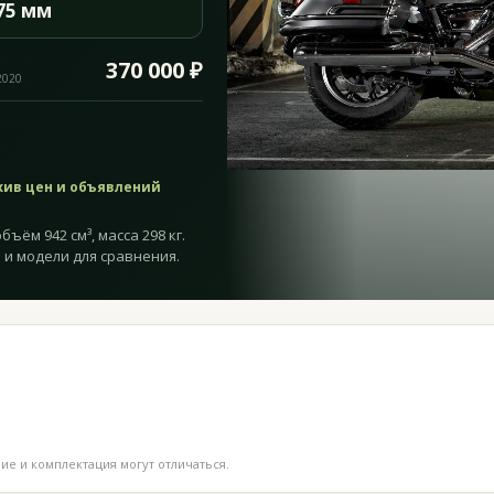
75 мм
370 000 ₽
2020
хив цен и объявлений
бъём 942 см³, масса 298 кг.
 и модели для сравнения.
е и комплектация могут отличаться.