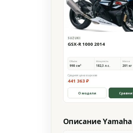
SUZUKI
GSX-R 1000 2014
Объём
Мощность
Масса
998 см³
182,3 л.с.
201 кг
Средняя цена в архиве
441 363 ₽
О модели
Сравни
Описание Yamaha X