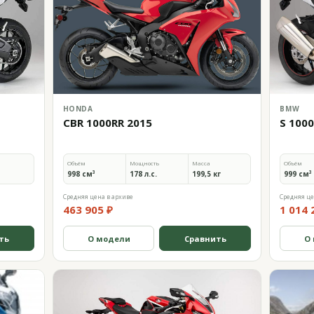
HONDA
BMW
CBR 1000RR 2015
S 100
Объём
Мощность
Масса
Объём
998 см³
178 л.с.
199,5 кг
999 см³
Средняя цена в архиве
Средняя це
463 905 ₽
1 014 
ть
О модели
Сравнить
О