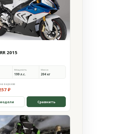
0RR 2015
Мощность
Масса
199 л.с.
204 кг
на в архиве
257 ₽
 модели
Сравнить