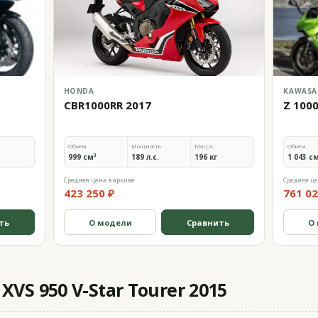
HONDA
KAWASA
CBR1000RR 2017
Z 100
Объём
Мощность
Масса
Объём
999 см³
189 л.с.
196 кг
1 043 с
Средняя цена в архиве
Средняя це
423 250 ₽
761 02
ть
О модели
Сравнить
О
VS 950 V-Star Tourer 2015