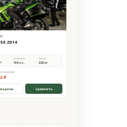
KI
0SX 2014
Мощность
Масса
м³
138 л.с.
228 кг
на в архиве
2 ₽
 модели
Сравнить