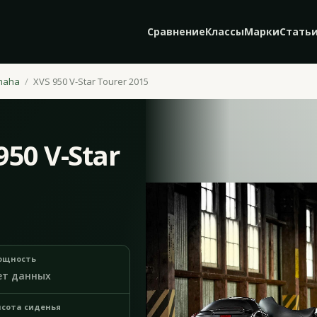
Сравнение
Классы
Марки
Стать
maha
XVS 950 V-Star Tourer 2015
50 V-Star
ощность
ет данных
сота сиденья