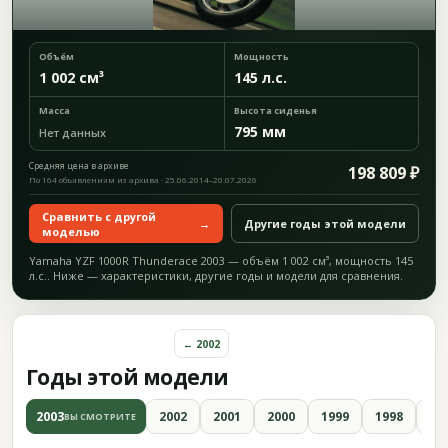
Объём
Мощность
1 002 см³
145 л.с.
Масса
Высота сиденья
795 мм
Нет данных
Средняя цена в архиве
198 809 ₽
По 164 объявлениям из архива · 25.06.2014–20.07.2026
Сравнить с другой
→
Другие годы этой модели
моделью
Yamaha YZF 1000R Thunderace 2003 — объём 1 002 см³, мощность 145
л.с.. Ниже — характеристики, другие годы и модели для сравнения.
← 2002
Годы этой модели
2003
2002
2001
2000
1999
1998
19
ВЫ СМОТРИТЕ