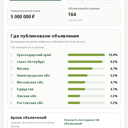
Объявлений в архиве
Самая высокая цена
164
5 000 000 ₽
с ценой: 160
Где публиковали объявления
Распределение ранее собранных объявлений по регионам.
150 объявлений из архива
1
Краснодарский край
10,0%
2
Санкт-Петербург
9,3%
3
Москва
6,7%
4
Нижегородская обл.
5,3%
5
Московская обл.
4,7%
6
Удмуртия
4,7%
7
Омская обл.
3,3%
8
Ростовская обл.
3,3%
Архив объявлений
Показать последние 100
Средняя цена рассчитана по всему
объявлений
архиву