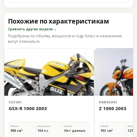
Похожие по характеристикам
Сравнить другие модели →
Подобраны по объёму, мощности и году. Класс и назначение
могут отличаться.
SUZUKI
KAWASAKI
GSX-R 1000 2003
Z 1000 2003
Объём
Мощность
Масса
Объём
Мощно
988 см³
164 л.с.
Нет данных
953 см³
127 л.