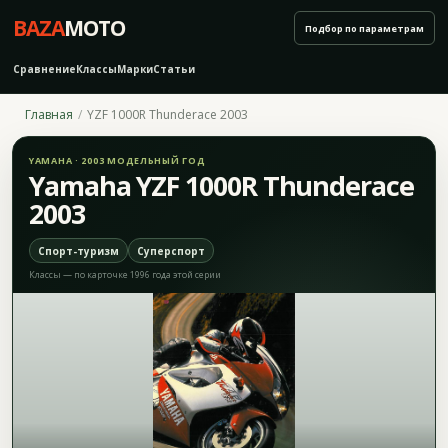
BAZA
MOTO
Подбор по параметрам
Сравнение
Классы
Марки
Статьи
Главная
YZF 1000R Thunderace 2003
YAMAHA · 2003 МОДЕЛЬНЫЙ ГОД
Yamaha YZF 1000R Thunderace
2003
Спорт-туризм
Суперспорт
Классы — по карточке 1996 года этой серии