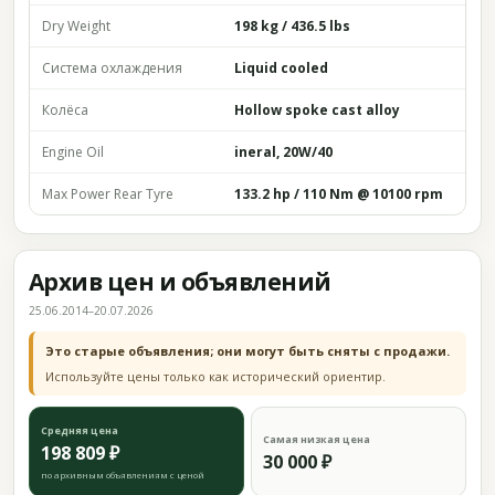
Dry Weight
198 kg / 436.5 lbs
Система охлаждения
Liquid cooled
Колёса
Hollow spoke cast alloy
Engine Oil
ineral, 20W/40
Max Power Rear Tyre
133.2 hp / 110 Nm @ 10100 rpm
Архив цен и объявлений
25.06.2014–20.07.2026
Это старые объявления; они могут быть сняты с продажи.
Используйте цены только как исторический ориентир.
Средняя цена
Самая низкая цена
198 809 ₽
30 000 ₽
по архивным объявлениям с ценой