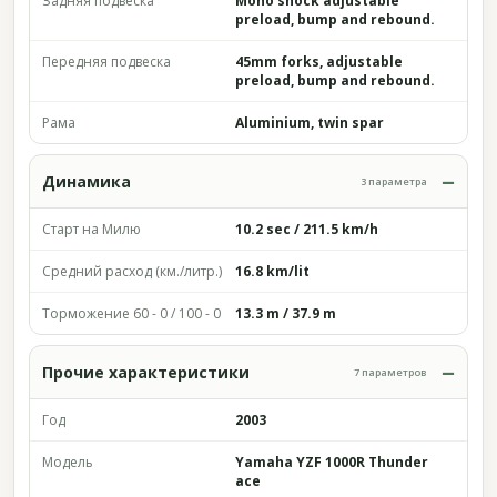
Задняя подвеска
Mono shock adjustable
preload, bump and rebound.
Передняя подвеска
45mm forks, adjustable
preload, bump and rebound.
Рама
Aluminium, twin spar
Динамика
3 параметра
Старт на Милю
10.2 sec / 211.5 km/h
Средний расход (км./литр.)
16.8 km/lit
Торможение 60 - 0 / 100 - 0
13.3 m / 37.9 m
Прочие характеристики
7 параметров
Год
2003
Модель
Yamaha YZF 1000R Thunder
ace